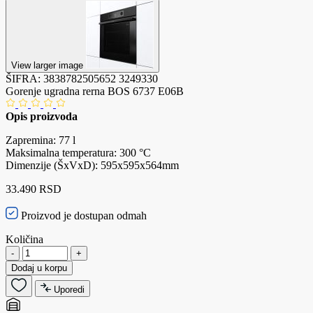
View larger image
ŠIFRA:
3838782505652
3249330
Gorenje ugradna rerna BOS 6737 E06B
Opis proizvoda
Zapremina: 77 l
Maksimalna temperatura: 300 °C
Dimenzije (ŠxVxD): 595x595x564mm
33.490 RSD
Proizvod je dostupan odmah
Količina
-
+
Dodaj u korpu
Uporedi