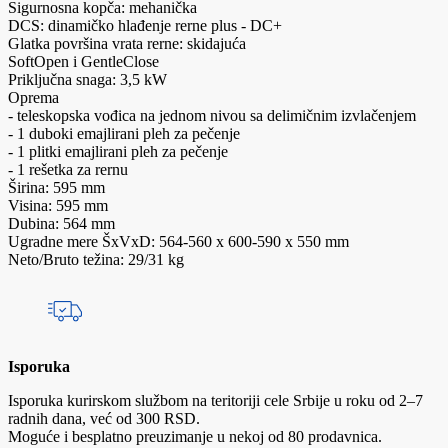
Sigurnosna kopča: mehanička
DCS: dinamičko hlađenje rerne plus - DC+
Glatka površina vrata rerne: skidajuća
SoftOpen i GentleClose
Priključna snaga: 3,5 kW
Oprema
- teleskopska vođica na jednom nivou sa delimičnim izvlačenjem
- 1 duboki emajlirani pleh za pečenje
- 1 plitki emajlirani pleh za pečenje
- 1 rešetka za rernu
Širina: 595 mm
Visina: 595 mm
Dubina: 564 mm
Ugradne mere ŠxVxD: 564-560 x 600-590 x 550 mm
Neto/Bruto težina: 29/31 kg
Isporuka
Isporuka kurirskom službom na teritoriji cele Srbije u roku od 2–7
radnih dana, već od 300 RSD.
Moguće i besplatno preuzimanje u nekoj od 80 prodavnica.