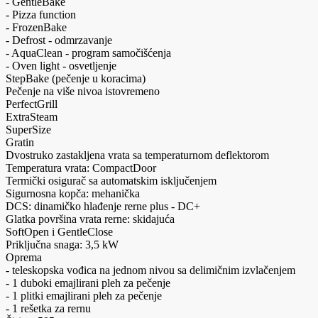
- GentleBake
- Pizza function
- FrozenBake
- Defrost - odmrzavanje
- AquaClean - program samočišćenja
- Oven light - osvetljenje
StepBake (pečenje u koracima)
Pečenje na više nivoa istovremeno
PerfectGrill
ExtraSteam
SuperSize
Gratin
Dvostruko zastakljena vrata sa temperaturnom deflektorom
Temperatura vrata: CompactDoor
Termički osigurač sa automatskim isključenjem
Sigurnosna kopča: mehanička
DCS: dinamičko hlađenje rerne plus - DC+
Glatka površina vrata rerne: skidajuća
SoftOpen i GentleClose
Priključna snaga: 3,5 kW
Oprema
- teleskopska vođica na jednom nivou sa delimičnim izvlačenjem
- 1 duboki emajlirani pleh za pečenje
- 1 plitki emajlirani pleh za pečenje
- 1 rešetka za rernu