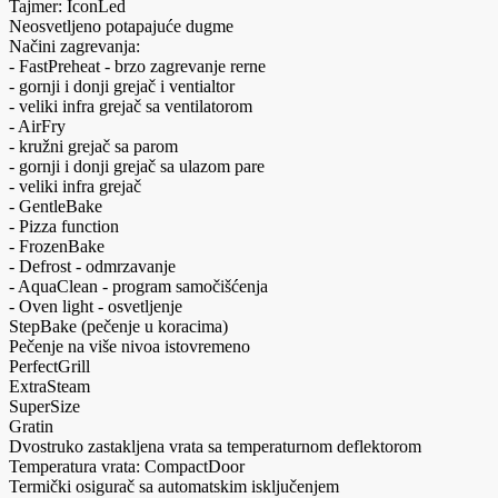
Tajmer: IconLed
Neosvetljeno potapajuće dugme
Načini zagrevanja:
- FastPreheat - brzo zagrevanje rerne
- gornji i donji grejač i ventialtor
- veliki infra grejač sa ventilatorom
- AirFry
- kružni grejač sa parom
- gornji i donji grejač sa ulazom pare
- veliki infra grejač
- GentleBake
- Pizza function
- FrozenBake
- Defrost - odmrzavanje
- AquaClean - program samočišćenja
- Oven light - osvetljenje
StepBake (pečenje u koracima)
Pečenje na više nivoa istovremeno
PerfectGrill
ExtraSteam
SuperSize
Gratin
Dvostruko zastakljena vrata sa temperaturnom deflektorom
Temperatura vrata: CompactDoor
Termički osigurač sa automatskim isključenjem