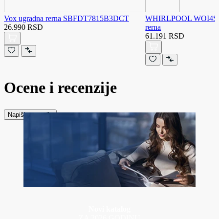
Vox ugradna rerna SBFDT7815B3DCT
WHIRLPOOL WOI4S8
26.990 RSD
rerna
61.191 RSD
Ocene i recenzije
Napiši recenziju
Novi katalog
ZA 2026 GODINU