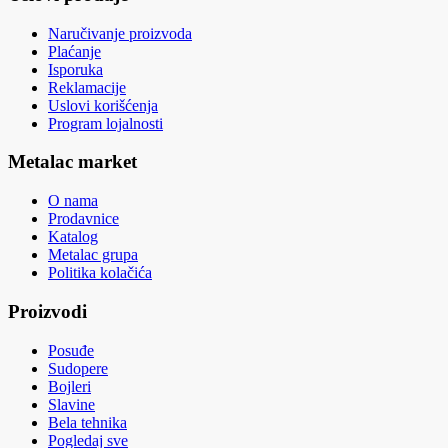
Naručivanje proizvoda
Plaćanje
Isporuka
Reklamacije
Uslovi korišćenja
Program lojalnosti
Metalac market
O nama
Prodavnice
Katalog
Metalac grupa
Politika kolačića
Proizvodi
Posuđe
Sudopere
Bojleri
Slavine
Bela tehnika
Pogledaj sve