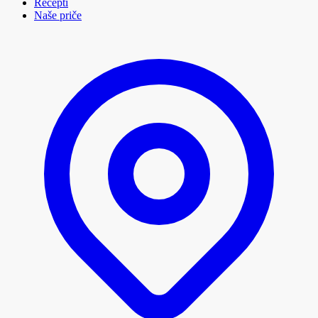
Recepti
Naše priče