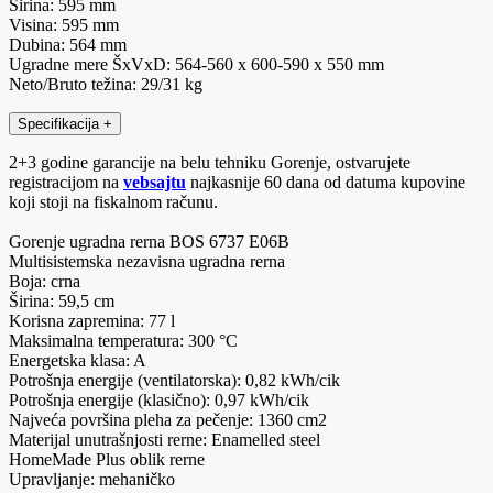
Širina: 595 mm
Visina: 595 mm
Dubina: 564 mm
Ugradne mere ŠxVxD: 564-560 x 600-590 x 550 mm
Neto/Bruto težina: 29/31 kg
Specifikacija
+
2+3 godine garancije na belu tehniku Gorenje, ostvarujete
registracijom na
vebsajtu
najkasnije 60 dana od datuma kupovine
koji stoji na fiskalnom računu.
Gorenje ugradna rerna BOS 6737 E06B
Multisistemska nezavisna ugradna rerna
Boja: crna
Širina: 59,5 cm
Korisna zapremina: 77 l
Maksimalna temperatura: 300 °C
Energetska klasa: A
Potrošnja energije (ventilatorska): 0,82 kWh/cik
Potrošnja energije (klasično): 0,97 kWh/cik
Najveća površina pleha za pečenje: 1360 cm2
Materijal unutrašnjosti rerne: Enamelled steel
HomeMade Plus oblik rerne
Upravljanje: mehaničko