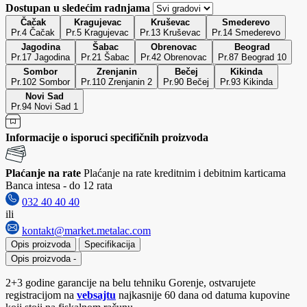
Dostupan u sledećim radnjama
Čačak
Kragujevac
Kruševac
Smederevo
Pr.4 Čačak
Pr.5 Kragujevac
Pr.13 Kruševac
Pr.14 Smederevo
Jagodina
Šabac
Obrenovac
Beograd
Pr.17 Jagodina
Pr.21 Šabac
Pr.42 Obrenovac
Pr.87 Beograd 10
Sombor
Zrenjanin
Bečej
Kikinda
Pr.102 Sombor
Pr.110 Zrenjanin 2
Pr.90 Bečej
Pr.93 Kikinda
Novi Sad
Pr.94 Novi Sad 1
Informacije o isporuci specifičnih proizvoda
Plaćanje na rate
Plaćanje na rate kreditnim i debitnim karticama
Banca intesa - do 12 rata
032 40 40 40
ili
kontakt@market.metalac.com
Opis proizvoda
Specifikacija
Opis proizvoda
-
2+3 godine garancije na belu tehniku Gorenje, ostvarujete
registracijom na
vebsajtu
najkasnije 60 dana od datuma kupovine