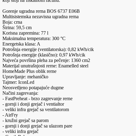
koji stoji na fiskalnom računu.
Gorenje ugradna rerna BOS 6737 E06B
Multisistemska nezavisna ugradna rerna
Boja: crna
Širina: 59,5 cm
Korisna zapremina: 77 l
Maksimalna temperatura: 300 °C
Energetska klasa: A
Potrošnja energije (ventilatorska): 0,82 kWh/cik
Potrošnja energije (klasično): 0,97 kWh/cik
Najveća površina pleha za pečenje: 1360 cm2
Materijal unutrašnjosti rerne: Enamelled steel
HomeMade Plus oblik rerne
Upravljanje: mehaničko
Tajmer: IconLed
Neosvetljeno potapajuće dugme
Načini zagrevanja:
- FastPreheat - brzo zagrevanje rerne
- gornji i donji grejač i ventialtor
- veliki infra grejač sa ventilatorom
- AirFry
- kružni grejač sa parom
- gornji i donji grejač sa ulazom pare
- veliki infra grejač