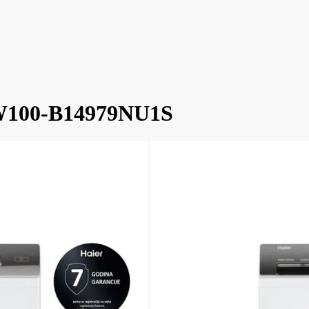
HW100-B14979NU1S