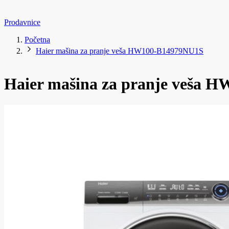
Prodavnice
Početna
Haier mašina za pranje veša HW100-B14979NU1S
Haier mašina za pranje veša 