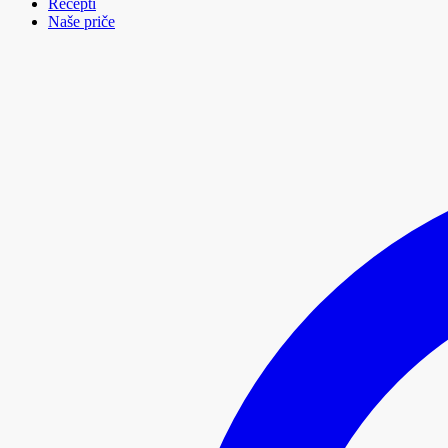
Recepti
Naše priče