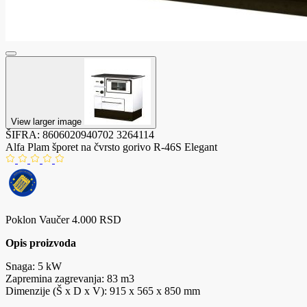
View larger image
ŠIFRA:
8606020940702
3264114
Alfa Plam šporet na čvrsto gorivo R-46S Elegant
Poklon Vaučer 4.000 RSD
Opis proizvoda
Snaga: 5 kW
Zapremina zagrevanja: 83 m3
Dimenzije (Š x D x V): 915 x 565 x 850 mm