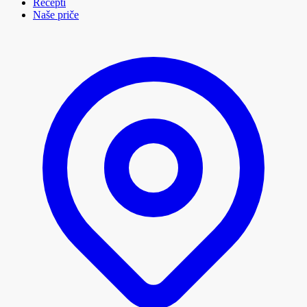
Recepti
Naše priče