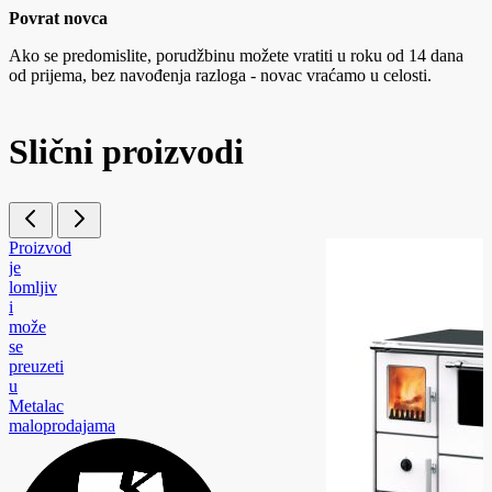
Povrat novca
Ako se predomislite, porudžbinu možete vratiti u roku od 14 dana
od prijema, bez navođenja razloga - novac vraćamo u celosti.
Slični proizvodi
Proizvod
je
lomljiv
i
može
se
preuzeti
u
Metalac
maloprodajama