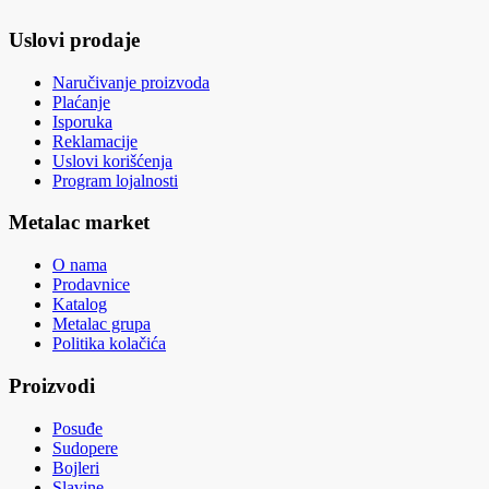
Uslovi prodaje
Naručivanje proizvoda
Plaćanje
Isporuka
Reklamacije
Uslovi korišćenja
Program lojalnosti
Metalac market
O nama
Prodavnice
Katalog
Metalac grupa
Politika kolačića
Proizvodi
Posuđe
Sudopere
Bojleri
Slavine