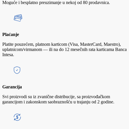
Moguće i besplatno preuzimanje u nekoj od 80 prodavnica.
Plaćanje
Platite pouzećem, platnom karticom (Visa, MasterCard, Maestro),
uplatnicom/virmanom — ili na do 12 mesečnih rata karticama Banca
Intesa.
Garancija
Svi proizvodi su iz zvanične distribucije, sa proizvođačkom
garancijom i zakonskom saobraznošću u trajanju od 2 godine.