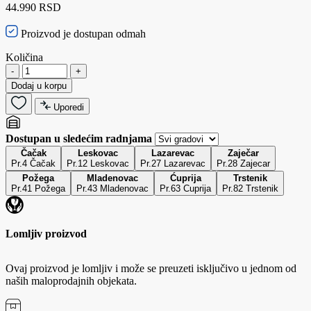
44.990 RSD
Proizvod je dostupan odmah
Količina
-
+
Dodaj u korpu
Uporedi
Dostupan u sledećim radnjama
Čačak
Leskovac
Lazarevac
Zaječar
Pr.4 Čačak
Pr.12 Leskovac
Pr.27 Lazarevac
Pr.28 Zajecar
Požega
Mladenovac
Ćuprija
Trstenik
Pr.41 Požega
Pr.43 Mladenovac
Pr.63 Cuprija
Pr.82 Trstenik
Lomljiv proizvod
Ovaj proizvod je lomljiv i može se preuzeti isključivo u jednom od
naših maloprodajnih objekata.