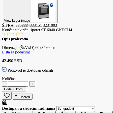
View larger image
ŠIFRA:
3858884333151
3231003
Končar električni šporet ST 6040 GKFCU4
Opis proizvoda
Dimenzije (ŠxVxD):60x85x60cm
L
ista sa podacima
42.490 RSD
Proizvod je dostupan odmah
Količina
-
+
Dodaj u korpu
Uporedi
Dostupan u sledećim radnjama