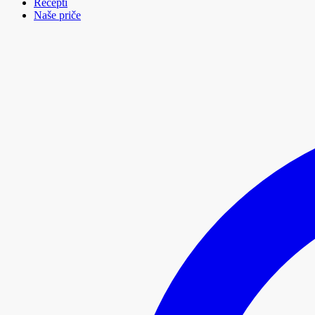
Recepti
Naše priče