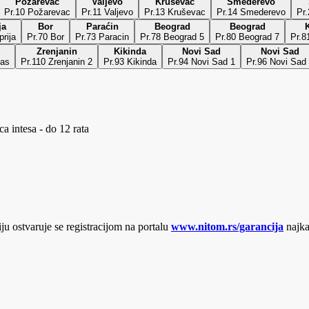
Požarevac
Valjevo
Kruševac
Smederevo
Pr.10 Požarevac
Pr.11 Valjevo
Pr.13 Kruševac
Pr.14 Smederevo
Pr
ja
Bor
Paraćin
Beograd
Beograd
K
prija
Pr.70 Bor
Pr.73 Paracin
Pr.78 Beograd 5
Pr.80 Beograd 7
Pr.8
Zrenjanin
Kikinda
Novi Sad
Novi Sad
bas
Pr.110 Zrenjanin 2
Pr.93 Kikinda
Pr.94 Novi Sad 1
Pr.96 Novi Sad
a intesa - do 12 rata
u ostvaruje se registracijom na portalu
www.nitom.rs/garancija
najka