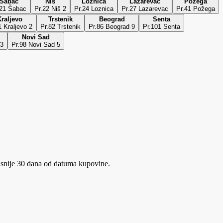
Šabac
Niš
Loznica
Lazarevac
Požega
.21 Šabac
Pr.22 Niš 2
Pr.24 Loznica
Pr.27 Lazarevac
Pr.41 Požega
raljevo
Trstenik
Beograd
Senta
1 Kraljevo 2
Pr.82 Trstenik
Pr.86 Beograd 9
Pr.101 Senta
Novi Sad
 3
Pr.98 Novi Sad 5
snije 30 dana od datuma kupovine.