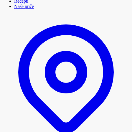
Recepti
Naše priče