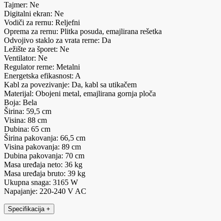
Tajmer: Ne
Digitalni ekran: Ne
Vodiči za rernu: Reljefni
Oprema za rernu: Plitka posuda, emajlirana rešetka
Odvojivo staklo za vrata rerne: Da
Ležište za šporet: Ne
Ventilator: Ne
Regulator rerne: Metalni
Energetska efikasnost: A
Kabl za povezivanje: Da, kabl sa utikačem
Materijal: Obojeni metal, emajlirana gornja ploča
Boja: Bela
Širina: 59,5 cm
Visina: 88 cm
Dubina: 65 cm
Širina pakovanja: 66,5 cm
Visina pakovanja: 89 cm
Dubina pakovanja: 70 cm
Masa uređaja neto: 36 kg
Masa uređaja bruto: 39 kg
Ukupna snaga: 3165 W
Napajanje: 220-240 V AC
Specifikacija
+