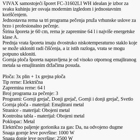
VIVAX samostojeći šporet FC-31602LI WH idealan je izbor za
svaku kuhinju jer osvaja modernim izgledom i jednostavnim
korišćenjem.
Jednostavna rerna sa tri programa pečenja pruža vrhunske uslove za
brzo i profesionalno pečenje.
Širina šporeta je 60 cm, rerna je zapremine 64 l i najviše energetske
klase A.
Prednja vrata šporeta imaju dvostruko niskotemperaturno staklo koje
se može ukloniti radi čišćenja, a iz istih razloga, vrata se mogu
potpuno ukloniti.
Gornja ploča šporeta napravljena je od visoko otpornog emajliranog
metala sa emajliranim držačima posuda.
Ploča: 3x plin + 1x grejna ploča
Tip rerne: Električna
Zapremina rerne: 64 l
Broj programa za pečenje: 3
Programi: Gornji grejač, Donji grejač, Gornji i donji grejač, Svetlo
Gornja ploča - materijal: Emajlirani metal
Stranice - materijal: Obojeni metal
Kontrolna tabla - materijal: Obojeni metal
Poklopac: Metal
Električno paljenje gorionika za gas: Da, na odvojeno dugme
Snaga gornje leve površine: 1000 W
Snaga donje leve površine: 2500 W