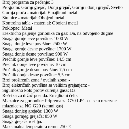
Broj programa za pečenje: 3
Programi: Gornji grejač, Donji grejač, Gornji i donji grejač, Svetlo
Gornja ploča - materijal: Emajlirani metal
Stranice - materijal: Obojeni metal
Kontrolna tabla - materijal: Obojeni metal
Poklopac: Metal
Električno paljenje gorionika za gas: Da, na odvojeno dugme
Snaga gornje leve površine: 1000 W
Snaga donje leve površine: 2500 W
Snaga gornje desne površine: 1700 W
Snaga donje desne površine: 900 W
Prečnik gornje leve površine: 14,5 cm
Prečnik donje leve površine: 10 cm
Prečnik gornje desne površine: 7,5 cm
Prečnik donje desne površine: 5,5 cm
Broj proširenih zona / ovalnih zona: -
Broj električnih površina sa velikim grejanjem: -
Sigurnosno kolo protiv curenja gasa: Da
Rešetka za držač posuda: Emajlirani čelik
Mlaznice za gorionike: Priprema za G30 LPG / u setu rezervne
mlaznice za NG G20 (zemni gas)
Snaga donjeg grejača: 1300 W
Snaga gornjeg grejača: 850 W
Snaga grejača roštilja: -
Maksimalna temperatura rerne: 250 °C