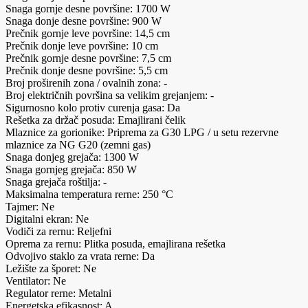
Snaga gornje desne površine: 1700 W
Snaga donje desne površine: 900 W
Prečnik gornje leve površine: 14,5 cm
Prečnik donje leve površine: 10 cm
Prečnik gornje desne površine: 7,5 cm
Prečnik donje desne površine: 5,5 cm
Broj proširenih zona / ovalnih zona: -
Broj električnih površina sa velikim grejanjem: -
Sigurnosno kolo protiv curenja gasa: Da
Rešetka za držač posuda: Emajlirani čelik
Mlaznice za gorionike: Priprema za G30 LPG / u setu rezervne
mlaznice za NG G20 (zemni gas)
Snaga donjeg grejača: 1300 W
Snaga gornjeg grejača: 850 W
Snaga grejača roštilja: -
Maksimalna temperatura rerne: 250 °C
Tajmer: Ne
Digitalni ekran: Ne
Vodiči za rernu: Reljefni
Oprema za rernu: Plitka posuda, emajlirana rešetka
Odvojivo staklo za vrata rerne: Da
Ležište za šporet: Ne
Ventilator: Ne
Regulator rerne: Metalni
Energetska efikasnost: A