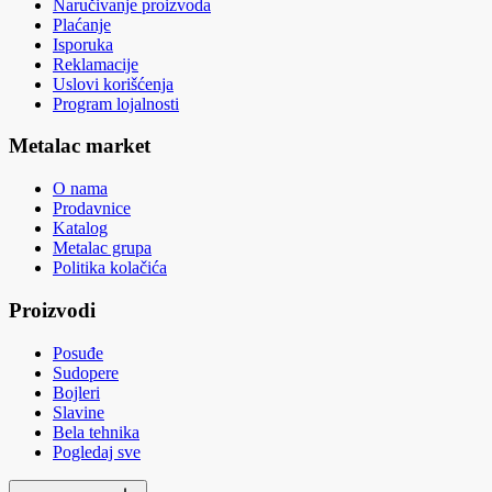
Naručivanje proizvoda
Plaćanje
Isporuka
Reklamacije
Uslovi korišćenja
Program lojalnosti
Metalac market
O nama
Prodavnice
Katalog
Metalac grupa
Politika kolačića
Proizvodi
Posuđe
Sudopere
Bojleri
Slavine
Bela tehnika
Pogledaj sve