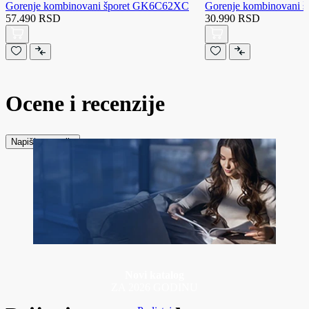
Gorenje kombinovani šporet GK6C62XC
Gorenje kombinovani
57.490 RSD
30.990 RSD
Ocene i recenzije
Napiši recenziju
Novi katalog
ZA 2026 GODINU