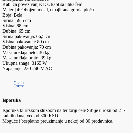
Kabl za povezivanje: Da, kabl sa utikačem
Materijal: Obojeni metal, emajlirana gornja ploča
Boja: Bela
Širina: 59,5 cm
Visina: 88 cm
Dubina: 65 cm
Širina pakovanja: 66,5 cm
Visina pakovanja: 89 cm
Dubina pakovanja: 70 cm
Masa uređaja neto: 36 kg
Masa uređaja bruto: 39 kg
Ukupna snaga: 3165 W
Napajanje: 220-240 V AC
Isporuka
Isporuka kurirskom službom na teritoriji cele Srbije u roku od 2–7
radnih dana, već od 300 RSD.
Moguće i besplatno preuzimanje u nekoj od 80 prodavnica.