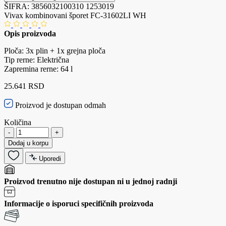
ŠIFRA:
3856032100310
1253019
Vivax kombinovani šporet FC-31602LI WH
Opis proizvoda
Ploča: 3x plin + 1x grejna ploča
Tip rerne: Električna
Zapremina rerne: 64 l
25.641 RSD
Proizvod je dostupan odmah
Količina
-
+
Dodaj u korpu
Uporedi
Proizvod trenutno nije dostupan ni u jednoj radnji
Informacije o isporuci specifičnih proizvoda