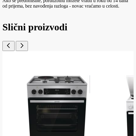
Ako se predomislite, porudžbinu možete vratiti u roku od 14 dana
od prijema, bez navođenja razloga - novac vraćamo u celosti.
Slični proizvodi