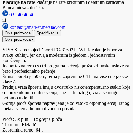
Plaćanje na rate
Plaćanje na rate kreditnim i debitnim karticama
Banca intesa - do 12 rata
032 40 40 40
ili
kontakt@market.metalac.com
Opis proizvoda
Specifikacija
Opis proizvoda
-
VIVAX samostojeći šporet FC-31602LI WH idealan je izbor za
svaku kuhinju jer osvaja modernim izgledom i jednostavnim
korišćenjem.
Jednostavna rerna sa tri programa pečenja pruža vrhunske uslove za
brzo i profesionalno pečenje.
Širina šporeta je 60 cm, rerna je zapremine 64 l i najviše energetske
klase A.
Prednja vrata šporeta imaju dvostruko niskotemperaturno staklo koje
se može ukloniti radi čišćenja, a iz istih razloga, vrata se mogu
potpuno ukloniti.
Gornja ploča šporeta napravljena je od visoko otpornog emajliranog
metala sa emajliranim držačima posuda.
Ploča: 3x plin + 1x grejna ploča
Tip rerne: Električna
Zapremina rerne: 64 l