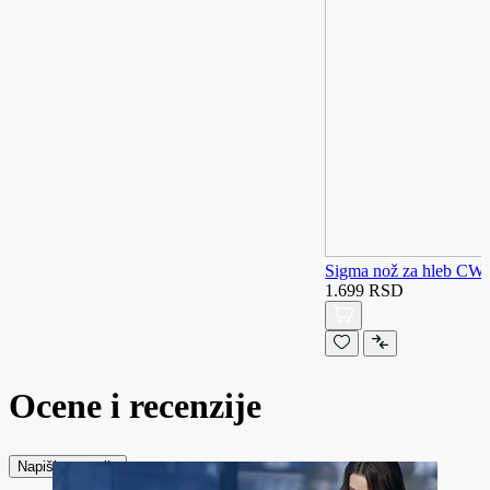
Sigma nož za hleb CW
1.699 RSD
Ocene i recenzije
Napiši recenziju