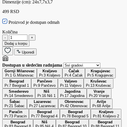
Dimenzije (cm): 24x7,7x3,7
499 RSD
Proizvod je dostupan odmah
Količina
-
+
Dodaj u korpu
Uporedi
Dostupan u sledećim radnjama
Gornji Milanovac
Kraljevo
Čačak
Kragujevac
Pr.1 G.Milanovac
Pr.3 Kraljevo
Pr.4 Čačak
Pr.5 Kragujevac
Beograd
Pančevo
Valjevo
Kruševac
Pr.7 Beograd 1
Pr.9 Pančevo
Pr.11 Valjevo
Pr.13 Kruševac
Smederevo
Niš
Jagodina
Vranje
Pr.14 Smederevo
Pr.16 Niš 1
Pr.17 Jagodina
Pr.20 Vranje
Šabac
Lazarevac
Obrenovac
Arilje
Pr.21 Šabac
Pr.27 Lazarevac
Pr.42 Obrenovac
Pr.68 Arilje
Paraćin
Beograd
Beograd
Kraljevo
Pr.73 Paracin
Pr.77 Beograd 4
Pr.78 Beograd 5
Pr.81 Kraljevo 2
Beograd
Niš
Beograd
Beograd
Pr.83 Beograd 8
Pr.85 Niš 4
Pr.87 Beograd 10
Pr.88 Beograd 11