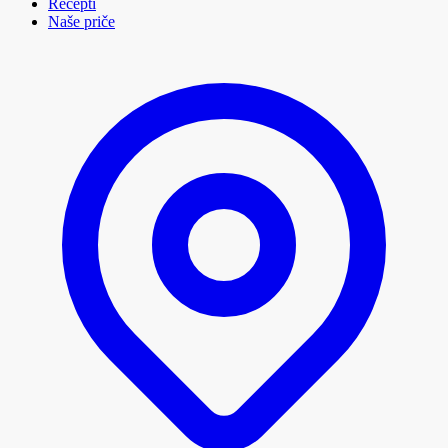
Recepti
Naše priče