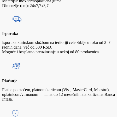
Materijal: Inox/termoplastična guma
Dimenzije (cm): 24x7,7x3,7
Isporuka
Isporuka kurirskom službom na teritoriji cele Srbije u roku od 2–7
radnih dana, već od 300 RSD.
Moguće i besplatno preuzimanje u nekoj od 80 prodavnica.
Plaćanje
Platite pouzećem, platnom karticom (Visa, MasterCard, Maestro),
uplatnicom/virmanom — ili na do 12 mesečnih rata karticama Banca
Intesa.