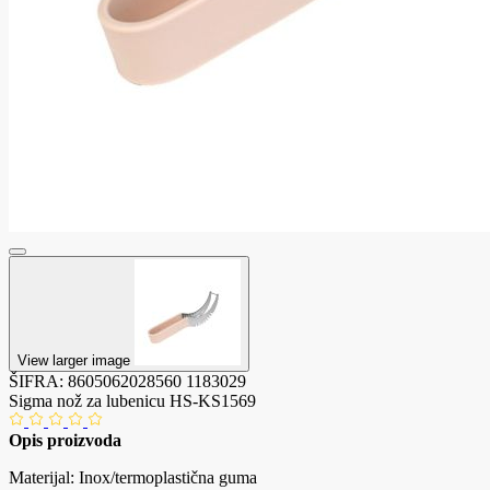
View larger image
ŠIFRA:
8605062028560
1183029
Sigma nož za lubenicu HS-KS1569
Opis proizvoda
Materijal: Inox/termoplastična guma