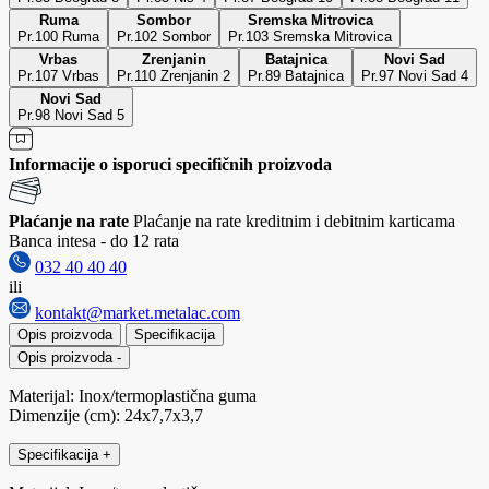
Ruma
Sombor
Sremska Mitrovica
Pr.100 Ruma
Pr.102 Sombor
Pr.103 Sremska Mitrovica
Vrbas
Zrenjanin
Batajnica
Novi Sad
Pr.107 Vrbas
Pr.110 Zrenjanin 2
Pr.89 Batajnica
Pr.97 Novi Sad 4
Novi Sad
Pr.98 Novi Sad 5
Informacije o isporuci specifičnih proizvoda
Plaćanje na rate
Plaćanje na rate kreditnim i debitnim karticama
Banca intesa - do 12 rata
032 40 40 40
ili
kontakt@market.metalac.com
Opis proizvoda
Specifikacija
Opis proizvoda
-
Materijal: Inox/termoplastična guma
Dimenzije (cm): 24x7,7x3,7
Specifikacija
+