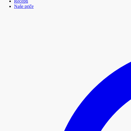
Recepti
Naše priče