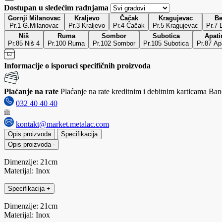
Dostupan u sledećim radnjama
Gornji Milanovac
Kraljevo
Čačak
Kragujevac
Be
Pr.1 G.Milanovac
Pr.3 Kraljevo
Pr.4 Čačak
Pr.5 Kragujevac
Pr.7 
Niš
Ruma
Sombor
Subotica
Apati
Pr.85 Niš 4
Pr.100 Ruma
Pr.102 Sombor
Pr.105 Subotica
Pr.87 Ap
Informacije o isporuci specifičnih proizvoda
Plaćanje na rate
Plaćanje na rate kreditnim i debitnim karticama Banc
032 40 40 40
ili
kontakt@market.metalac.com
Opis proizvoda
Specifikacija
Opis proizvoda
-
Dimenzije: 21cm
Materijal: Inox
Specifikacija
+
Dimenzije: 21cm
Materijal: Inox