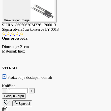
View larger image
ŠIFRA:
8605062024326
1206013
Sigma otvarač za konzerve LY-0013
Opis proizvoda
Dimenzije: 21cm
Materijal: Inox
599 RSD
Proizvod je dostupan odmah
Količina
-
+
Dodaj u korpu
Uporedi