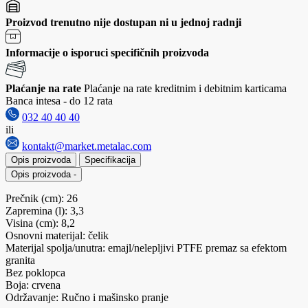
Proizvod trenutno nije dostupan ni u jednoj radnji
Informacije o isporuci specifičnih proizvoda
Plaćanje na rate
Plaćanje na rate kreditnim i debitnim karticama
Banca intesa - do 12 rata
032 40 40 40
ili
kontakt@market.metalac.com
Opis proizvoda
Specifikacija
Opis proizvoda
-
Prečnik (cm): 26
Zapremina (l): 3,3
Visina (cm): 8,2
Osnovni materijal: čelik
Materijal spolja/unutra: emajl/nelepljivi PTFE premaz sa efektom
granita
Bez poklopca
Boja: crvena
Održavanje: Ručno i mašinsko pranje