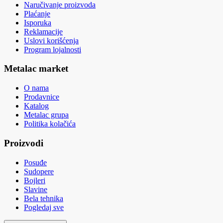
Naručivanje proizvoda
Plaćanje
Isporuka
Reklamacije
Uslovi korišćenja
Program lojalnosti
Metalac market
O nama
Prodavnice
Katalog
Metalac grupa
Politika kolačića
Proizvodi
Posuđe
Sudopere
Bojleri
Slavine
Bela tehnika
Pogledaj sve