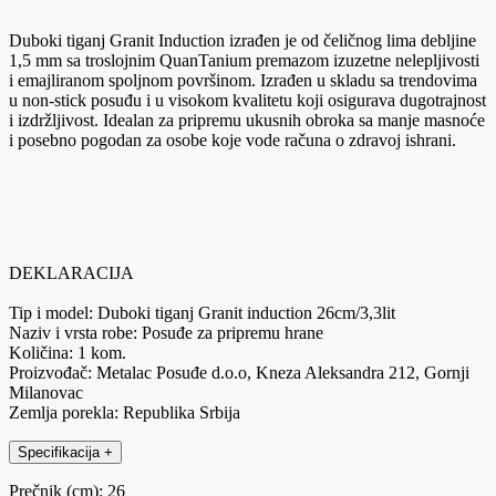
Duboki tiganj Granit Induction izrađen je od čeličnog lima debljine
1,5 mm sa troslojnim QuanTanium premazom izuzetne nelepljivosti
i emajliranom spoljnom površinom. Izrađen u skladu sa trendovima
u non-stick posuđu i u visokom kvalitetu koji osigurava dugotrajnost
i izdržljivost. Idealan za pripremu ukusnih obroka sa manje masnoće
i posebno pogodan za osobe koje vode računa o zdravoj ishrani.
DEKLARACIJA
Tip i model: Duboki tiganj Granit induction 26cm/3,3lit
Naziv i vrsta robe: Posuđe za pripremu hrane
Količina: 1 kom.
Proizvođač: Metalac Posuđe d.o.o, Kneza Aleksandra 212, Gornji
Milanovac
Zemlja porekla: Republika Srbija
Specifikacija
+
Prečnik (cm): 26