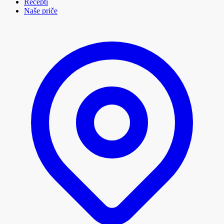
Recepti
Naše priče