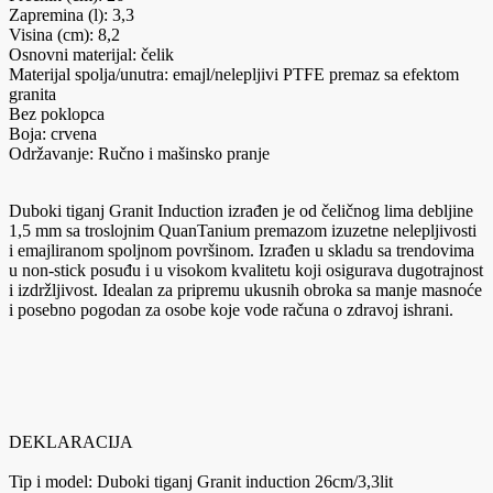
Zapremina (l): 3,3
Visina (cm): 8,2
Osnovni materijal: čelik
Materijal spolja/unutra: emajl/nelepljivi PTFE premaz sa efektom
granita
Bez poklopca
Boja: crvena
Održavanje: Ručno i mašinsko pranje
Duboki tiganj Granit Induction izrađen je od čeličnog lima debljine
1,5 mm sa troslojnim QuanTanium premazom izuzetne nelepljivosti
i emajliranom spoljnom površinom. Izrađen u skladu sa trendovima
u non-stick posuđu i u visokom kvalitetu koji osigurava dugotrajnost
i izdržljivost. Idealan za pripremu ukusnih obroka sa manje masnoće
i posebno pogodan za osobe koje vode računa o zdravoj ishrani.
DEKLARACIJA
Tip i model: Duboki tiganj Granit induction 26cm/3,3lit