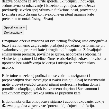
džezva pogodna za sve vrste šporeta, uključujući i indukciju.
Jednostavna za održavanje i izuzetno dugotrajna, ova džezva
predstavlja savršen spoj vrhunske funkcionalnosti, proverenog
kvaliteta i retro dizajna koji svakodnevni ritual ispijanja kafe
pretvara u trenutak čistog uživanja.
Specifikacija
+
Deklaracija
+
Emajlirana džezva izrađena od kvalitetnog čeličnog lima omogućava
brzo i ravnomerno zagrevanje, pružajući pouzdane performanse pri
svakodnevnoj pripremi kafe i drugih toplih napitaka. Zahvaljujući
emajliranom premazu, površina je glatka, neporozna i otporna na
visoke temperature i kiseline, čime se obezbeđuje zdrava i bezbedna
upotreba bez zadržavanja bakterija i uticaja na prirodan ukus
napitka.
Bele tufne na zelenoj podlozi unose vedrinu, razigranost i
prepoznatljivu dozu nostalgije u svaku kuhinju. Ovaj bezvremenski
motiv u osvežavajućoj zelenoj nijansi podseća na toplinu doma i
porodična okupljanja, dok istovremeno doprinosi šarmantnom i
atraktivnom izgledu svakog kutka za pripremu kafe.
Ergonomska drška omogućava sigurno i udobno rukovanje, dok je
džezva pogodna za sve vrste šporeta, uključujući i indukciju.