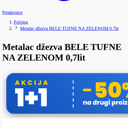
Prodavnice
Početna
Metalac džezva BELE TUFNE NA ZELENOM 0,7lit
Metalac džezva BELE TUFNE
NA ZELENOM 0,7lit