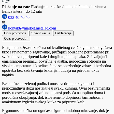
Plaćanje na rate
Plaćanje na rate kreditnim i debitnim karticama
Banca intesa - do 12 rata
032 40 40 40
ili
kontakt@market.metalac.com
Opis proizvoda
Specifikacija
Deklaracija
Opis proizvoda
-
Emajlirana džezva izrađena od kvalitetnog čeličnog lima omogućava
brzo i ravnomerno zagrevanje, pružajući pouzdane performanse pri
svakodnevnoj pripremi kafe i drugih toplih napitaka. Zahvaljujući
emajliranom premazu, površina je glatka, neporozna i otporna na
visoke temperature i kiseline, čime se obezbeđuje zdrava i bezbedna
upotreba bez zadržavanja bakterija i uticaja na prirodan ukus
napitka.
Bele tufne na zelenoj podlozi unose vedrinu, razigranost i
prepoznatljivu dozu nostalgije u svaku kuhinju. Ovaj bezvremenski
motiv u osvežavajućoj zelenoj nijansi podseća na toplinu doma i
porodična okupljanja, dok istovremeno doprinosi šarmantnom i
atraktivnom izgledu svakog kutka za pripremu kafe.
Ergonomska drška omogućava sigurno i udobno rukovanje, dok je