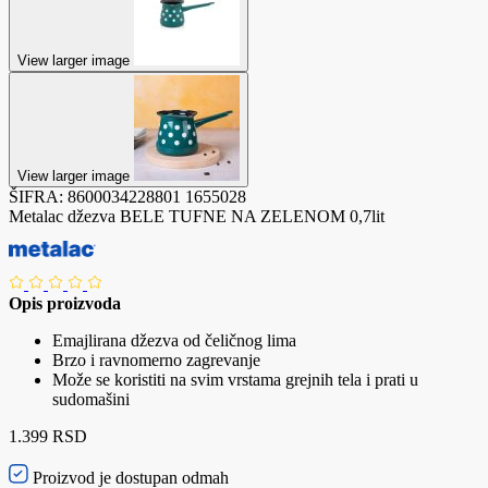
View larger image
View larger image
ŠIFRA:
8600034228801
1655028
Metalac džezva BELE TUFNE NA ZELENOM 0,7lit
Opis proizvoda
Emajlirana džezva od čeličnog lima
Brzo i ravnomerno zagrevanje
Može se koristiti na svim vrstama grejnih tela i prati u
sudomašini
1.399 RSD
Proizvod je dostupan odmah