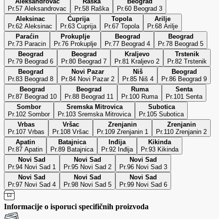
Aleksandrovac
Raška
Beograd
Pr.57 Aleksandrovac
Pr.58 Raška
Pr.60 Beograd 3
Aleksinac
Ćuprija
Topola
Arilje
Pr.62 Aleksinac
Pr.63 Cuprija
Pr.67 Topola
Pr.68 Arilje
Paraćin
Prokuplje
Beograd
Beograd
Pr.73 Paracin
Pr.76 Prokuplje
Pr.77 Beograd 4
Pr.78 Beograd 5
Beograd
Beograd
Kraljevo
Trstenik
Pr.79 Beograd 6
Pr.80 Beograd 7
Pr.81 Kraljevo 2
Pr.82 Trstenik
Beograd
Novi Pazar
Niš
Beograd
Pr.83 Beograd 8
Pr.84 Novi Pazar 2
Pr.85 Niš 4
Pr.86 Beograd 9
Beograd
Beograd
Ruma
Senta
Pr.87 Beograd 10
Pr.88 Beograd 11
Pr.100 Ruma
Pr.101 Senta
Sombor
Sremska Mitrovica
Subotica
Pr.102 Sombor
Pr.103 Sremska Mitrovica
Pr.105 Subotica
Vrbas
Vršac
Zrenjanin
Zrenjanin
Pr.107 Vrbas
Pr.108 Vršac
Pr.109 Zrenjanin 1
Pr.110 Zrenjanin 2
Apatin
Batajnica
Inđija
Kikinda
Pr.87 Apatin
Pr.89 Batajnica
Pr.92 Inđija
Pr.93 Kikinda
Novi Sad
Novi Sad
Novi Sad
Pr.94 Novi Sad 1
Pr.95 Novi Sad 2
Pr.96 Novi Sad 3
Novi Sad
Novi Sad
Novi Sad
Pr.97 Novi Sad 4
Pr.98 Novi Sad 5
Pr.99 Novi Sad 6
Informacije o isporuci specifičnih proizvoda