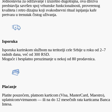
Jednostavna za održavanje i izuzetno dugotrajna, ova džezva
predstavlja savršen spoj vrhunske funkcionalnosti, proverenog
kvaliteta i retro dizajna koji svakodnevni ritual ispijanja kafe
pretvara u trenutak čistog uživanja.
Isporuka
Isporuka kurirskom službom na teritoriji cele Srbije u roku od 2–7
radnih dana, već od 300 RSD.
Moguće i besplatno preuzimanje u nekoj od 80 prodavnica.
Plaćanje
Platite pouzećem, platnom karticom (Visa, MasterCard, Maestro),
uplatnicom/virmanom — ili na do 12 mesečnih rata karticama Banca
Intesa.