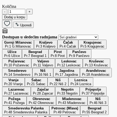
Količina
-
+
Dodaj u korpu
Uporedi
Dostupan u sledećim radnjama
Gornji Milanovac
Kraljevo
Čačak
Kragujevac
Pr.1 G.Milanovac
Pr.3 Kraljevo
Pr.4 Čačak
Pr.5 Kragujevac
Užice
Beograd
Pirot
Pančevo
Pr.6 Užice
Pr.7 Beograd 1
Pr.8 Pirot
Pr.9 Pančevo
Požarevac
Valjevo
Leskovac
Kruševac
Pr.10 Požarevac
Pr.11 Valjevo
Pr.12 Leskovac
Pr.13 Kruševac
Smederevo
Niš
Jagodina
Aranđelovac
Pr.14 Smederevo
Pr.16 Niš 1
Pr.17 Jagodina
Pr.18 Arandelovac
Vranje
Šabac
Niš
Loznica
Pr.20 Vranje
Pr.21 Šabac
Pr.22 Niš 2
Pr.24 Loznica
Lazarevac
Zaječar
Negotin
Prijepolje
Pr.27 Lazarevac
Pr.28 Zajecar
Pr.33 Negotin
Pr.37 Prijepolje
Požega
Obrenovac
Mladenovac
Niš
Pr.41 Požega
Pr.42 Obrenovac
Pr.43 Mladenovac
Pr.46 Niš 3
Smederevska Palanka
Petrovac (Mlava)
Beograd
Pr.48 Smederevska Palanka
Pr.49 Petrovac
Pr.55 Beograd 2