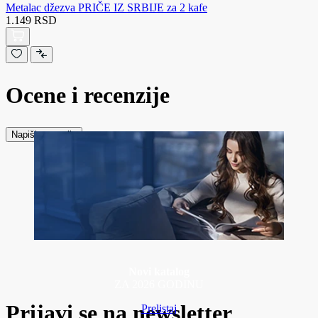
Metalac džezva PRIČE IZ SRBIJE za 2 kafe
1.149 RSD
Ocene i recenzije
Napiši recenziju
Novi katalog
ZA 2026 GODINU
Prijavi se na newsletter
Prelistaj