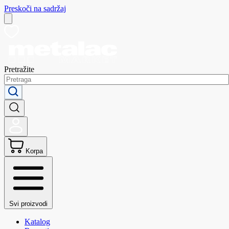
Preskoči na sadržaj
Pretražite
Korpa
Svi proizvodi
Katalog