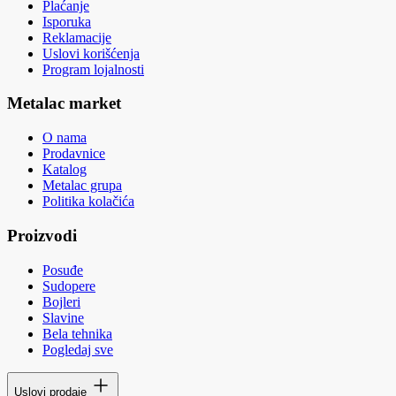
Plaćanje
Isporuka
Reklamacije
Uslovi korišćenja
Program lojalnosti
Metalac market
O nama
Prodavnice
Katalog
Metalac grupa
Politika kolačića
Proizvodi
Posuđe
Sudopere
Bojleri
Slavine
Bela tehnika
Pogledaj sve
Uslovi prodaje