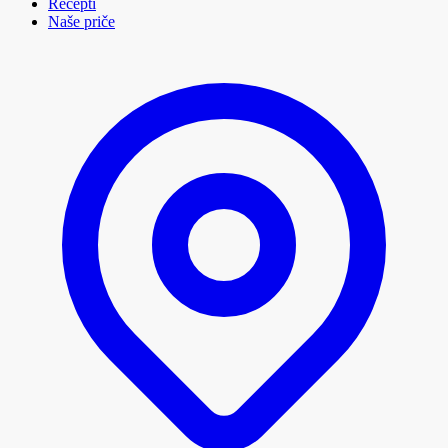
Recepti
Naše priče