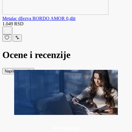
Metalac džezva BORDO AMOR 0,4lit
1.049 RSD
Ocene i recenzije
Napiši recenziju
Novi katalog