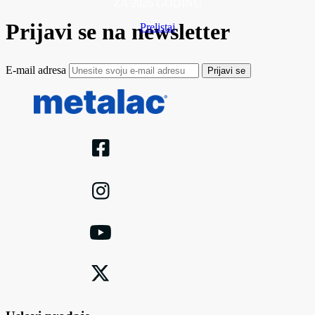
ZA 2026 GODINU
Prijavi se na newsletter
Prelistaj
E-mail adresa
Prijavi se