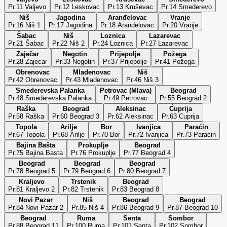
Pr.11 Valjevo
Pr.12 Leskovac
Pr.13 Kruševac
Pr.14 Smederevo
Niš
Jagodina
Aranđelovac
Vranje
Pr.16 Niš 1
Pr.17 Jagodina
Pr.18 Arandelovac
Pr.20 Vranje
Šabac
Niš
Loznica
Lazarevac
Pr.21 Šabac
Pr.22 Niš 2
Pr.24 Loznica
Pr.27 Lazarevac
Zaječar
Negotin
Prijepolje
Požega
Pr.28 Zajecar
Pr.33 Negotin
Pr.37 Prijepolje
Pr.41 Požega
Obrenovac
Mladenovac
Niš
Pr.42 Obrenovac
Pr.43 Mladenovac
Pr.46 Niš 3
Smederevska Palanka
Petrovac (Mlava)
Beograd
Pr.48 Smederevska Palanka
Pr.49 Petrovac
Pr.55 Beograd 2
Raška
Beograd
Aleksinac
Ćuprija
Pr.58 Raška
Pr.60 Beograd 3
Pr.62 Aleksinac
Pr.63 Cuprija
Topola
Arilje
Bor
Ivanjica
Paraćin
Pr.67 Topola
Pr.68 Arilje
Pr.70 Bor
Pr.72 Ivanjica
Pr.73 Paracin
Bajina Bašta
Prokuplje
Beograd
Pr.75 Bajina Basta
Pr.76 Prokuplje
Pr.77 Beograd 4
Beograd
Beograd
Beograd
Pr.78 Beograd 5
Pr.79 Beograd 6
Pr.80 Beograd 7
Kraljevo
Trstenik
Beograd
Pr.81 Kraljevo 2
Pr.82 Trstenik
Pr.83 Beograd 8
Novi Pazar
Niš
Beograd
Beograd
Pr.84 Novi Pazar 2
Pr.85 Niš 4
Pr.86 Beograd 9
Pr.87 Beograd 10
Beograd
Ruma
Senta
Sombor
Pr.88 Beograd 11
Pr.100 Ruma
Pr.101 Senta
Pr.102 Sombor