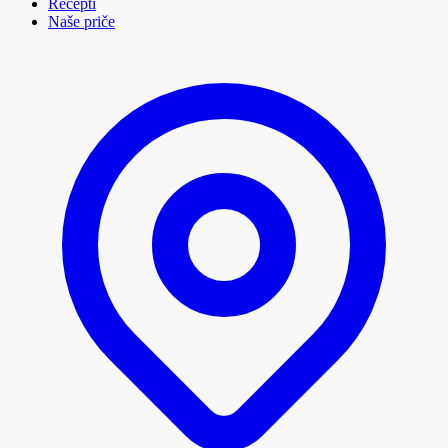
Recepti
Naše priče