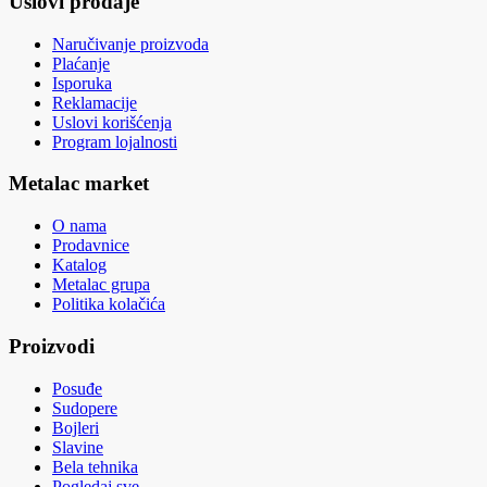
Uslovi prodaje
Naručivanje proizvoda
Plaćanje
Isporuka
Reklamacije
Uslovi korišćenja
Program lojalnosti
Metalac market
O nama
Prodavnice
Katalog
Metalac grupa
Politika kolačića
Proizvodi
Posuđe
Sudopere
Bojleri
Slavine
Bela tehnika
Pogledaj sve