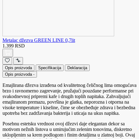
Metalac džezva GREEN LINE 0,7lit
1.399 RSD
Opis proizvoda
Specifikacija
Deklaracija
Opis proizvoda
-
Emajlirana džezva izrađena od kvalitetnog čeličnog lima omogućava
brzo i ravnomerno zagrevanje, pružajući pouzdane performanse pri
svakodnevnoj pripremi kafe i drugih toplih napitaka. Zahvaljujući
emajliranom premazu, površina je glatka, neporozna i otporna na
visoke temperature i kiseline, čime se obezbeđuje zdrava i bezbedna
upotreba bez zadržavanja bakterija i uticaja na ukus napitka.
Posebnu estetsku vrednost ovoj džezvi daje elegantan dekor sa
motivom nežnih listova u umirujućim zelenim tonovima, diskretno
uklopljenim sa krem podlogom i finim detaljima u zlatnoj boji. Ovaj