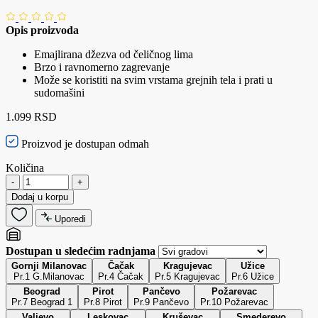
Opis proizvoda
Emajlirana džezva od čeličnog lima
Brzo i ravnomerno zagrevanje
Može se koristiti na svim vrstama grejnih tela i prati u
sudomašini
1.099 RSD
Proizvod je dostupan odmah
Količina
-
+
Dodaj u korpu
Uporedi
Dostupan u sledećim radnjama
Gornji Milanovac
Čačak
Kragujevac
Užice
Pr.1 G.Milanovac
Pr.4 Čačak
Pr.5 Kragujevac
Pr.6 Užice
Beograd
Pirot
Pančevo
Požarevac
Pr.7 Beograd 1
Pr.8 Pirot
Pr.9 Pančevo
Pr.10 Požarevac
Valjevo
Leskovac
Kruševac
Smederevo