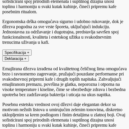
sofisticirani spoj prirodnih elemenata i suptilnog dizajna unosi
toplinu i harmoniju u svaki kutak kuhinje, čineći pripremu kafe
posebnim ritualom.
Ergonomska drška omogućava sigurno i udobno rukovanje, dok je
džezva pogodna za sve vrste šporeta, uključujući indukciju.
Jednostavna za održavanje i dugotrajna, predstavlja savršen spoj
funkcionalnosti, kvaliteta i estetskog užitka u svakodnevnim
trenucima uživanja u kafi.
Specifikacija
+
Deklaracija
+
Emajlirana džezva izrađena od kvalitetnog čeličnog lima omogućava
brzo i ravnomerno zagrevanje, pružajući pouzdane performanse pri
svakodnevnoj pripremi kafe i drugih toplih napitaka. Zahvaljujući
emajliranom premazu, površina je glatka, neporozna i otporna na
visoke temperature i kiseline, čime se obezbeđuje zdrava i bezbedna
upotreba bez zadržavanja bakterija i uticaja na ukus napitka.
Posebnu estetsku vrednost ovoj džezvi daje elegantan dekor sa
motivom nežnih listova u umirujućim zelenim tonovima, diskretno
uklopljenim sa krem podlogom i finim detaljima u zlatnoj boji. Ovaj
sofisticirani spoj prirodnih elemenata i suptilnog dizajna unosi
toplinu i harmoniju u svaki kutak kuhinje, čineći pripremu kafe