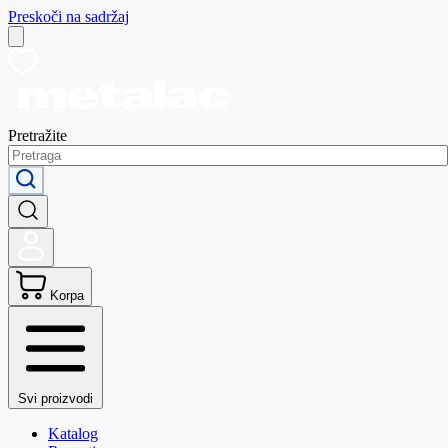
Preskoči na sadržaj
Pretražite
Korpa
Svi proizvodi
Katalog