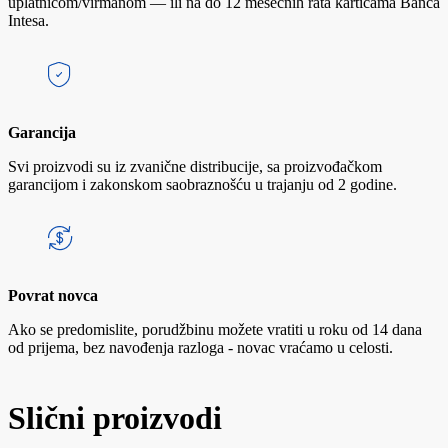
uplatnicom/virmanom — ili na do 12 mesečnih rata karticama Banca
Intesa.
Garancija
Svi proizvodi su iz zvanične distribucije, sa proizvođačkom
garancijom i zakonskom saobraznošću u trajanju od 2 godine.
Povrat novca
Ako se predomislite, porudžbinu možete vratiti u roku od 14 dana
od prijema, bez navođenja razloga - novac vraćamo u celosti.
Slični proizvodi