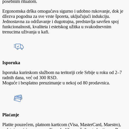
posebnim ritualom.
Ergonomska drška omogućava sigurno i udobno rukovanje, dok je
džezva pogodna za sve vrste šporeta, uključujući indukciju.
Jednostavna za održavanje i dugotrajna, predstavlja savršen spoj
funkcionalnosti, kvaliteta i estetskog užitka u svakodnevnim
trenucima uživanja u kafi.
Isporuka
Isporuka kurirskom službom na teritoriji cele Srbije u roku od 2–7
radnih dana, već od 300 RSD.
Moguće i besplatno preuzimanje u nekoj od 80 prodavnica.
Plaćanje
Platite pouzećem, platnom karticom (Visa, MasterCard, Maestro),