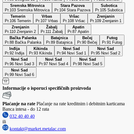
Sremska Mitrovica
Stara Pazova
Subotica
Pr.103 Sremska Mitrovica
Pr.104 Stara Pazova
Pr.105 Subotica
Temerin
Vrbas
Vršac
Zrenjanin
Pr.106 Temerin
Pr.107 Vrbas
Pr.108 Vršac
Pr.109 Zrenjanin 1
Zrenjanin
Žabalj
Apatin
Pr.110 Zrenjanin 2
Pr.111 Žabalj
Pr.87 Apatin
Bačka Palanka
Batajnica
Bečej
Futog
Pr.88 Bačka Palanka
Pr.89 Batajnica
Pr.90 Bečej
Pr.91 Futog
Inđija
Kikinda
Novi Sad
Novi Sad
Pr.92 Inđija
Pr.93 Kikinda
Pr.94 Novi Sad 1
Pr.95 Novi Sad 2
Novi Sad
Novi Sad
Novi Sad
Pr.96 Novi Sad 3
Pr.97 Novi Sad 4
Pr.98 Novi Sad 5
Novi Sad
Pr.99 Novi Sad 6
Informacije o isporuci specifičnih proizvoda
Plaćanje na rate
Plaćanje na rate kreditnim i debitnim karticama
Banca intesa - do 12 rata
032 40 40 40
ili
kontakt@market.metalac.com