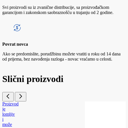
Svi proizvodi su iz zvanične distribucije, sa proizvođačkom
garancijom i zakonskom saobraznošću u trajanju od 2 godine.
Povrat novca
Ako se predomislite, porudžbinu možete vratiti u roku od 14 dana
od prijema, bez navođenja razloga - novac vraćamo u celosti.
Slični proizvodi
Proizvod
je
lomljiv
i
može