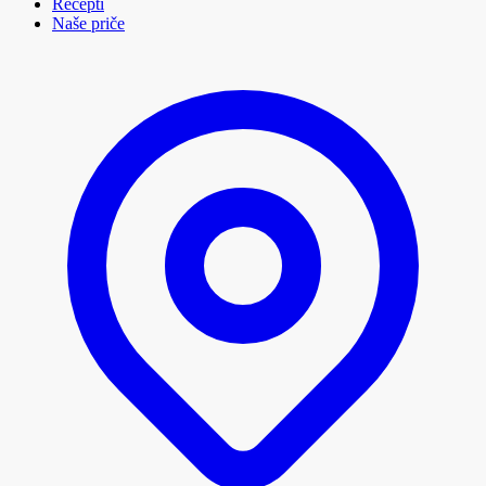
Recepti
Naše priče