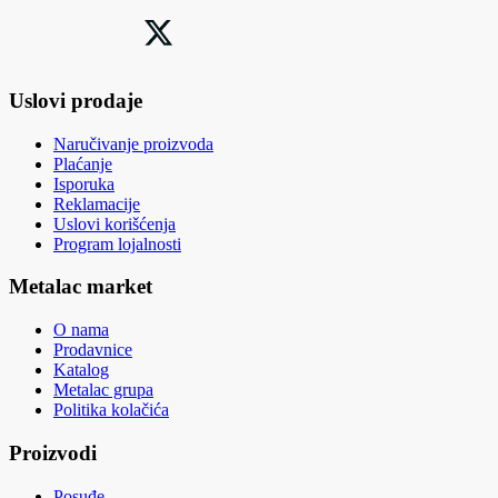
Uslovi prodaje
Naručivanje proizvoda
Plaćanje
Isporuka
Reklamacije
Uslovi korišćenja
Program lojalnosti
Metalac market
O nama
Prodavnice
Katalog
Metalac grupa
Politika kolačića
Proizvodi
Posuđe