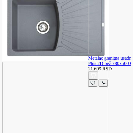
Metalac granitna usad
Plus 2D bež 780x500 
21.699 RSD