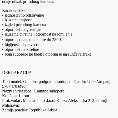
odaje utisak prirodnog kamena.
Karakteristike:
• jednostavno održavanje
• izuzetna trajnost
• izgled prirodnog kamena
• otpornost na grebanje
• izuzetna čvrstina i otpornost na lomljenje
• otpornost na temperature do 280℃
• higijenska ispravnost
• otpornost na kiseline
• boja sudopere ne bledi i otporna je na sunčeve zrake.
DEKLARACIJA
Tip i model: Granitna podgradna sudopera Quadro U 50 šampanj
570×470 Ø90
Naziv i vrsta robe: Granitne sudopere
Količina: 1 kom.
Proizvođač: Metalac Inko d.o.o. Kneza Aleksandra 212, Gornji
Milanovac
Zemlja porekla: Republika Srbija