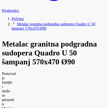
Prodavnice
Početna
Metalac granitna podgradna sudopera Quadro U 50
šampanj 570x470 Ø90
Metalac granitna podgradna
sudopera Quadro U 50
šampanj 570x470 Ø90
Proizvod
je
lomljiv
i
može
se
preuzeti
u