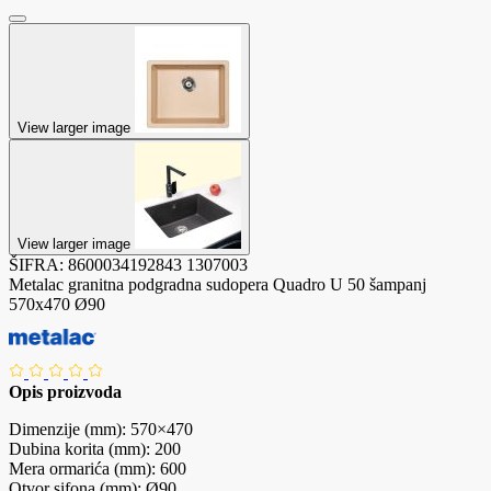
View larger image
View larger image
ŠIFRA:
8600034192843
1307003
Metalac granitna podgradna sudopera Quadro U 50 šampanj
570x470 Ø90
Opis proizvoda
Dimenzije (mm): 570×470
Dubina korita (mm): 200
Mera ormarića (mm): 600
Otvor sifona (mm): Ø90