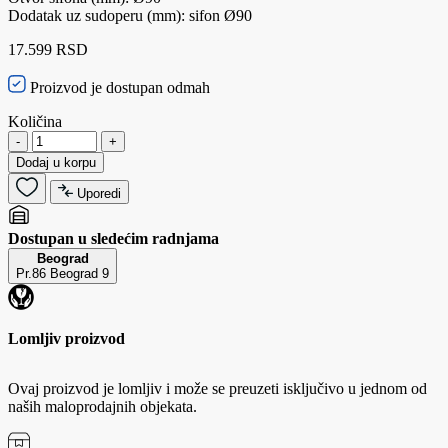
Dodatak uz sudoperu (mm): sifon Ø90
17.599 RSD
Proizvod je dostupan odmah
Količina
-
+
Dodaj u korpu
Uporedi
Dostupan u sledećim radnjama
Beograd
Pr.86 Beograd 9
Lomljiv proizvod
Ovaj proizvod je lomljiv i može se preuzeti isključivo u jednom od
naših maloprodajnih objekata.