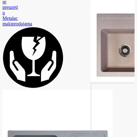
se
preuzeti
u
Metalac
maloprodajama