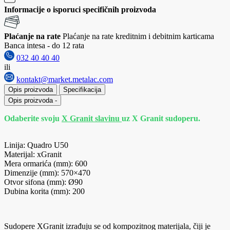
Informacije o isporuci specifičnih proizvoda
Plaćanje na rate
Plaćanje na rate kreditnim i debitnim karticama
Banca intesa - do 12 rata
032 40 40 40
ili
kontakt@market.metalac.com
Opis proizvoda
Specifikacija
Opis proizvoda
-
Odaberite svoju
X Granit slavinu
uz X Granit sudoperu.
Linija: Quadro U50
Materijal: xGranit
Mera ormarića (mm): 600
Dimenzije (mm): 570×470
Otvor sifona (mm): Ø90
Dubina korita (mm): 200
Sudopere XGranit izrađuju se od kompozitnog materijala, čiji je