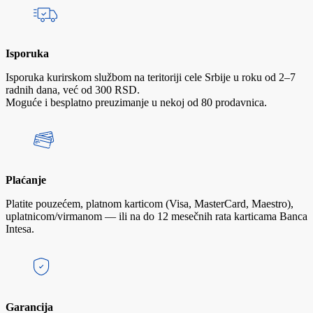
Isporuka
Isporuka kurirskom službom na teritoriji cele Srbije u roku od 2–7
radnih dana, već od 300 RSD.
Moguće i besplatno preuzimanje u nekoj od 80 prodavnica.
Plaćanje
Platite pouzećem, platnom karticom (Visa, MasterCard, Maestro),
uplatnicom/virmanom — ili na do 12 mesečnih rata karticama Banca
Intesa.
Garancija