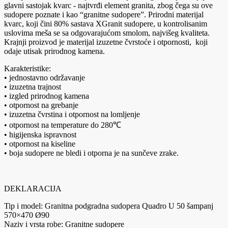
glavni sastojak kvarc - najtvrđi element granita, zbog čega su ove
sudopere poznate i kao “granitne sudopere”. Prirodni materijal
kvarc, koji čini 80% sastava XGranit sudopere, u kontrolisanim
uslovima meša se sa odgovarajućom smolom, najvišeg kvaliteta.
Krajnji proizvod je materijal izuzetne čvrstoće i otpornosti, koji
odaje utisak prirodnog kamena.
Karakteristike:
• jednostavno održavanje
• izuzetna trajnost
• izgled prirodnog kamena
• otpornost na grebanje
• izuzetna čvrstina i otpornost na lomljenje
• otpornost na temperature do 280℃
• higijenska ispravnost
• otpornost na kiseline
• boja sudopere ne bledi i otporna je na sunčeve zrake.
DEKLARACIJA
Tip i model: Granitna podgradna sudopera Quadro U 50 šampanj
570×470 Ø90
Naziv i vrsta robe: Granitne sudopere