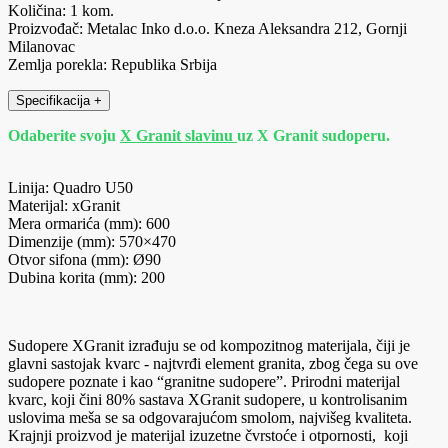
Količina: 1 kom.
Proizvođač: Metalac Inko d.o.o. Kneza Aleksandra 212, Gornji
Milanovac
Zemlja porekla: Republika Srbija
Specifikacija
+
Odaberite svoju
X Granit slavinu
uz X Granit sudoperu.
Linija: Quadro U50
Materijal: xGranit
Mera ormarića (mm): 600
Dimenzije (mm): 570×470
Otvor sifona (mm): Ø90
Dubina korita (mm): 200
Sudopere XGranit izrađuju se od kompozitnog materijala, čiji je
glavni sastojak kvarc - najtvrđi element granita, zbog čega su ove
sudopere poznate i kao “granitne sudopere”. Prirodni materijal
kvarc, koji čini 80% sastava XGranit sudopere, u kontrolisanim
uslovima meša se sa odgovarajućom smolom, najvišeg kvaliteta.
Krajnji proizvod je materijal izuzetne čvrstoće i otpornosti, koji