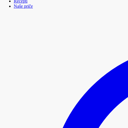
Recepti
Naše priče