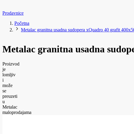
Prodavnice
Početna
Metalac granitna usadna sudopera xQuadro 40 grafit 400x
Metalac granitna usadna sudop
Proizvod
je
lomljiv
i
može
se
preuzeti
u
Metalac
maloprodajama