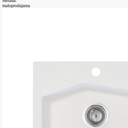
Metalac
maloprodajama