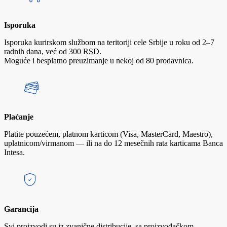
Isporuka
Isporuka kurirskom službom na teritoriji cele Srbije u roku od 2–7
radnih dana, već od 300 RSD.
Moguće i besplatno preuzimanje u nekoj od 80 prodavnica.
Plaćanje
Platite pouzećem, platnom karticom (Visa, MasterCard, Maestro),
uplatnicom/virmanom — ili na do 12 mesečnih rata karticama Banca
Intesa.
Garancija
Svi proizvodi su iz zvanične distribucije, sa proizvođačkom