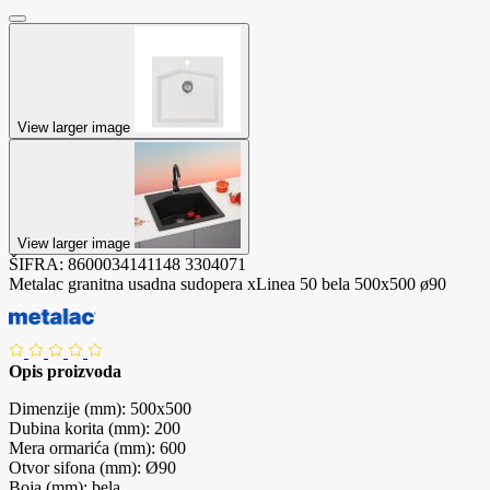
View larger image
View larger image
ŠIFRA:
8600034141148
3304071
Metalac granitna usadna sudopera xLinea 50 bela 500x500 ø90
Opis proizvoda
Dimenzije (mm): 500x500
Dubina korita (mm): 200
Mera ormarića (mm): 600
Otvor sifona (mm): Ø90
Boja (mm): bela