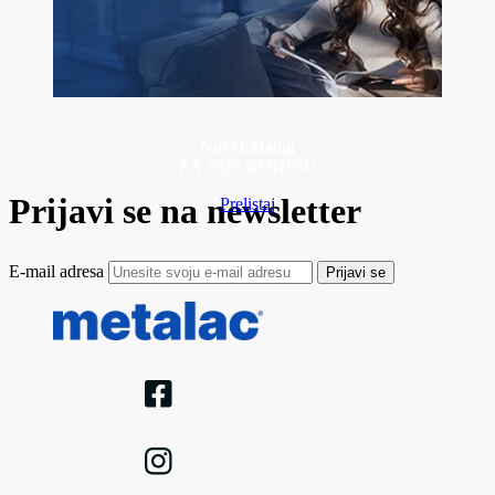
Novi katalog
ZA 2026 GODINU
Prijavi se na newsletter
Prelistaj
E-mail adresa
Prijavi se