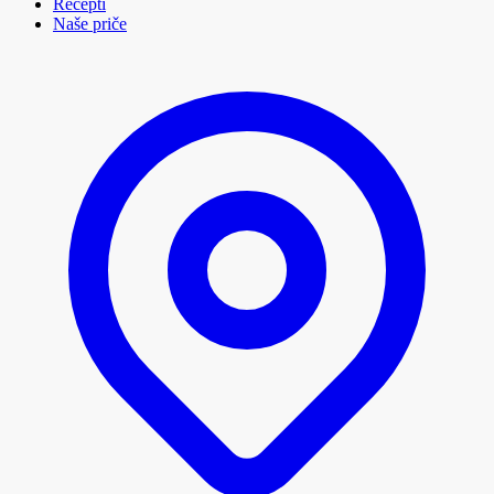
Recepti
Naše priče