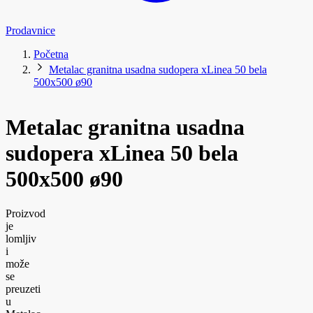
Prodavnice
Početna
Metalac granitna usadna sudopera xLinea 50 bela
500x500 ø90
Metalac granitna usadna
sudopera xLinea 50 bela
500x500 ø90
Proizvod
je
lomljiv
i
može
se
preuzeti
u