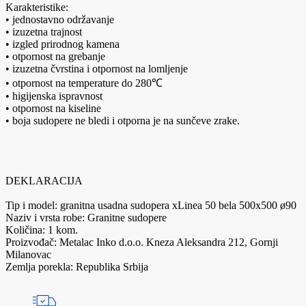
Karakteristike:
• jednostavno održavanje
• izuzetna trajnost
• izgled prirodnog kamena
• otpornost na grebanje
• izuzetna čvrstina i otpornost na lomljenje
• otpornost na temperature do 280℃
• higijenska ispravnost
• otpornost na kiseline
• boja sudopere ne bledi i otporna je na sunčeve zrake.
DEKLARACIJA
Tip i model: granitna usadna sudopera xLinea 50 bela 500x500 ø90
Naziv i vrsta robe: Granitne sudopere
Količina: 1 kom.
Proizvođač: Metalac Inko d.o.o. Kneza Aleksandra 212, Gornji
Milanovac
Zemlja porekla: Republika Srbija