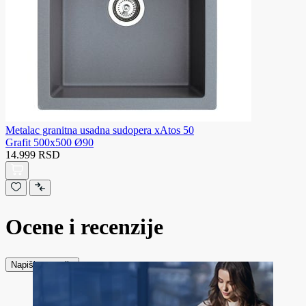
Metalac granitna usadna sudopera xAtos 50
Grafit 500x500 Ø90
14.999 RSD
Ocene i recenzije
Napiši recenziju