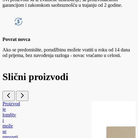
garancijom i zakonskom saobraznošću u trajanju od 2 godine.
Povrat novca
Ako se predomislite, porudžbinu možete vratiti u roku od 14 dana
od prijema, bez navođenja razloga - novac vraćamo u celosti.
Slični proizvodi
Proizvod
je
lomljiv
i
može
se
preuzeti