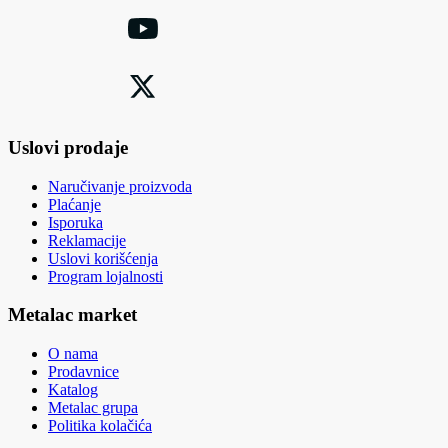
Uslovi prodaje
Naručivanje proizvoda
Plaćanje
Isporuka
Reklamacije
Uslovi korišćenja
Program lojalnosti
Metalac market
O nama
Prodavnice
Katalog
Metalac grupa
Politika kolačića