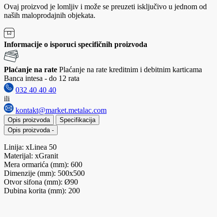
Ovaj proizvod je lomljiv i može se preuzeti isključivo u jednom od
naših maloprodajnih objekata.
Informacije o isporuci specifičnih proizvoda
Plaćanje na rate
Plaćanje na rate kreditnim i debitnim karticama
Banca intesa - do 12 rata
032 40 40 40
ili
kontakt@market.metalac.com
Opis proizvoda
Specifikacija
Opis proizvoda
-
Linija: xLinea 50
Materijal: xGranit
Mera ormarića (mm): 600
Dimenzije (mm): 500x500
Otvor sifona (mm): Ø90
Dubina korita (mm): 200