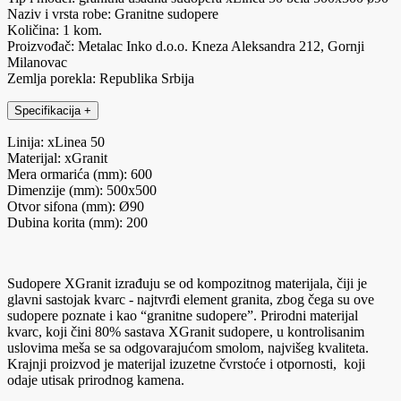
Naziv i vrsta robe: Granitne sudopere
Količina: 1 kom.
Proizvođač: Metalac Inko d.o.o. Kneza Aleksandra 212, Gornji
Milanovac
Zemlja porekla: Republika Srbija
Specifikacija
+
Linija: xLinea 50
Materijal: xGranit
Mera ormarića (mm): 600
Dimenzije (mm): 500x500
Otvor sifona (mm): Ø90
Dubina korita (mm): 200
Sudopere XGranit izrađuju se od kompozitnog materijala, čiji je
glavni sastojak kvarc - najtvrđi element granita, zbog čega su ove
sudopere poznate i kao “granitne sudopere”. Prirodni materijal
kvarc, koji čini 80% sastava XGranit sudopere, u kontrolisanim
uslovima meša se sa odgovarajućom smolom, najvišeg kvaliteta.
Krajnji proizvod je materijal izuzetne čvrstoće i otpornosti, koji
odaje utisak prirodnog kamena.