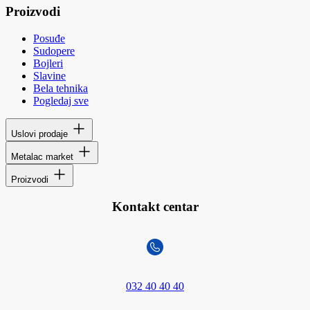
Proizvodi
Posuđe
Sudopere
Bojleri
Slavine
Bela tehnika
Pogledaj sve
Uslovi prodaje
Metalac market
Proizvodi
Kontakt centar
032 40 40 40