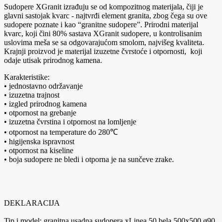
Sudopere XGranit izrađuju se od kompozitnog materijala, čiji je
glavni sastojak kvarc - najtvrđi element granita, zbog čega su ove
sudopere poznate i kao “granitne sudopere”. Prirodni materijal
kvarc, koji čini 80% sastava XGranit sudopere, u kontrolisanim
uslovima meša se sa odgovarajućom smolom, najvišeg kvaliteta.
Krajnji proizvod je materijal izuzetne čvrstoće i otpornosti, koji
odaje utisak prirodnog kamena.
Karakteristike:
• jednostavno održavanje
• izuzetna trajnost
• izgled prirodnog kamena
• otpornost na grebanje
• izuzetna čvrstina i otpornost na lomljenje
• otpornost na temperature do 280℃
• higijenska ispravnost
• otpornost na kiseline
• boja sudopere ne bledi i otporna je na sunčeve zrake.
DEKLARACIJA
Tip i model: granitna usadna sudopera xLinea 50 bela 500x500 ø90