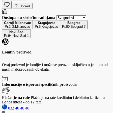
Uporedi
Dostupan u sledećim radnjama
Gornji Milanovac
Kragujevac
Beograd
Pr.2 G.Milanovac
Pr.5 Kragujevac
Pr.80 Beograd 7
Novi Sad
Pr.94 Novi Sad 1
Lomljiv proizvod
Ovaj proizvod je lomljiv i može se preuzeti isključivo u jednom od
naših maloprodajnih objekata.
Informacije o isporuci specifičnih proizvoda
Plaćanje na rate
Plaćanje na rate kreditnim i debitnim karticama
Banca intesa - do 12 rata
032 40 40 40
ili