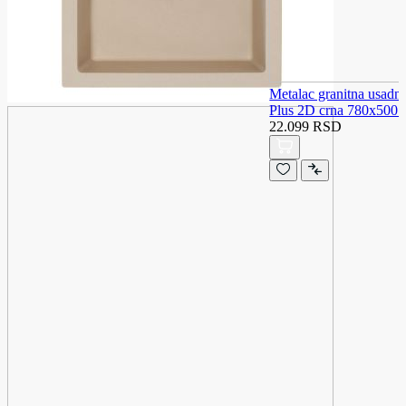
Metalac granitna usad
Plus 2D crna 780x500
22.099 RSD