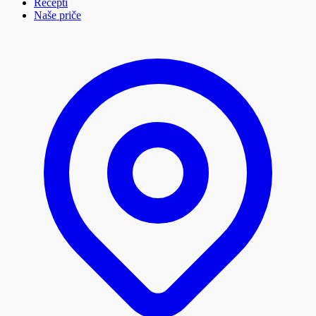
Recepti
Naše priče