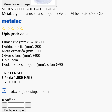
View larger image
ŠIFRA:
8600034101241
3304026
Metalac granitna usadna sudopera xVenera M bela 620x500 Ø90
Opis proizvoda
Dimenzije (mm): 620x500
Dubina korita (mm): 200
Mera ormarića (mm): 500
Otvor sifona (mm): Ø90
Boja: bela
Dodatak uz sudoperu (mm): sifon Ø90
16.799 RSD
Ušteda
1.680 RSD
15.119 RSD
Proizvod je dostupan odmah
Količina
-
+
Dodaj u korpu