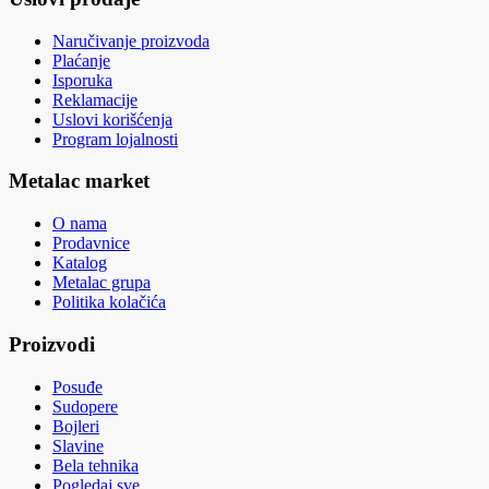
Naručivanje proizvoda
Plaćanje
Isporuka
Reklamacije
Uslovi korišćenja
Program lojalnosti
Metalac market
O nama
Prodavnice
Katalog
Metalac grupa
Politika kolačića
Proizvodi
Posuđe
Sudopere
Bojleri
Slavine
Bela tehnika
Pogledaj sve