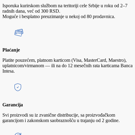
Isporuka kurirskom službom na teritoriji cele Srbije u roku od 2–7
radnih dana, već od 300 RSD.
Moguće i besplatno preuzimanje u nekoj od 80 prodavnica.
Plaćanje
Platite pouzećem, platnom karticom (Visa, MasterCard, Maestro),
uplatnicom/virmanom — ili na do 12 mesečnih rata karticama Banca
Intesa.
Garancija
Svi proizvodi su iz zvanične distribucije, sa proizvođačkom
garancijom i zakonskom saobraznošću u trajanju od 2 godine.