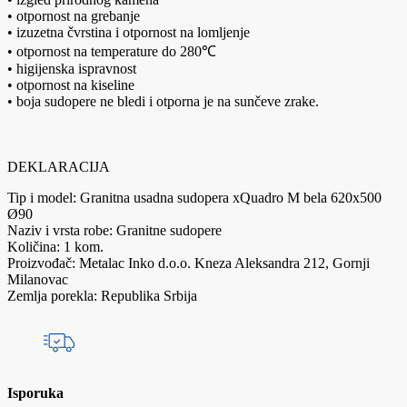
• otpornost na grebanje
• izuzetna čvrstina i otpornost na lomljenje
• otpornost na temperature do 280℃
• higijenska ispravnost
• otpornost na kiseline
• boja sudopere ne bledi i otporna je na sunčeve zrake.
DEKLARACIJA
Tip i model: Granitna usadna sudopera xQuadro M bela 620x500
Ø90
Naziv i vrsta robe: Granitne sudopere
Količina: 1 kom.
Proizvođač: Metalac Inko d.o.o. Kneza Aleksandra 212, Gornji
Milanovac
Zemlja porekla: Republika Srbija
Isporuka