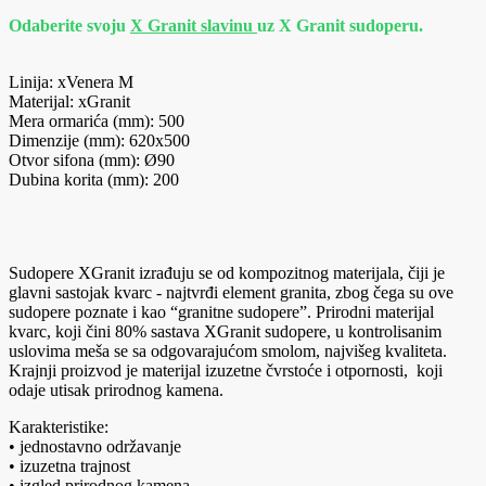
Odaberite svoju
X Granit slavinu
uz X Granit sudoperu.
Linija: xVenera M
Materijal: xGranit
Mera ormarića (mm): 500
Dimenzije (mm): 620x500
Otvor sifona (mm): Ø90
Dubina korita (mm): 200
Sudopere XGranit izrađuju se od kompozitnog materijala, čiji je
glavni sastojak kvarc - najtvrđi element granita, zbog čega su ove
sudopere poznate i kao “granitne sudopere”. Prirodni materijal
kvarc, koji čini 80% sastava XGranit sudopere, u kontrolisanim
uslovima meša se sa odgovarajućom smolom, najvišeg kvaliteta.
Krajnji proizvod je materijal izuzetne čvrstoće i otpornosti, koji
odaje utisak prirodnog kamena.
Karakteristike:
• jednostavno održavanje
• izuzetna trajnost
• izgled prirodnog kamena