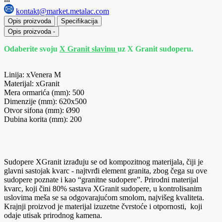
kontakt@market.metalac.com
Opis proizvoda
Specifikacija
Opis proizvoda
-
Odaberite svoju
X Granit slavinu
uz X Granit sudoperu.
Linija: xVenera M
Materijal: xGranit
Mera ormarića (mm): 500
Dimenzije (mm): 620x500
Otvor sifona (mm): Ø90
Dubina korita (mm): 200
Sudopere XGranit izrađuju se od kompozitnog materijala, čiji je
glavni sastojak kvarc - najtvrđi element granita, zbog čega su ove
sudopere poznate i kao “granitne sudopere”. Prirodni materijal
kvarc, koji čini 80% sastava XGranit sudopere, u kontrolisanim
uslovima meša se sa odgovarajućom smolom, najvišeg kvaliteta.
Krajnji proizvod je materijal izuzetne čvrstoće i otpornosti, koji
odaje utisak prirodnog kamena.