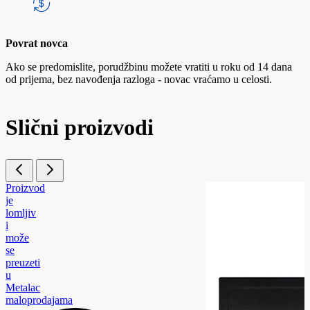
Povrat novca
Ako se predomislite, porudžbinu možete vratiti u roku od 14 dana
od prijema, bez navođenja razloga - novac vraćamo u celosti.
Slični proizvodi
Proizvod
je
lomljiv
i
može
se
preuzeti
u
Metalac
maloprodajama