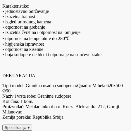
Karakteristike:
• jednostavno održavanje
• izuzetna trajnost
• izgled prirodnog kamena
• otpornost na grebanje
• izuzetna čvrstina i otpornost na lomljenje
• otpornost na temperature do 280℃
• higijenska ispravnost
• otpornost na kiseline
• boja sudopere ne bledi i otporna je na sunčeve zrake.
DEKLARACIJA
Tip i model: Granitna usadna sudopera xQuadro M bela 620x500
Ø90
Naziv i vrsta robe: Granitne sudopere
Količina: 1 kom.
Proizvođač: Metalac Inko d.o.o. Kneza Aleksandra 212, Gornji
Milanovac
Zemlja porekla: Republika Srbija
Specifikacija
+