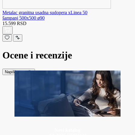
Metalac granitna usadna sudopera xLinea 50
šampanj 500x500 ø90
15.599 RSD
Ocene i recenzije
Napiši recenziju
Novi katalog