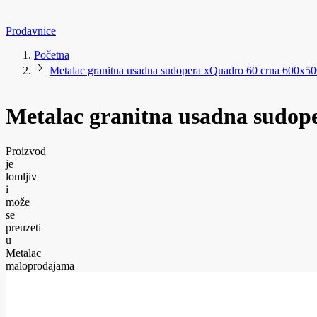
Prodavnice
Početna
Metalac granitna usadna sudopera xQuadro 60 crna 600x5
Metalac granitna usadna sudop
Proizvod
je
lomljiv
i
može
se
preuzeti
u
Metalac
maloprodajama