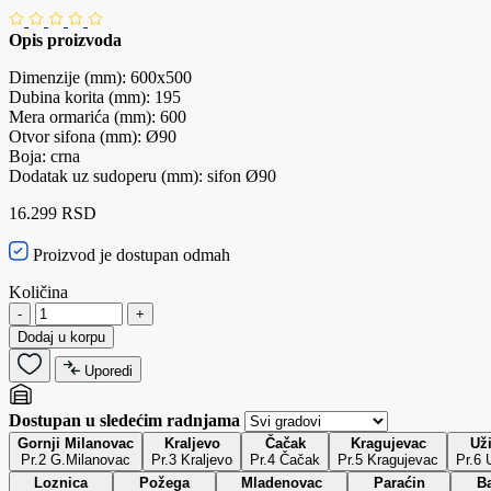
Opis proizvoda
Dimenzije (mm): 600x500
Dubina korita (mm): 195
Mera ormarića (mm): 600
Otvor sifona (mm): Ø90
Boja: crna
Dodatak uz sudoperu (mm): sifon Ø90
16.299 RSD
Proizvod je dostupan odmah
Količina
-
+
Dodaj u korpu
Uporedi
Dostupan u sledećim radnjama
Gornji Milanovac
Kraljevo
Čačak
Kragujevac
Už
Pr.2 G.Milanovac
Pr.3 Kraljevo
Pr.4 Čačak
Pr.5 Kragujevac
P
Loznica
Požega
Mladenovac
Paraćin
Ba