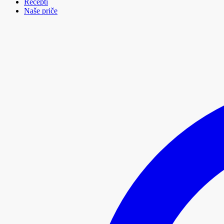
Recepti
Naše priče