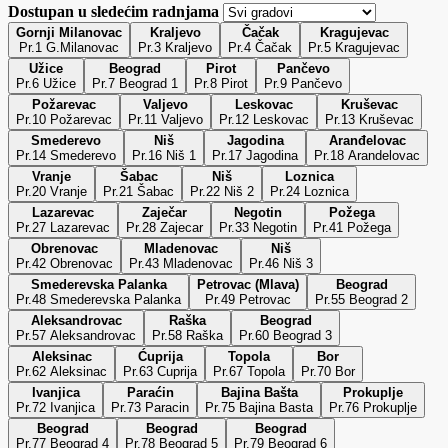
Dostupan u sledećim radnjama
Gornji Milanovac
Kraljevo
Čačak
Kragujevac
Pr.1 G.Milanovac
Pr.3 Kraljevo
Pr.4 Čačak
Pr.5 Kragujevac
Užice
Beograd
Pirot
Pančevo
Pr.6 Užice
Pr.7 Beograd 1
Pr.8 Pirot
Pr.9 Pančevo
Požarevac
Valjevo
Leskovac
Kruševac
Pr.10 Požarevac
Pr.11 Valjevo
Pr.12 Leskovac
Pr.13 Kruševac
Smederevo
Niš
Jagodina
Aranđelovac
Pr.14 Smederevo
Pr.16 Niš 1
Pr.17 Jagodina
Pr.18 Arandelovac
Vranje
Šabac
Niš
Loznica
Pr.20 Vranje
Pr.21 Šabac
Pr.22 Niš 2
Pr.24 Loznica
Lazarevac
Zaječar
Negotin
Požega
Pr.27 Lazarevac
Pr.28 Zajecar
Pr.33 Negotin
Pr.41 Požega
Obrenovac
Mladenovac
Niš
Pr.42 Obrenovac
Pr.43 Mladenovac
Pr.46 Niš 3
Smederevska Palanka
Petrovac (Mlava)
Beograd
Pr.48 Smederevska Palanka
Pr.49 Petrovac
Pr.55 Beograd 2
Aleksandrovac
Raška
Beograd
Pr.57 Aleksandrovac
Pr.58 Raška
Pr.60 Beograd 3
Aleksinac
Ćuprija
Topola
Bor
Pr.62 Aleksinac
Pr.63 Cuprija
Pr.67 Topola
Pr.70 Bor
Ivanjica
Paraćin
Bajina Bašta
Prokuplje
Pr.72 Ivanjica
Pr.73 Paracin
Pr.75 Bajina Basta
Pr.76 Prokuplje
Beograd
Beograd
Beograd
Pr.77 Beograd 4
Pr.78 Beograd 5
Pr.79 Beograd 6