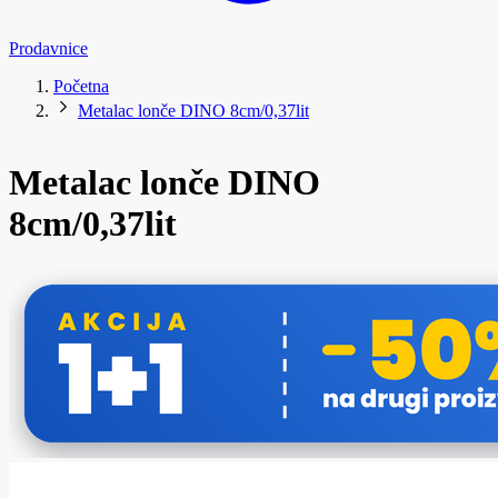
Prodavnice
Početna
Metalac lonče DINO 8cm/0,37lit
Metalac lonče DINO
8cm/0,37lit