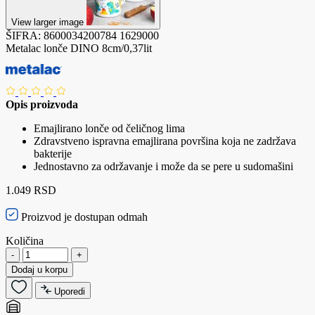
View larger image
ŠIFRA:
8600034200784
1629000
Metalac lonče DINO 8cm/0,37lit
Opis proizvoda
Emajlirano lonče od čeličnog lima
Zdravstveno ispravna emajlirana površina koja ne zadržava
bakterije
Jednostavno za održavanje i može da se pere u sudomašini
1.049 RSD
Proizvod je dostupan odmah
Količina
-
+
Dodaj u korpu
Uporedi