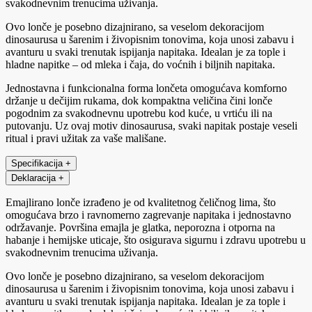
svakodnevnim trenucima uživanja.
Ovo lonče je posebno dizajnirano, sa veselom dekoracijom
dinosaurusa u šarenim i živopisnim tonovima, koja unosi zabavu i
avanturu u svaki trenutak ispijanja napitaka. Idealan je za tople i
hladne napitke – od mleka i čaja, do voćnih i biljnih napitaka.
Jednostavna i funkcionalna forma lončeta omogućava komforno
držanje u dečijim rukama, dok kompaktna veličina čini lonče
pogodnim za svakodnevnu upotrebu kod kuće, u vrtiću ili na
putovanju. Uz ovaj motiv dinosaurusa, svaki napitak postaje veseli
ritual i pravi užitak za vaše mališane.
Specifikacija
+
Deklaracija
+
Emajlirano lonče izrađeno je od kvalitetnog čeličnog lima, što
omogućava brzo i ravnomerno zagrevanje napitaka i jednostavno
održavanje. Površina emajla je glatka, neporozna i otporna na
habanje i hemijske uticaje, što osigurava sigurnu i zdravu upotrebu u
svakodnevnim trenucima uživanja.
Ovo lonče je posebno dizajnirano, sa veselom dekoracijom
dinosaurusa u šarenim i živopisnim tonovima, koja unosi zabavu i
avanturu u svaki trenutak ispijanja napitaka. Idealan je za tople i