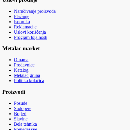
Naručivanje proizvoda
Plaćanje
Isporuka
Reklamacije
Uslovi korišćenja
Program lojalnosti
Metalac market
O nama
Prodavnice
Katalog
Metalac grupa
Politika kolačića
Proizvodi
Posuđe
Sudopere
Bojleri
Slavine
Bela tehnika
Pogledaj sve