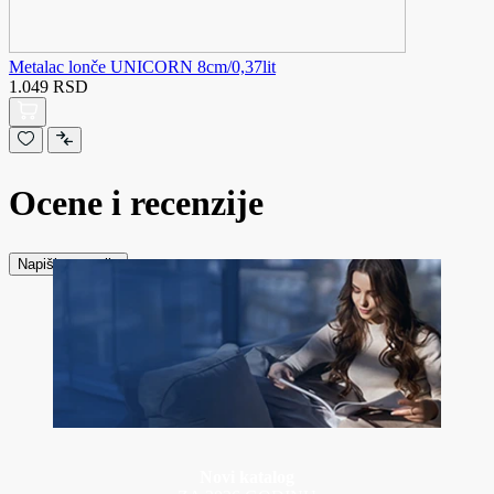
Metalac lonče UNICORN 8cm/0,37lit
1.049 RSD
Ocene i recenzije
Napiši recenziju
Novi katalog