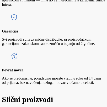
uplatnicom/virmanom — ili na do 12 mesečnih rata karticama Banca
Intesa.
Garancija
Svi proizvodi su iz zvanične distribucije, sa proizvođačkom
garancijom i zakonskom saobraznošću u trajanju od 2 godine.
Povrat novca
Ako se predomislite, porudžbinu možete vratiti u roku od 14 dana
od prijema, bez navođenja razloga - novac vraćamo u celosti.
Slični proizvodi