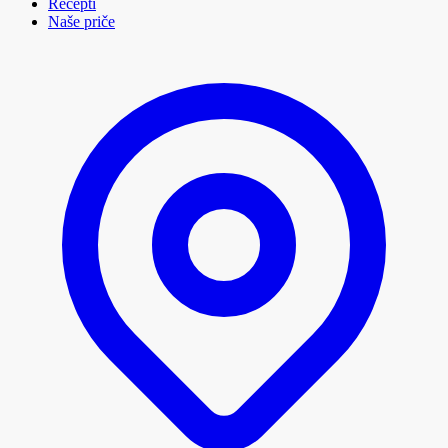
Recepti
Naše priče