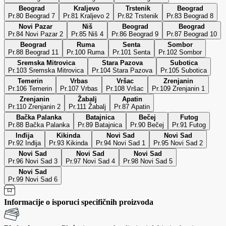
Beograd
Kraljevo
Trstenik
Beograd
Pr.80 Beograd 7
Pr.81 Kraljevo 2
Pr.82 Trstenik
Pr.83 Beograd 8
Novi Pazar
Niš
Beograd
Beograd
Pr.84 Novi Pazar 2
Pr.85 Niš 4
Pr.86 Beograd 9
Pr.87 Beograd 10
Beograd
Ruma
Senta
Sombor
Pr.88 Beograd 11
Pr.100 Ruma
Pr.101 Senta
Pr.102 Sombor
Sremska Mitrovica
Stara Pazova
Subotica
Pr.103 Sremska Mitrovica
Pr.104 Stara Pazova
Pr.105 Subotica
Temerin
Vrbas
Vršac
Zrenjanin
Pr.106 Temerin
Pr.107 Vrbas
Pr.108 Vršac
Pr.109 Zrenjanin 1
Zrenjanin
Žabalj
Apatin
Pr.110 Zrenjanin 2
Pr.111 Žabalj
Pr.87 Apatin
Bačka Palanka
Batajnica
Bečej
Futog
Pr.88 Bačka Palanka
Pr.89 Batajnica
Pr.90 Bečej
Pr.91 Futog
Inđija
Kikinda
Novi Sad
Novi Sad
Pr.92 Inđija
Pr.93 Kikinda
Pr.94 Novi Sad 1
Pr.95 Novi Sad 2
Novi Sad
Novi Sad
Novi Sad
Pr.96 Novi Sad 3
Pr.97 Novi Sad 4
Pr.98 Novi Sad 5
Novi Sad
Pr.99 Novi Sad 6
Informacije o isporuci specifičnih proizvoda