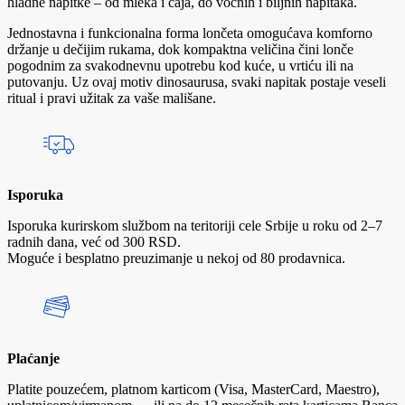
hladne napitke – od mleka i čaja, do voćnih i biljnih napitaka.
Jednostavna i funkcionalna forma lončeta omogućava komforno
držanje u dečijim rukama, dok kompaktna veličina čini lonče
pogodnim za svakodnevnu upotrebu kod kuće, u vrtiću ili na
putovanju. Uz ovaj motiv dinosaurusa, svaki napitak postaje veseli
ritual i pravi užitak za vaše mališane.
Isporuka
Isporuka kurirskom službom na teritoriji cele Srbije u roku od 2–7
radnih dana, već od 300 RSD.
Moguće i besplatno preuzimanje u nekoj od 80 prodavnica.
Plaćanje
Platite pouzećem, platnom karticom (Visa, MasterCard, Maestro),