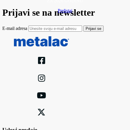
ZA 2026 GODINU
Prijavi se na newsletter
Prelistaj
E-mail adresa
Prijavi se
Uslovi prodaje