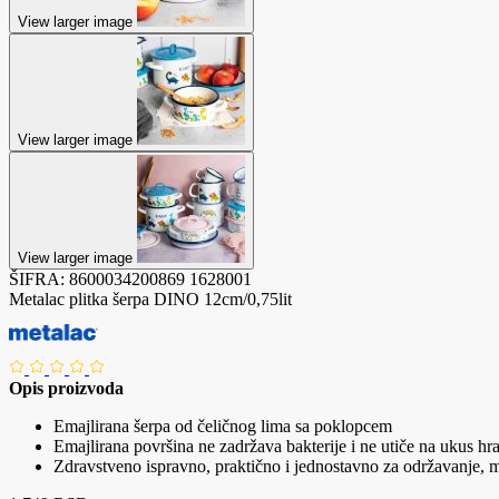
View larger image
View larger image
View larger image
ŠIFRA:
8600034200869
1628001
Metalac plitka šerpa DINO 12cm/0,75lit
Opis proizvoda
Emajlirana šerpa od čeličnog lima sa poklopcem
Emajlirana površina ne zadržava bakterije i ne utiče na ukus hr
Zdravstveno ispravno, praktično i jednostavno za održavanje, 