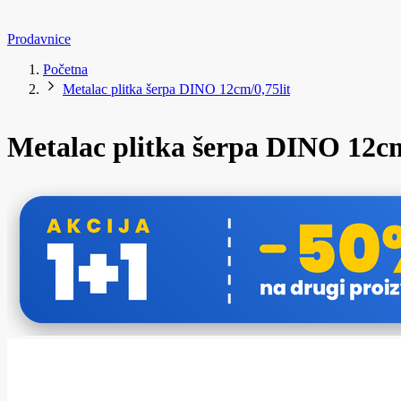
Prodavnice
Početna
Metalac plitka šerpa DINO 12cm/0,75lit
Metalac plitka šerpa DINO 12cm