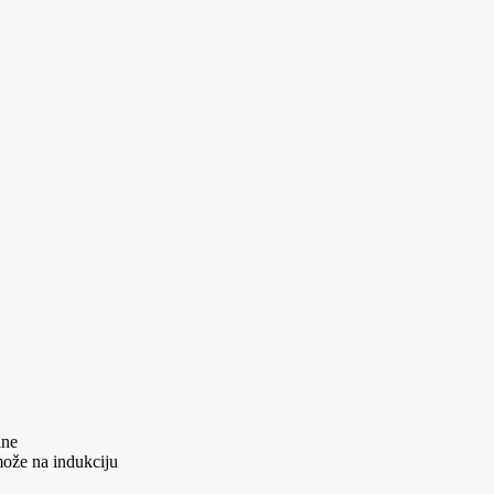
ane
može na indukciju