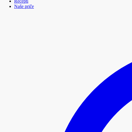
Recepti
Naše priče