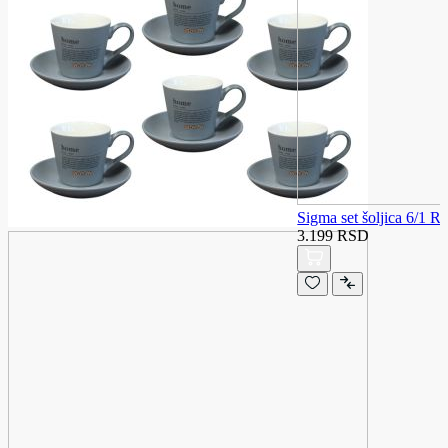
Sigma set šoljica 6/
3.199 RSD