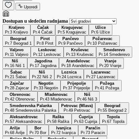
Uporedi
Dostupan u sledećim radnjama
Kraljevo
Čačak
Kragujevac
Užice
Pr.3 Kraljevo
Pr.4 Čačak
Pr.5 Kragujevac
Pr.6 Užice
Beograd
Pirot
Pančevo
Požarevac
Pr.7 Beograd 1
Pr.8 Pirot
Pr.9 Pančevo
Pr.10 Požarevac
Valjevo
Leskovac
Kruševac
Smederevo
Pr.11 Valjevo
Pr.12 Leskovac
Pr.13 Kruševac
Pr.14 Smederevo
Niš
Jagodina
Aranđelovac
Vranje
Pr.16 Niš 1
Pr.17 Jagodina
Pr.18 Arandelovac
Pr.20 Vranje
Šabac
Niš
Loznica
Lazarevac
Pr.21 Šabac
Pr.22 Niš 2
Pr.24 Loznica
Pr.27 Lazarevac
Zaječar
Negotin
Prijepolje
Požega
Pr.28 Zajecar
Pr.33 Negotin
Pr.37 Prijepolje
Pr.41 Požega
Obrenovac
Mladenovac
Niš
Pr.42 Obrenovac
Pr.43 Mladenovac
Pr.46 Niš 3
Smederevska Palanka
Petrovac (Mlava)
Beograd
Pr.48 Smederevska Palanka
Pr.49 Petrovac
Pr.55 Beograd 2
Aleksandrovac
Raška
Ćuprija
Topola
Pr.57 Aleksandrovac
Pr.58 Raška
Pr.63 Cuprija
Pr.67 Topola
Arilje
Bor
Ivanjica
Paraćin
Pr.68 Arilje
Pr.70 Bor
Pr.72 Ivanjica
Pr.73 Paracin