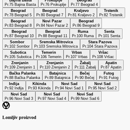
Bajina Bašta
Prokuplje
Beograd
Pr.75 Bajina Basta
Pr.76 Prokuplje
Pr.77 Beograd 4
Beograd
Beograd
Kraljevo
Trstenik
Pr.78 Beograd 5
Pr.80 Beograd 7
Pr.81 Kraljevo 2
Pr.82 Trstenik
Beograd
Novi Pazar
Beograd
Pr.83 Beograd 8
Pr.84 Novi Pazar 2
Pr.86 Beograd 9
Beograd
Beograd
Ruma
Senta
Pr.87 Beograd 10
Pr.88 Beograd 11
Pr.100 Ruma
Pr.101 Senta
Sombor
Sremska Mitrovica
Stara Pazova
Pr.102 Sombor
Pr.103 Sremska Mitrovica
Pr.104 Stara Pazova
Subotica
Temerin
Vrbas
Vršac
Pr.105 Subotica
Pr.106 Temerin
Pr.107 Vrbas
Pr.108 Vršac
Zrenjanin
Zrenjanin
Žabalj
Apatin
Pr.109 Zrenjanin 1
Pr.110 Zrenjanin 2
Pr.111 Žabalj
Pr.87 Apatin
Bačka Palanka
Batajnica
Bečej
Futog
Pr.88 Bačka Palanka
Pr.89 Batajnica
Pr.90 Bečej
Pr.91 Futog
Inđija
Kikinda
Novi Sad
Novi Sad
Pr.92 Inđija
Pr.93 Kikinda
Pr.94 Novi Sad 1
Pr.95 Novi Sad 2
Novi Sad
Novi Sad
Novi Sad
Pr.96 Novi Sad 3
Pr.97 Novi Sad 4
Pr.99 Novi Sad 6
Lomljiv proizvod