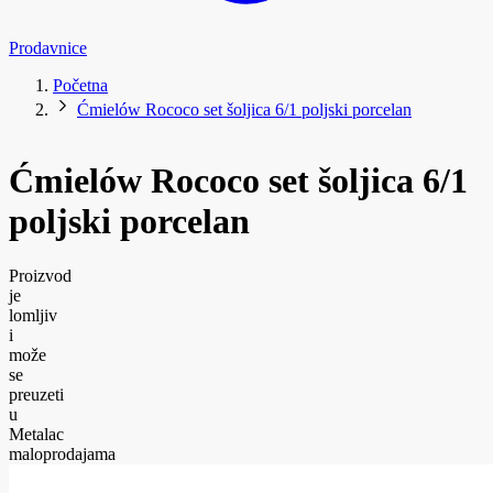
Prodavnice
Početna
Ćmielów Rococo set šoljica 6/1 poljski porcelan
Ćmielów Rococo set šoljica 6/1
poljski porcelan
Proizvod
je
lomljiv
i
može
se
preuzeti
u
Metalac
maloprodajama