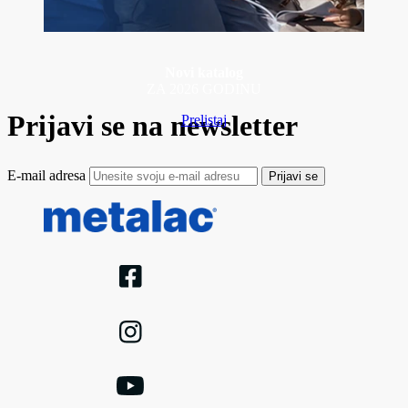
Novi katalog
ZA 2026 GODINU
Prijavi se na newsletter
Prelistaj
E-mail adresa
Prijavi se