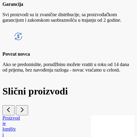
Garancija
Svi proizvodi su iz zvanične distribucije, sa proizvođačkom
garancijom i zakonskom saobraznošću u trajanju od 2 godine.
Povrat novca
Ako se predomislite, porudžbinu možete vratiti u roku od 14 dana
od prijema, bez navođenja razloga - novac vraćamo u celosti.
Slični proizvodi
Proizvod
je
lomljiv
i