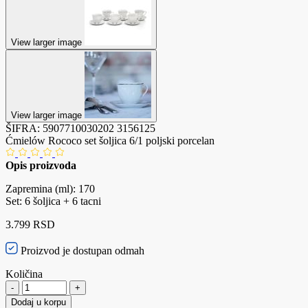
View larger image
View larger image
ŠIFRA:
5907710030202
3156125
Ćmielów Rococo set šoljica 6/1 poljski porcelan
Opis proizvoda
Zapremina (ml): 170
Set: 6 šoljica + 6 tacni
3.799 RSD
Proizvod je dostupan odmah
Količina
-
+
Dodaj u korpu