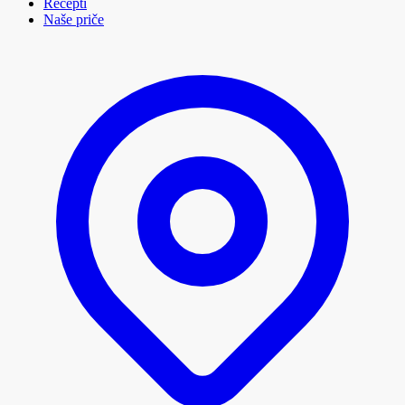
Recepti
Naše priče