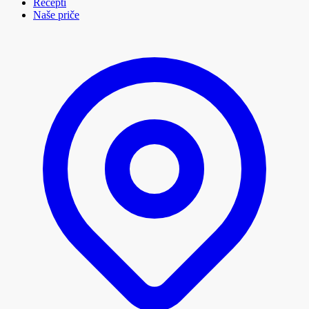
Recepti
Naše priče