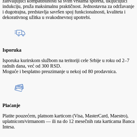
zahvaljujući kompatibilnosti sa svim vrstama šporeta, uključujući
indukciju, pruža maksimalnu praktičnost. Jednostavna za održavanje
i dugotrajna, predstavlja savršen spoj funkcionalnosti, kvaliteta i
dekorativnog užitka u svakodnevnoj upotrebi.
Isporuka
Isporuka kurirskom službom na teritoriji cele Srbije u roku od 2–7
radnih dana, već od 300 RSD.
Moguće i besplatno preuzimanje u nekoj od 80 prodavnica.
Plaćanje
Platite pouzećem, platnom karticom (Visa, MasterCard, Maestro),
uplatnicom/virmanom — ili na do 12 mesečnih rata karticama Banca
Intesa.