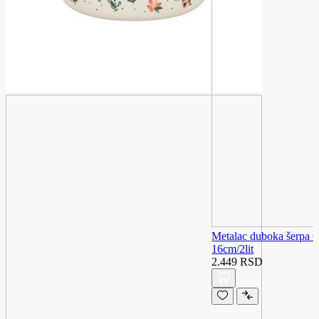
Metalac duboka šer
16cm/2lit
2.449 RSD