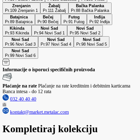
Zrenjanin
Žabalj
Bačka Palanka
Pr.109 Zrenjanin 1
Pr.111 Žabalj
Pr.88 Bačka Palanka
Batajnica
Bečej
Futog
Inđija
Pr.89 Batajnica
Pr.90 Bečej
Pr.91 Futog
Pr.92 Inđija
Kikinda
Novi Sad
Novi Sad
Pr.93 Kikinda
Pr.94 Novi Sad 1
Pr.95 Novi Sad 2
Novi Sad
Novi Sad
Novi Sad
Pr.96 Novi Sad 3
Pr.97 Novi Sad 4
Pr.98 Novi Sad 5
Novi Sad
Pr.99 Novi Sad 6
Informacije o isporuci specifičnih proizvoda
Plaćanje na rate
Plaćanje na rate kreditnim i debitnim karticama
Banca intesa - do 12 rata
032 40 40 40
ili
kontakt@market.metalac.com
Kompletiraj kolekciju