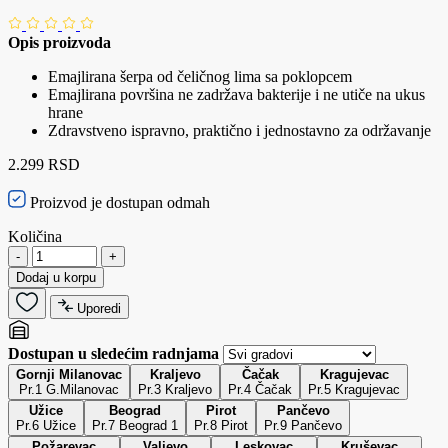
Opis proizvoda
Emajlirana šerpa od čeličnog lima sa poklopcem
Emajlirana površina ne zadržava bakterije i ne utiče na ukus
hrane
Zdravstveno ispravno, praktično i jednostavno za održavanje
2.299 RSD
Proizvod je dostupan odmah
Količina
-
+
Dodaj u korpu
Uporedi
Dostupan u sledećim radnjama
Gornji Milanovac
Kraljevo
Čačak
Kragujevac
Pr.1 G.Milanovac
Pr.3 Kraljevo
Pr.4 Čačak
Pr.5 Kragujevac
Užice
Beograd
Pirot
Pančevo
Pr.6 Užice
Pr.7 Beograd 1
Pr.8 Pirot
Pr.9 Pančevo
Požarevac
Valjevo
Leskovac
Kruševac