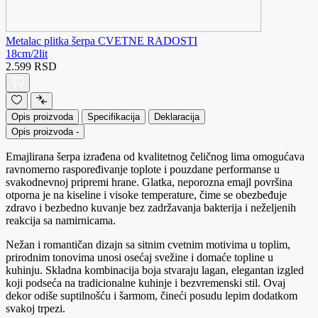
Metalac plitka šerpa CVETNE RADOSTI
18cm/2lit
2.599 RSD
Opis proizvoda
Specifikacija
Deklaracija
Opis proizvoda
-
Emajlirana šerpa izrađena od kvalitetnog čeličnog lima omogućava
ravnomerno raspoređivanje toplote i pouzdane performanse u
svakodnevnoj pripremi hrane. Glatka, neporozna emajl površina
otporna je na kiseline i visoke temperature, čime se obezbeđuje
zdravo i bezbedno kuvanje bez zadržavanja bakterija i neželjenih
reakcija sa namirnicama.
Nežan i romantičan dizajn sa sitnim cvetnim motivima u toplim,
prirodnim tonovima unosi osećaj svežine i domaće topline u
kuhinju. Skladna kombinacija boja stvaraju lagan, elegantan izgled
koji podseća na tradicionalne kuhinje i bezvremenski stil. Ovaj
dekor odiše suptilnošću i šarmom, čineći posudu lepim dodatkom
svakoj trpezi.