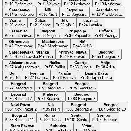
Pr.10 Požarevac
Pr.11 Valjevo
Pr.12 Leskovac
Pr.13 Kruševac
Smederevo
Niš
Jagodina
Aranđelovac
Pr.14 Smederevo
Pr.16 Niš 1
Pr.17 Jagodina
Pr.18 Arandelovac
Vranje
Šabac
Niš
Loznica
Pr.20 Vranje
Pr.21 Šabac
Pr.22 Niš 2
Pr.24 Loznica
Lazarevac
Negotin
Prijepolje
Požega
Pr.27 Lazarevac
Pr.33 Negotin
Pr.37 Prijepolje
Pr.41 Požega
Obrenovac
Mladenovac
Niš
Pr.42 Obrenovac
Pr.43 Mladenovac
Pr.46 Niš 3
Smederevska Palanka
Petrovac (Mlava)
Beograd
Pr.48 Smederevska Palanka
Pr.49 Petrovac
Pr.55 Beograd 2
Aleksandrovac
Raška
Ćuprija
Arilje
Pr.57 Aleksandrovac
Pr.58 Raška
Pr.63 Cuprija
Pr.68 Arilje
Bor
Ivanjica
Paraćin
Bajina Bašta
Pr.70 Bor
Pr.72 Ivanjica
Pr.73 Paracin
Pr.75 Bajina Basta
Beograd
Beograd
Beograd
Pr.77 Beograd 4
Pr.78 Beograd 5
Pr.79 Beograd 6
Beograd
Kraljevo
Beograd
Pr.80 Beograd 7
Pr.81 Kraljevo 2
Pr.83 Beograd 8
Novi Pazar
Niš
Beograd
Beograd
Pr.84 Novi Pazar 2
Pr.85 Niš 4
Pr.86 Beograd 9
Pr.87 Beograd 10
Beograd
Ruma
Senta
Sombor
Pr.88 Beograd 11
Pr.100 Ruma
Pr.101 Senta
Pr.102 Sombor
Stara Pazova
Subotica
Vršac
Pr.104 Stara Pazova
Pr.105 Subotica
Pr.108 Vršac