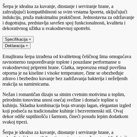
Šerpa je idealna za kuvanje, dinstanje i serviranje hrane, a
zahvaljujući kompatibilnosti sa svim vrstama šporeta, uključujući
indukciju, pruža maksimalnu praktičnost. Jednostavna za održavanje
i dugotrajna, predstavlja savršen spoj funkcionalnosti, kvaliteta i
dekorativnog užitka u svakodnevnoj upotrebi.
Specifikacija
+
Deklaracija
+
Emajlirana šerpa izrađena od kvalitetnog čeličnog lima omogućava
ravnomerno raspoređivanje toplote i pouzdane performanse u
svakodnevnoj pripremi hrane. Glatka, neporozna emajl površina
otporna je na kiseline i visoke temperature, čime se obezbeđuje
zdravo i bezbedno kuvanje bez zadržavanja bakterija i neželjenih
reakcija sa namirnicama.
Nežan i romantičan dizajn sa sitnim cvetnim motivima u toplim,
prirodnim tonovima unosi osećaj svežine i domaće topline u
kuhinju. Skladna kombinacija boja stvaraju lagan, elegantan izgled
koji podseća na tradicionalne kuhinje i bezvremenski stil. Ovaj
dekor odiše suptilnošću i šarmom, čineći posudu lepim dodatkom
svakoj trpezi.
Šerpa je idealna za kuvanje, dinstanje i serviranje hrane, a