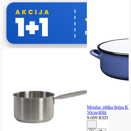
Metalac plitka šerp
50cm/40lit
9.699 RSD