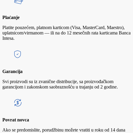
Plaćanje
Platite pouzećem, platnom karticom (Visa, MasterCard, Maestro),
uplatnicom/virmanom — ili na do 12 mesečnih rata karticama Banca
Intesa.
Garancija
Svi proizvodi su iz zvanične distribucije, sa proizvođačkom
garancijom i zakonskom saobraznošću u trajanju od 2 godine.
Povrat novca
Ako se predomislite, porudžbinu možete vratiti u roku od 14 dana