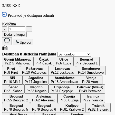
3.199 RSD
Proizvod je dostupan odmah
Količina
-
+
Dodaj u korpu
Uporedi
Dostupan u sledećim radnjama
Gornji Milanovac
Čačak
Užice
Beograd
Pr.2 G.Milanovac
Pr.4 Čačak
Pr.6 Užice
Pr.7 Beograd 1
Pirot
Požarevac
Leskovac
Smederevo
Pr.8 Pirot
Pr.10 Požarevac
Pr.12 Leskovac
Pr.14 Smederevo
Niš
Jagodina
Aranđelovac
Vranje
Pr.16 Niš 1
Pr.17 Jagodina
Pr.18 Arandelovac
Pr.20 Vranje
Šabac
Negotin
Prijepolje
Petrovac (Mlava)
Pr.21 Šabac
Pr.33 Negotin
Pr.37 Prijepolje
Pr.49 Petrovac
Beograd
Aleksinac
Ćuprija
Ivanjica
Pr.55 Beograd 2
Pr.62 Aleksinac
Pr.63 Cuprija
Pr.72 Ivanjica
Beograd
Beograd
Kraljevo
Trstenik
Pr.78 Beograd 5
Pr.79 Beograd 6
Pr.81 Kraljevo 2
Pr.82 Trstenik
Novi Pazar
Beograd
Sombor