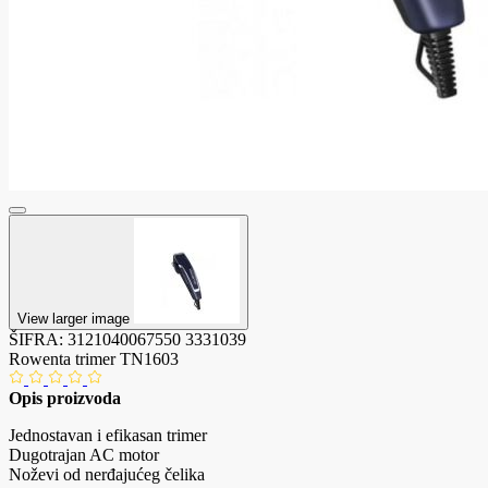
View larger image
ŠIFRA:
3121040067550
3331039
Rowenta trimer TN1603
Opis proizvoda
Jednostavan i efikasan trimer
Dugotrajan AC motor
Noževi od nerđajućeg čelika