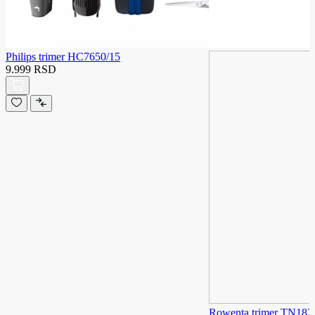
Philips trimer HC7650/15
9.999 RSD
Rowenta trimer TN182