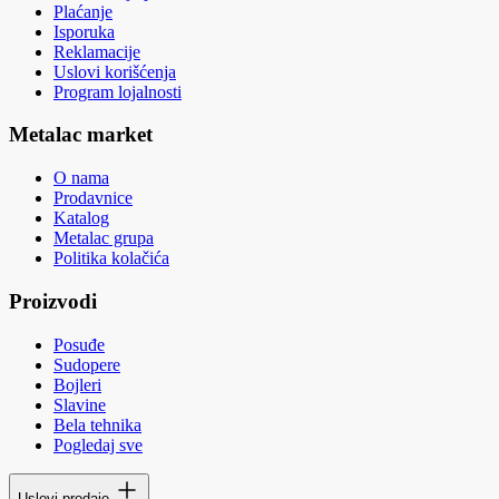
Plaćanje
Isporuka
Reklamacije
Uslovi korišćenja
Program lojalnosti
Metalac market
O nama
Prodavnice
Katalog
Metalac grupa
Politika kolačića
Proizvodi
Posuđe
Sudopere
Bojleri
Slavine
Bela tehnika
Pogledaj sve
Uslovi prodaje