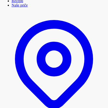
Recepti
Naše priče