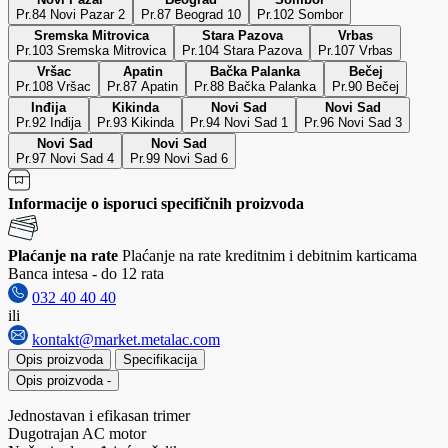
Pr.84 Novi Pazar 2
Pr.87 Beograd 10
Pr.102 Sombor
Sremska Mitrovica
Stara Pazova
Vrbas
Pr.103 Sremska Mitrovica
Pr.104 Stara Pazova
Pr.107 Vrbas
Vršac
Apatin
Bačka Palanka
Bečej
Pr.108 Vršac
Pr.87 Apatin
Pr.88 Bačka Palanka
Pr.90 Bečej
Inđija
Kikinda
Novi Sad
Novi Sad
Pr.92 Inđija
Pr.93 Kikinda
Pr.94 Novi Sad 1
Pr.96 Novi Sad 3
Novi Sad
Novi Sad
Pr.97 Novi Sad 4
Pr.99 Novi Sad 6
Informacije o isporuci specifičnih proizvoda
Plaćanje na rate
Plaćanje na rate kreditnim i debitnim karticama
Banca intesa - do 12 rata
032 40 40 40
ili
kontakt@market.metalac.com
Opis proizvoda
Specifikacija
Opis proizvoda
-
Jednostavan i efikasan trimer
Dugotrajan AC motor