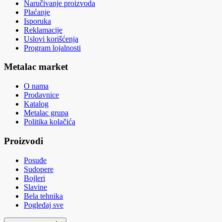
Naručivanje proizvoda
Plaćanje
Isporuka
Reklamacije
Uslovi korišćenja
Program lojalnosti
Metalac market
O nama
Prodavnice
Katalog
Metalac grupa
Politika kolačića
Proizvodi
Posuđe
Sudopere
Bojleri
Slavine
Bela tehnika
Pogledaj sve