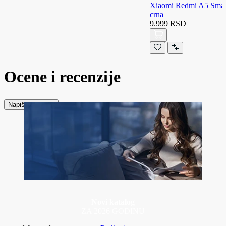
Xiaomi Redmi A5 Sma
crna
9.999 RSD
Ocene i recenzije
Napiši recenziju
Novi katalog
ZA 2026 GODINU