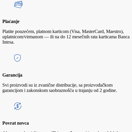
Plaćanje
Platite pouzećem, platnom karticom (Visa, MasterCard, Maestro),
uplatnicom/virmanom — ili na do 12 mesečnih rata karticama Banca
Intesa.
Garancija
Svi proizvodi su iz zvanične distribucije, sa proizvođačkom
garancijom i zakonskom saobraznošću u trajanju od 2 godine.
Povrat novca