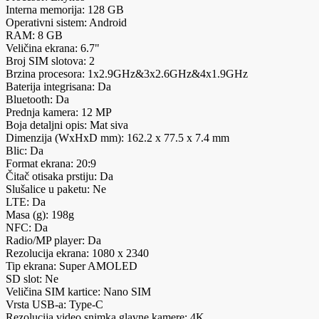
Interna memorija: 128 GB
Operativni sistem: Android
RAM: 8 GB
Veličina ekrana: 6.7"
Broj SIM slotova: 2
Brzina procesora: 1x2.9GHz&3x2.6GHz&4x1.9GHz
Baterija integrisana: Da
Bluetooth: Da
Prednja kamera: 12 MP
Boja detaljni opis: Mat siva
Dimenzija (WxHxD mm): 162.2 x 77.5 x 7.4 mm
Blic: Da
Format ekrana: 20:9
Čitač otisaka prstiju: Da
Slušalice u paketu: Ne
LTE: Da
Masa (g): 198g
NFC: Da
Radio/MP player: Da
Rezolucija ekrana: 1080 x 2340
Tip ekrana: Super AMOLED
SD slot: Ne
Veličina SIM kartice: Nano SIM
Vrsta USB-a: Type-C
Rezolucija video snimka glavne kamere: 4K