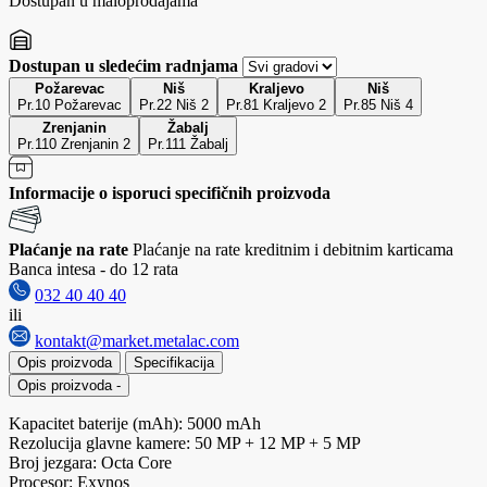
Dostupan u maloprodajama
Dostupan u sledećim radnjama
Požarevac
Niš
Kraljevo
Niš
Pr.10 Požarevac
Pr.22 Niš 2
Pr.81 Kraljevo 2
Pr.85 Niš 4
Zrenjanin
Žabalj
Pr.110 Zrenjanin 2
Pr.111 Žabalj
Informacije o isporuci specifičnih proizvoda
Plaćanje na rate
Plaćanje na rate kreditnim i debitnim karticama
Banca intesa - do 12 rata
032 40 40 40
ili
kontakt@market.metalac.com
Opis proizvoda
Specifikacija
Opis proizvoda
-
Kapacitet baterije (mAh): 5000 mAh
Rezolucija glavne kamere: 50 MP + 12 MP + 5 MP
Broj jezgara: Octa Core
Procesor: Exynos