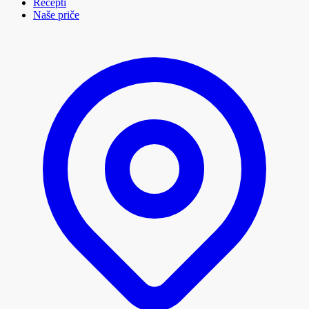
Recepti
Naše priče