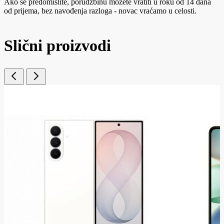
Ako se predomislite, porudžbinu možete vratiti u roku od 14 dana
od prijema, bez navođenja razloga - novac vraćamo u celosti.
Slični proizvodi