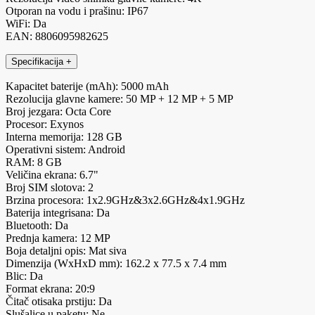
Otporan na vodu i prašinu: IP67
WiFi: Da
EAN: 8806095982625
Specifikacija
+
Kapacitet baterije (mAh): 5000 mAh
Rezolucija glavne kamere: 50 MP + 12 MP + 5 MP
Broj jezgara: Octa Core
Procesor: Exynos
Interna memorija: 128 GB
Operativni sistem: Android
RAM: 8 GB
Veličina ekrana: 6.7"
Broj SIM slotova: 2
Brzina procesora: 1x2.9GHz&3x2.6GHz&4x1.9GHz
Baterija integrisana: Da
Bluetooth: Da
Prednja kamera: 12 MP
Boja detaljni opis: Mat siva
Dimenzija (WxHxD mm): 162.2 x 77.5 x 7.4 mm
Blic: Da
Format ekrana: 20:9
Čitač otisaka prstiju: Da
Slušalice u paketu: Ne