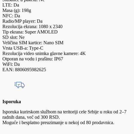
LTE: Da
Masa (g): 198g
NFC: Da
Radio/MP player: Da
Rezolucija ekrana: 1080 x 2340
Tip ekrana: Super AMOLED
SD slot: Ne
Veličina SIM kartice: Nano SIM
Vrsta USB-a: Type-C
Rezolucija video snimka glavne kamere: 4K
Otporan na vodu i prašinu: IP67
WiFi: Da
EAN: 8806095982625
Isporuka
Isporuka kurirskom službom na teritoriji cele Srbije u roku od 2–7
radnih dana, već od 300 RSD.
Moguće i besplatno preuzimanje u nekoj od 80 prodavnica.