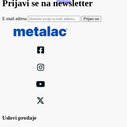
Prijavi se na newsletter
Prelistaj
E-mail adresa
Prijavi se
Uslovi prodaje