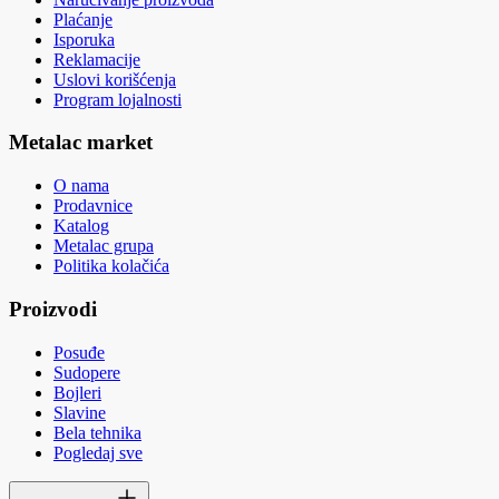
Plaćanje
Isporuka
Reklamacije
Uslovi korišćenja
Program lojalnosti
Metalac market
O nama
Prodavnice
Katalog
Metalac grupa
Politika kolačića
Proizvodi
Posuđe
Sudopere
Bojleri
Slavine
Bela tehnika
Pogledaj sve