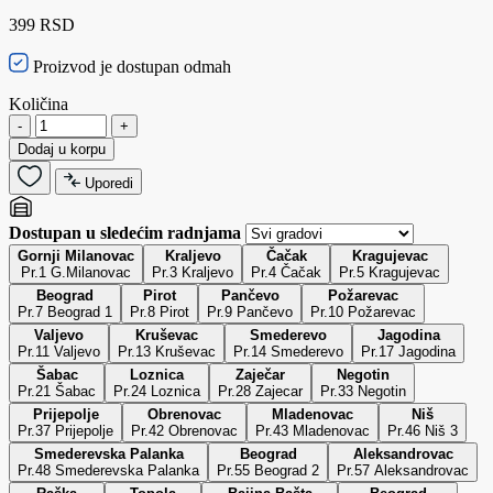
399 RSD
Proizvod je dostupan odmah
Količina
-
+
Dodaj u korpu
Uporedi
Dostupan u sledećim radnjama
Gornji Milanovac
Kraljevo
Čačak
Kragujevac
Pr.1 G.Milanovac
Pr.3 Kraljevo
Pr.4 Čačak
Pr.5 Kragujevac
Beograd
Pirot
Pančevo
Požarevac
Pr.7 Beograd 1
Pr.8 Pirot
Pr.9 Pančevo
Pr.10 Požarevac
Valjevo
Kruševac
Smederevo
Jagodina
Pr.11 Valjevo
Pr.13 Kruševac
Pr.14 Smederevo
Pr.17 Jagodina
Šabac
Loznica
Zaječar
Negotin
Pr.21 Šabac
Pr.24 Loznica
Pr.28 Zajecar
Pr.33 Negotin
Prijepolje
Obrenovac
Mladenovac
Niš
Pr.37 Prijepolje
Pr.42 Obrenovac
Pr.43 Mladenovac
Pr.46 Niš 3
Smederevska Palanka
Beograd
Aleksandrovac
Pr.48 Smederevska Palanka
Pr.55 Beograd 2
Pr.57 Aleksandrovac