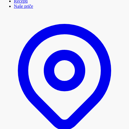
Recepti
Naše priče