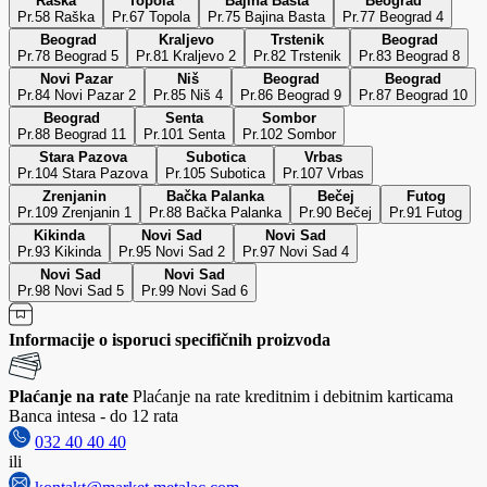
Raška
Topola
Bajina Bašta
Beograd
Pr.58 Raška
Pr.67 Topola
Pr.75 Bajina Basta
Pr.77 Beograd 4
Beograd
Kraljevo
Trstenik
Beograd
Pr.78 Beograd 5
Pr.81 Kraljevo 2
Pr.82 Trstenik
Pr.83 Beograd 8
Novi Pazar
Niš
Beograd
Beograd
Pr.84 Novi Pazar 2
Pr.85 Niš 4
Pr.86 Beograd 9
Pr.87 Beograd 10
Beograd
Senta
Sombor
Pr.88 Beograd 11
Pr.101 Senta
Pr.102 Sombor
Stara Pazova
Subotica
Vrbas
Pr.104 Stara Pazova
Pr.105 Subotica
Pr.107 Vrbas
Zrenjanin
Bačka Palanka
Bečej
Futog
Pr.109 Zrenjanin 1
Pr.88 Bačka Palanka
Pr.90 Bečej
Pr.91 Futog
Kikinda
Novi Sad
Novi Sad
Pr.93 Kikinda
Pr.95 Novi Sad 2
Pr.97 Novi Sad 4
Novi Sad
Novi Sad
Pr.98 Novi Sad 5
Pr.99 Novi Sad 6
Informacije o isporuci specifičnih proizvoda
Plaćanje na rate
Plaćanje na rate kreditnim i debitnim karticama
Banca intesa - do 12 rata
032 40 40 40
ili