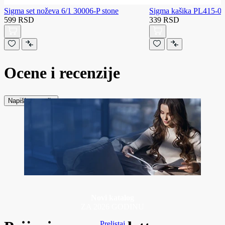
Sigma set noževa 6/1 30006-P stone
Sigma kašika PL415-0
599 RSD
339 RSD
Ocene i recenzije
Napiši recenziju
Novi katalog
ZA 2026 GODINU
Prelistaj