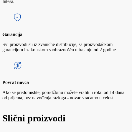
Intesa.
Garancija
Svi proizvodi su iz zvanične distribucije, sa proizvođačkom
garancijom i zakonskom saobraznošću u trajanju od 2 godine.
Povrat novca
Ako se predomislite, porudžbinu možete vratiti u roku od 14 dana
od prijema, bez navođenja razloga - novac vraćamo u celosti.
Slični proizvodi