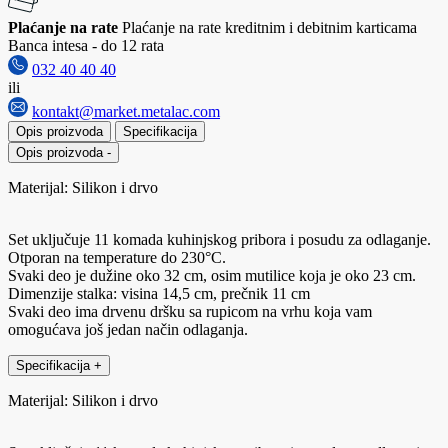
Plaćanje na rate
Plaćanje na rate kreditnim i debitnim karticama
Banca intesa - do 12 rata
032 40 40 40
ili
kontakt@market.metalac.com
Opis proizvoda
Specifikacija
Opis proizvoda
-
Materijal: Silikon i drvo
Set uključuje 11 komada kuhinjskog pribora i posudu za odlaganje.
Otporan na temperature do 230°C.
Svaki deo je dužine oko 32 cm, osim mutilice koja je oko 23 cm.
Dimenzije stalka: visina 14,5 cm, prečnik 11 cm
Svaki deo ima drvenu dršku sa rupicom na vrhu koja vam
omogućava još jedan način odlaganja.
Specifikacija
+
Materijal: Silikon i drvo