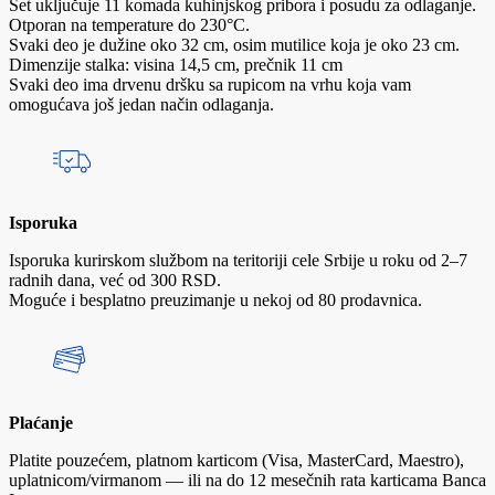
Set uključuje 11 komada kuhinjskog pribora i posudu za odlaganje.
Otporan na temperature do 230°C.
Svaki deo je dužine oko 32 cm, osim mutilice koja je oko 23 cm.
Dimenzije stalka: visina 14,5 cm, prečnik 11 cm
Svaki deo ima drvenu dršku sa rupicom na vrhu koja vam
omogućava još jedan način odlaganja.
Isporuka
Isporuka kurirskom službom na teritoriji cele Srbije u roku od 2–7
radnih dana, već od 300 RSD.
Moguće i besplatno preuzimanje u nekoj od 80 prodavnica.
Plaćanje
Platite pouzećem, platnom karticom (Visa, MasterCard, Maestro),
uplatnicom/virmanom — ili na do 12 mesečnih rata karticama Banca