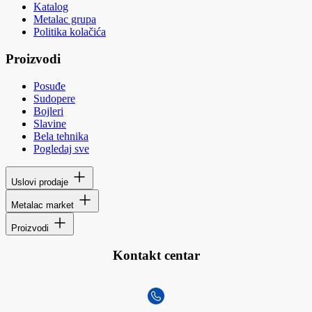
Katalog
Metalac grupa
Politika kolačića
Proizvodi
Posuđe
Sudopere
Bojleri
Slavine
Bela tehnika
Pogledaj sve
Uslovi prodaje
Metalac market
Proizvodi
Kontakt centar