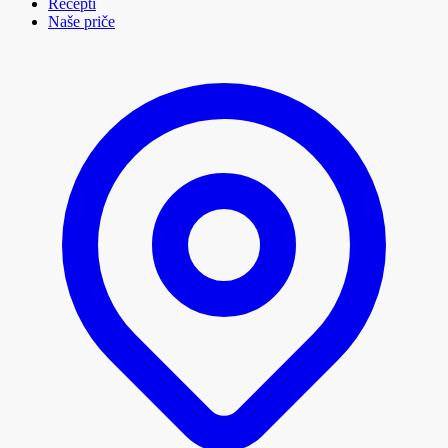
Recepti
Naše priče