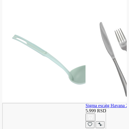
Sigma escajg Havana 2
5.999 RSD