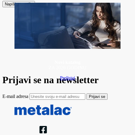
Napiši recenziju
Novi katalog
ZA 2026 GODINU
Prijavi se na newsletter
Prelistaj
E-mail adresa
Prijavi se