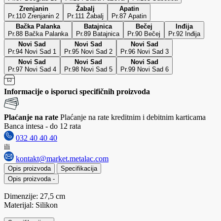
Zrenjanin
Žabalj
Apatin
Pr.110 Zrenjanin 2
Pr.111 Žabalj
Pr.87 Apatin
Bačka Palanka
Batajnica
Bečej
Inđija
Pr.88 Bačka Palanka
Pr.89 Batajnica
Pr.90 Bečej
Pr.92 Inđija
Novi Sad
Novi Sad
Novi Sad
Pr.94 Novi Sad 1
Pr.95 Novi Sad 2
Pr.96 Novi Sad 3
Novi Sad
Novi Sad
Novi Sad
Pr.97 Novi Sad 4
Pr.98 Novi Sad 5
Pr.99 Novi Sad 6
Informacije o isporuci specifičnih proizvoda
Plaćanje na rate
Plaćanje na rate kreditnim i debitnim karticama
Banca intesa - do 12 rata
032 40 40 40
ili
kontakt@market.metalac.com
Opis proizvoda
Specifikacija
Opis proizvoda
-
Dimenzije: 27,5 cm
Materijal: Silikon