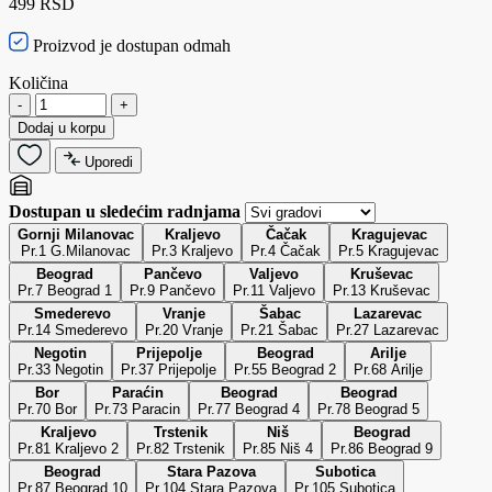
499 RSD
Proizvod je dostupan odmah
Količina
-
+
Dodaj u korpu
Uporedi
Dostupan u sledećim radnjama
Gornji Milanovac
Kraljevo
Čačak
Kragujevac
Pr.1 G.Milanovac
Pr.3 Kraljevo
Pr.4 Čačak
Pr.5 Kragujevac
Beograd
Pančevo
Valjevo
Kruševac
Pr.7 Beograd 1
Pr.9 Pančevo
Pr.11 Valjevo
Pr.13 Kruševac
Smederevo
Vranje
Šabac
Lazarevac
Pr.14 Smederevo
Pr.20 Vranje
Pr.21 Šabac
Pr.27 Lazarevac
Negotin
Prijepolje
Beograd
Arilje
Pr.33 Negotin
Pr.37 Prijepolje
Pr.55 Beograd 2
Pr.68 Arilje
Bor
Paraćin
Beograd
Beograd
Pr.70 Bor
Pr.73 Paracin
Pr.77 Beograd 4
Pr.78 Beograd 5
Kraljevo
Trstenik
Niš
Beograd
Pr.81 Kraljevo 2
Pr.82 Trstenik
Pr.85 Niš 4
Pr.86 Beograd 9
Beograd
Stara Pazova
Subotica
Pr.87 Beograd 10
Pr.104 Stara Pazova
Pr.105 Subotica