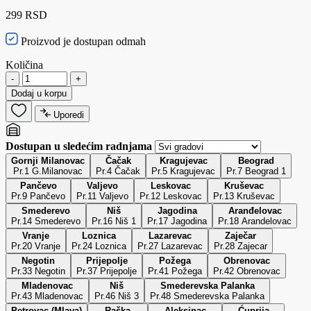
299 RSD
Proizvod je dostupan odmah
Količina
-
+
Dodaj u korpu
Uporedi
Dostupan u sledećim radnjama
Gornji Milanovac
Čačak
Kragujevac
Beograd
Pr.1 G.Milanovac
Pr.4 Čačak
Pr.5 Kragujevac
Pr.7 Beograd 1
Pančevo
Valjevo
Leskovac
Kruševac
Pr.9 Pančevo
Pr.11 Valjevo
Pr.12 Leskovac
Pr.13 Kruševac
Smederevo
Niš
Jagodina
Aranđelovac
Pr.14 Smederevo
Pr.16 Niš 1
Pr.17 Jagodina
Pr.18 Arandelovac
Vranje
Loznica
Lazarevac
Zaječar
Pr.20 Vranje
Pr.24 Loznica
Pr.27 Lazarevac
Pr.28 Zajecar
Negotin
Prijepolje
Požega
Obrenovac
Pr.33 Negotin
Pr.37 Prijepolje
Pr.41 Požega
Pr.42 Obrenovac
Mladenovac
Niš
Smederevska Palanka
Pr.43 Mladenovac
Pr.46 Niš 3
Pr.48 Smederevska Palanka
Petrovac (Mlava)
Raška
Aleksinac
Ćuprija