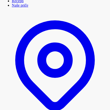
Recepti
Naše priče