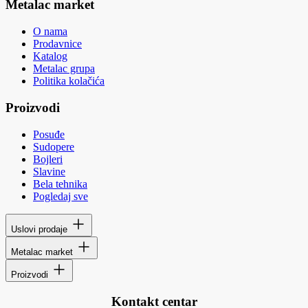
Metalac market
O nama
Prodavnice
Katalog
Metalac grupa
Politika kolačića
Proizvodi
Posuđe
Sudopere
Bojleri
Slavine
Bela tehnika
Pogledaj sve
Uslovi prodaje
Metalac market
Proizvodi
Kontakt centar