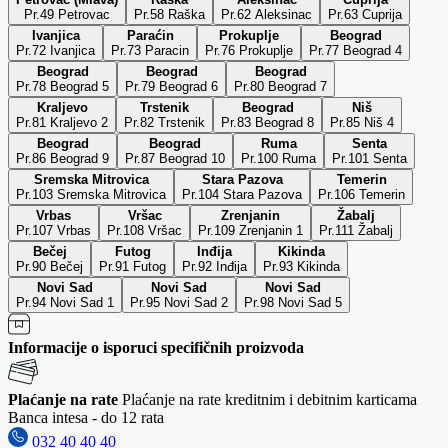
Pr.49 Petrovac
Pr.58 Raška
Pr.62 Aleksinac
Pr.63 Cuprija
Ivanjica
Paraćin
Prokuplje
Beograd
Pr.72 Ivanjica
Pr.73 Paracin
Pr.76 Prokuplje
Pr.77 Beograd 4
Beograd
Beograd
Beograd
Pr.78 Beograd 5
Pr.79 Beograd 6
Pr.80 Beograd 7
Kraljevo
Trstenik
Beograd
Niš
Pr.81 Kraljevo 2
Pr.82 Trstenik
Pr.83 Beograd 8
Pr.85 Niš 4
Beograd
Beograd
Ruma
Senta
Pr.86 Beograd 9
Pr.87 Beograd 10
Pr.100 Ruma
Pr.101 Senta
Sremska Mitrovica
Stara Pazova
Temerin
Pr.103 Sremska Mitrovica
Pr.104 Stara Pazova
Pr.106 Temerin
Vrbas
Vršac
Zrenjanin
Žabalj
Pr.107 Vrbas
Pr.108 Vršac
Pr.109 Zrenjanin 1
Pr.111 Žabalj
Bečej
Futog
Inđija
Kikinda
Pr.90 Bečej
Pr.91 Futog
Pr.92 Inđija
Pr.93 Kikinda
Novi Sad
Novi Sad
Novi Sad
Pr.94 Novi Sad 1
Pr.95 Novi Sad 2
Pr.98 Novi Sad 5
Informacije o isporuci specifičnih proizvoda
Plaćanje na rate
Plaćanje na rate kreditnim i debitnim karticama
Banca intesa - do 12 rata
032 40 40 40