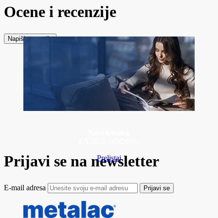
Ocene i recenzije
Napiši recenziju
Novi katalog
ZA 2026 GODINU
Prijavi se na newsletter
Prelistaj
E-mail adresa
Prijavi se