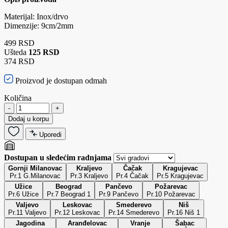
Materijal: Inox/drvo
Dimenzije: 9cm/2mm
499 RSD
Ušteda
125 RSD
374 RSD
Proizvod je dostupan odmah
Količina
-
+
Dodaj u korpu
Uporedi
Dostupan u sledećim radnjama
Gornji Milanovac
Kraljevo
Čačak
Kragujevac
Pr.1 G.Milanovac
Pr.3 Kraljevo
Pr.4 Čačak
Pr.5 Kragujevac
Užice
Beograd
Pančevo
Požarevac
Pr.6 Užice
Pr.7 Beograd 1
Pr.9 Pančevo
Pr.10 Požarevac
Valjevo
Leskovac
Smederevo
Niš
Pr.11 Valjevo
Pr.12 Leskovac
Pr.14 Smederevo
Pr.16 Niš 1
Jagodina
Aranđelovac
Vranje
Šabac