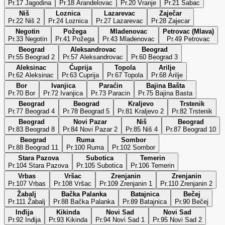
Pr.17 Jagodina
Pr.18 Arandelovac
Pr.20 Vranje
Pr.21 Šabac
Niš
Loznica
Lazarevac
Zaječar
Pr.22 Niš 2
Pr.24 Loznica
Pr.27 Lazarevac
Pr.28 Zajecar
Negotin
Požega
Mladenovac
Petrovac (Mlava)
Pr.33 Negotin
Pr.41 Požega
Pr.43 Mladenovac
Pr.49 Petrovac
Beograd
Aleksandrovac
Beograd
Pr.55 Beograd 2
Pr.57 Aleksandrovac
Pr.60 Beograd 3
Aleksinac
Ćuprija
Topola
Arilje
Pr.62 Aleksinac
Pr.63 Cuprija
Pr.67 Topola
Pr.68 Arilje
Bor
Ivanjica
Paraćin
Bajina Bašta
Pr.70 Bor
Pr.72 Ivanjica
Pr.73 Paracin
Pr.75 Bajina Basta
Beograd
Beograd
Kraljevo
Trstenik
Pr.77 Beograd 4
Pr.78 Beograd 5
Pr.81 Kraljevo 2
Pr.82 Trstenik
Beograd
Novi Pazar
Niš
Beograd
Pr.83 Beograd 8
Pr.84 Novi Pazar 2
Pr.85 Niš 4
Pr.87 Beograd 10
Beograd
Ruma
Sombor
Pr.88 Beograd 11
Pr.100 Ruma
Pr.102 Sombor
Stara Pazova
Subotica
Temerin
Pr.104 Stara Pazova
Pr.105 Subotica
Pr.106 Temerin
Vrbas
Vršac
Zrenjanin
Zrenjanin
Pr.107 Vrbas
Pr.108 Vršac
Pr.109 Zrenjanin 1
Pr.110 Zrenjanin 2
Žabalj
Bačka Palanka
Batajnica
Bečej
Pr.111 Žabalj
Pr.88 Bačka Palanka
Pr.89 Batajnica
Pr.90 Bečej
Inđija
Kikinda
Novi Sad
Novi Sad
Pr.92 Inđija
Pr.93 Kikinda
Pr.94 Novi Sad 1
Pr.95 Novi Sad 2