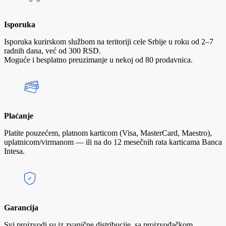
Isporuka
Isporuka kurirskom službom na teritoriji cele Srbije u roku od 2–7
radnih dana, već od 300 RSD.
Moguće i besplatno preuzimanje u nekoj od 80 prodavnica.
Plaćanje
Platite pouzećem, platnom karticom (Visa, MasterCard, Maestro),
uplatnicom/virmanom — ili na do 12 mesečnih rata karticama Banca
Intesa.
Garancija
Svi proizvodi su iz zvanične distribucije, sa proizvođačkom