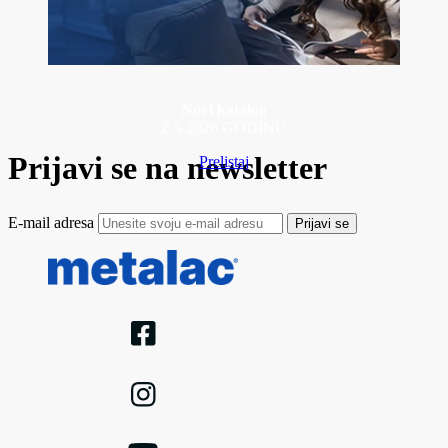
Novi katalog
ZA 2026 GODINU
Prijavi se na newsletter
Prelistaj
E-mail adresa
Prijavi se