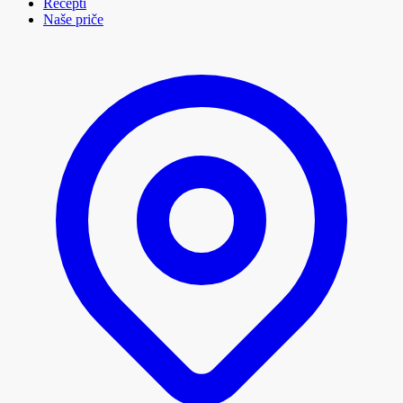
Recepti
Naše priče