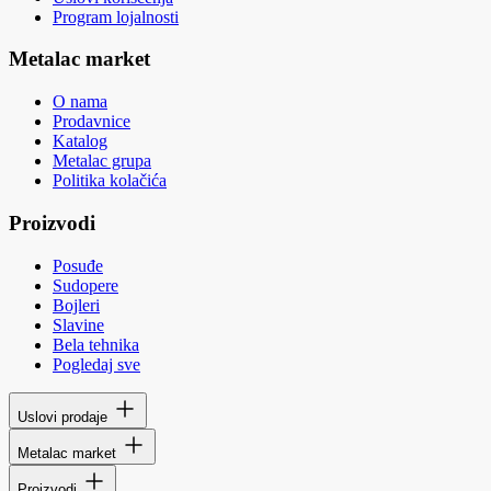
Program lojalnosti
Metalac market
O nama
Prodavnice
Katalog
Metalac grupa
Politika kolačića
Proizvodi
Posuđe
Sudopere
Bojleri
Slavine
Bela tehnika
Pogledaj sve
Uslovi prodaje
Metalac market
Proizvodi