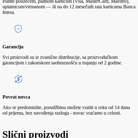
Platite pouzećem, platnom karticom (Visa, MasterCard, Maestro),
uplatnicom/virmanom — ili na do 12 mesečnih rata karticama Banca
Intesa.
Garancija
Svi proizvodi su iz zvanične distribucije, sa proizvođačkom
garancijom i zakonskom saobraznošću u trajanju od 2 godine.
Povrat novca
Ako se predomislite, porudžbinu možete vratiti u roku od 14 dana
od prijema, bez navođenja razloga - novac vraćamo u celosti.
Slični proizvodi