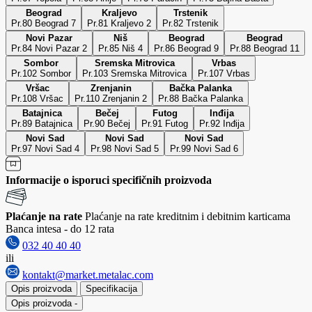
Beograd
Kraljevo
Trstenik
Pr.80 Beograd 7
Pr.81 Kraljevo 2
Pr.82 Trstenik
Novi Pazar
Niš
Beograd
Beograd
Pr.84 Novi Pazar 2
Pr.85 Niš 4
Pr.86 Beograd 9
Pr.88 Beograd 11
Sombor
Sremska Mitrovica
Vrbas
Pr.102 Sombor
Pr.103 Sremska Mitrovica
Pr.107 Vrbas
Vršac
Zrenjanin
Bačka Palanka
Pr.108 Vršac
Pr.110 Zrenjanin 2
Pr.88 Bačka Palanka
Batajnica
Bečej
Futog
Inđija
Pr.89 Batajnica
Pr.90 Bečej
Pr.91 Futog
Pr.92 Inđija
Novi Sad
Novi Sad
Novi Sad
Pr.97 Novi Sad 4
Pr.98 Novi Sad 5
Pr.99 Novi Sad 6
Informacije o isporuci specifičnih proizvoda
Plaćanje na rate
Plaćanje na rate kreditnim i debitnim karticama
Banca intesa - do 12 rata
032 40 40 40
ili
kontakt@market.metalac.com
Opis proizvoda
Specifikacija
Opis proizvoda
-