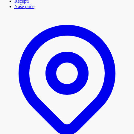
Recepti
Naše priče