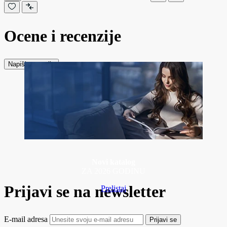
Ocene i recenzije
Napiši recenziju
Novi katalog
ZA 2026 GODINU
Prijavi se na newsletter
Prelistaj
E-mail adresa
Prijavi se