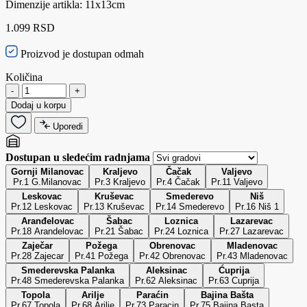
Dimenzije artikla: 11x13cm
1.099 RSD
Proizvod je dostupan odmah
Količina
-
+
Dodaj u korpu
Uporedi
Dostupan u sledećim radnjama
Gornji Milanovac
Kraljevo
Čačak
Valjevo
Pr.1 G.Milanovac
Pr.3 Kraljevo
Pr.4 Čačak
Pr.11 Valjevo
Leskovac
Kruševac
Smederevo
Niš
Pr.12 Leskovac
Pr.13 Kruševac
Pr.14 Smederevo
Pr.16 Niš 1
Aranđelovac
Šabac
Loznica
Lazarevac
Pr.18 Arandelovac
Pr.21 Šabac
Pr.24 Loznica
Pr.27 Lazarevac
Zaječar
Požega
Obrenovac
Mladenovac
Pr.28 Zajecar
Pr.41 Požega
Pr.42 Obrenovac
Pr.43 Mladenovac
Smederevska Palanka
Aleksinac
Ćuprija
Pr.48 Smederevska Palanka
Pr.62 Aleksinac
Pr.63 Cuprija
Topola
Arilje
Paraćin
Bajina Bašta
Pr.67 Topola
Pr.68 Arilje
Pr.73 Paracin
Pr.75 Bajina Basta