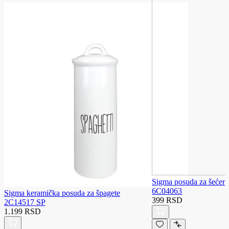
Sigma posuda za šećer s
6C04063
Sigma keramička posuda za špagete
399 RSD
2C14517 SP
1.199 RSD