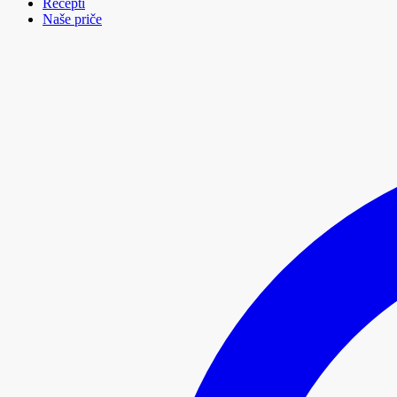
Recepti
Naše priče