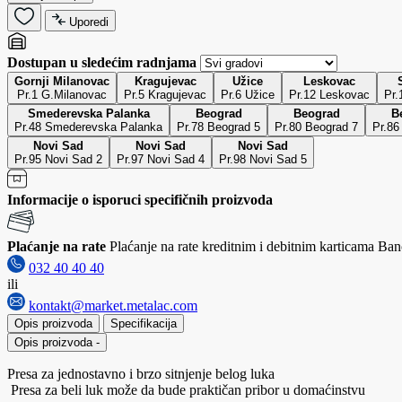
Uporedi
Dostupan u sledećim radnjama
Gornji Milanovac
Kragujevac
Užice
Leskovac
Pr.1 G.Milanovac
Pr.5 Kragujevac
Pr.6 Užice
Pr.12 Leskovac
Pr.
Smederevska Palanka
Beograd
Beograd
B
Pr.48 Smederevska Palanka
Pr.78 Beograd 5
Pr.80 Beograd 7
Pr.86
Novi Sad
Novi Sad
Novi Sad
Pr.95 Novi Sad 2
Pr.97 Novi Sad 4
Pr.98 Novi Sad 5
Informacije o isporuci specifičnih proizvoda
Plaćanje na rate
Plaćanje na rate kreditnim i debitnim karticama Banc
032 40 40 40
ili
kontakt@market.metalac.com
Opis proizvoda
Specifikacija
Opis proizvoda
-
Presa za jednostavno i brzo sitnjenje belog luka
Presa za beli luk može da bude praktičan pribor u domaćinstvu