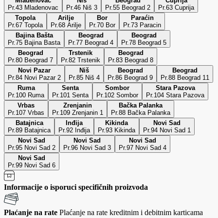
Mladenovac
Niš
Beograd
Ćuprija
Pr.43 Mladenovac
Pr.46 Niš 3
Pr.55 Beograd 2
Pr.63 Cuprija
Topola
Arilje
Bor
Paraćin
Pr.67 Topola
Pr.68 Arilje
Pr.70 Bor
Pr.73 Paracin
Bajina Bašta
Beograd
Beograd
Pr.75 Bajina Basta
Pr.77 Beograd 4
Pr.78 Beograd 5
Beograd
Trstenik
Beograd
Pr.80 Beograd 7
Pr.82 Trstenik
Pr.83 Beograd 8
Novi Pazar
Niš
Beograd
Beograd
Pr.84 Novi Pazar 2
Pr.85 Niš 4
Pr.86 Beograd 9
Pr.88 Beograd 11
Ruma
Senta
Sombor
Stara Pazova
Pr.100 Ruma
Pr.101 Senta
Pr.102 Sombor
Pr.104 Stara Pazova
Vrbas
Zrenjanin
Bačka Palanka
Pr.107 Vrbas
Pr.109 Zrenjanin 1
Pr.88 Bačka Palanka
Batajnica
Inđija
Kikinda
Novi Sad
Pr.89 Batajnica
Pr.92 Inđija
Pr.93 Kikinda
Pr.94 Novi Sad 1
Novi Sad
Novi Sad
Novi Sad
Pr.95 Novi Sad 2
Pr.96 Novi Sad 3
Pr.97 Novi Sad 4
Novi Sad
Pr.99 Novi Sad 6
Informacije o isporuci specifičnih proizvoda
Plaćanje na rate
Plaćanje na rate kreditnim i debitnim karticama