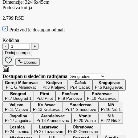
Dimenzije: 32/46x45cm
Podesiva kutija
2.799 RSD
Proizvod je dostupan odmah
Količina
-
+
Dodaj u korpu
Uporedi
Dostupan u sledećim radnjama
Gornji Milanovac
Kraljevo
Čačak
Kragujevac
Pr.1 G.Milanovac
Pr.3 Kraljevo
Pr.4 Čačak
Pr.5 Kragujevac
Beograd
Pirot
Pančevo
Požarevac
Pr.7 Beograd 1
Pr.8 Pirot
Pr.9 Pančevo
Pr.10 Požarevac
Valjevo
Kruševac
Smederevo
Niš
Pr.11 Valjevo
Pr.13 Kruševac
Pr.14 Smederevo
Pr.16 Niš 1
Jagodina
Aranđelovac
Vranje
Niš
Pr.17 Jagodina
Pr.18 Arandelovac
Pr.20 Vranje
Pr.22 Niš 2
Loznica
Lazarevac
Obrenovac
Pr.24 Loznica
Pr.27 Lazarevac
Pr.42 Obrenovac