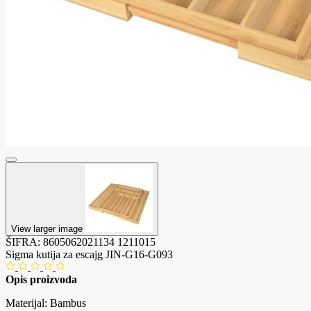
View larger image
ŠIFRA:
8605062021134
1211015
Sigma kutija za escajg JIN-G16-G093
Opis proizvoda
Materijal: Bambus