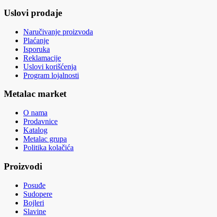
Uslovi prodaje
Naručivanje proizvoda
Plaćanje
Isporuka
Reklamacije
Uslovi korišćenja
Program lojalnosti
Metalac market
O nama
Prodavnice
Katalog
Metalac grupa
Politika kolačića
Proizvodi
Posuđe
Sudopere
Bojleri
Slavine