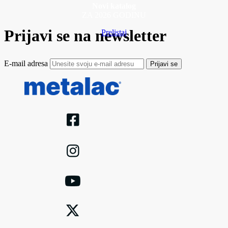
Novi katalog
ZA 2026 GODINU
Prijavi se na newsletter
Prelistaj
E-mail adresa
Prijavi se