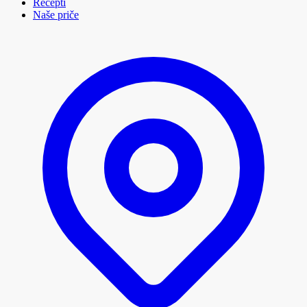
Recepti
Naše priče