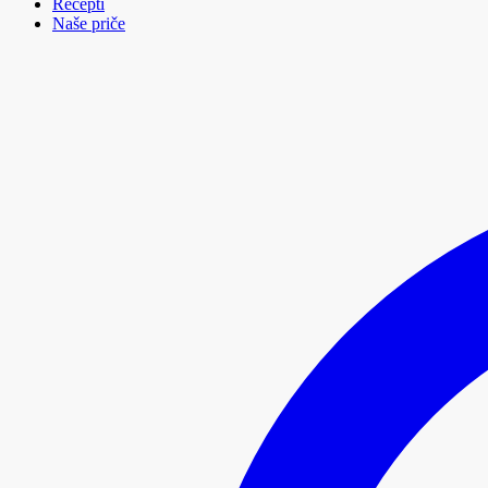
Recepti
Naše priče