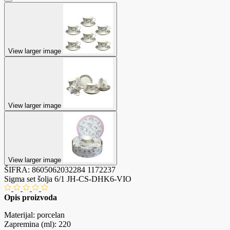
View larger image
View larger image
View larger image
ŠIFRA:
8605062032284
1172237
Sigma set šolja 6/1 JH-CS-DHK6-VIO
Opis proizvoda
Materijal: porcelan
Zapremina (ml): 220