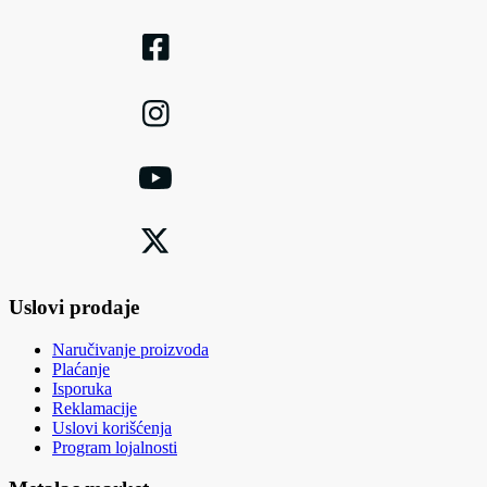
Uslovi prodaje
Naručivanje proizvoda
Plaćanje
Isporuka
Reklamacije
Uslovi korišćenja
Program lojalnosti