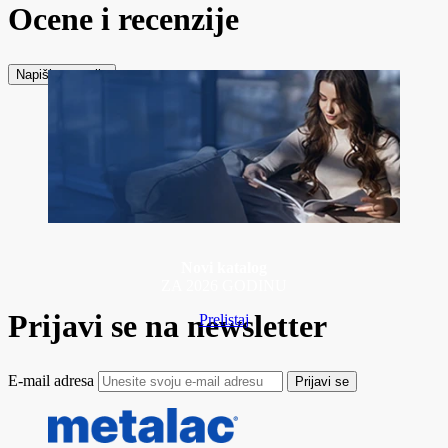
Ocene i recenzije
Napiši recenziju
Novi katalog
ZA 2026 GODINU
Prijavi se na newsletter
Prelistaj
E-mail adresa
Prijavi se