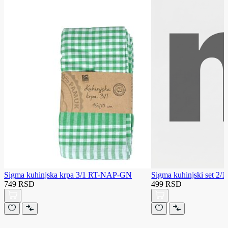
Sigma kuhinjska krpa 3/1 RT-NAP-GN
Sigma kuhinjski set 2/1
749 RSD
499 RSD