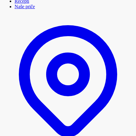
Recepti
Naše priče