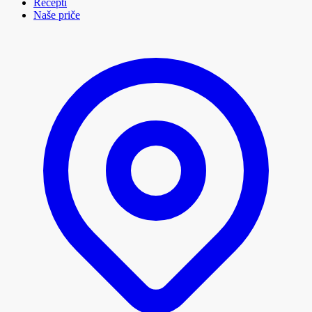
Recepti
Naše priče