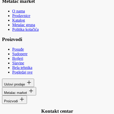
Metalac market
O nama
Prodavnice
Katalog
Metalac grupa
Politika kolačića
Proizvodi
Posuđe
Sudopere
Bojleri
Slavine
Bela tehnika
Pogledaj sve
Uslovi prodaje
Metalac market
Proizvodi
Kontakt centar