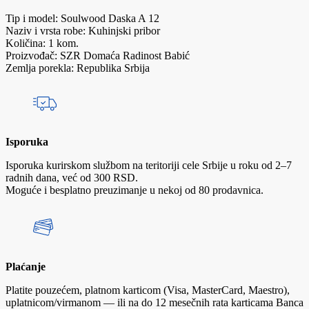
Tip i model: Soulwood Daska A 12
Naziv i vrsta robe: Kuhinjski pribor
Količina: 1 kom.
Proizvođač: SZR Domaća Radinost Babić
Zemlja porekla: Republika Srbija
Isporuka
Isporuka kurirskom službom na teritoriji cele Srbije u roku od 2–7
radnih dana, već od 300 RSD.
Moguće i besplatno preuzimanje u nekoj od 80 prodavnica.
Plaćanje
Platite pouzećem, platnom karticom (Visa, MasterCard, Maestro),
uplatnicom/virmanom — ili na do 12 mesečnih rata karticama Banca