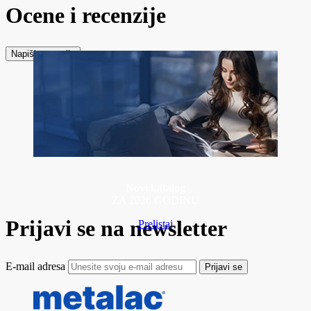
Ocene i recenzije
Napiši recenziju
Novi katalog
ZA 2026 GODINU
Prijavi se na newsletter
Prelistaj
E-mail adresa
Prijavi se