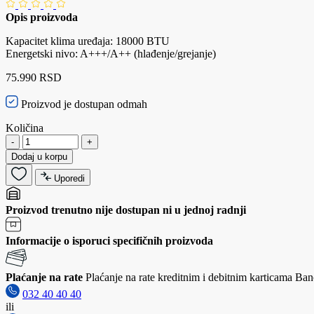
Opis proizvoda
Kapacitet klima uređaja: 18000 BTU
Energetski nivo: A+++/A++ (hlađenje/grejanje)
75.990 RSD
Proizvod je dostupan odmah
Količina
-
+
Dodaj u korpu
Uporedi
Proizvod trenutno nije dostupan ni u jednoj radnji
Informacije o isporuci specifičnih proizvoda
Plaćanje na rate
Plaćanje na rate kreditnim i debitnim karticama Banc
032 40 40 40
ili