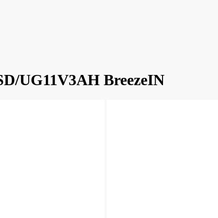
HSD/UG11V3AH BreezeIN