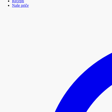
Recepti
Naše priče