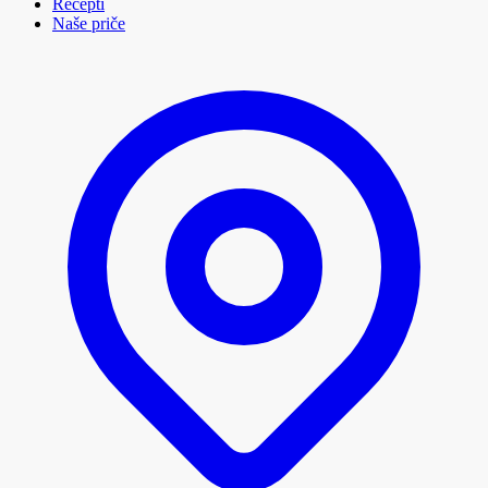
Recepti
Naše priče