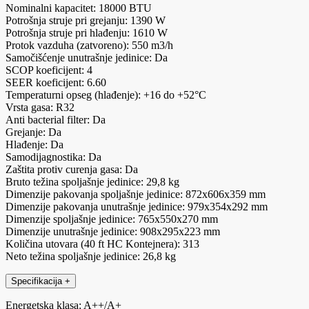
Nominalni kapacitet: 18000 BTU
Potrošnja struje pri grejanju: 1390 W
Potrošnja struje pri hlađenju: 1610 W
Protok vazduha (zatvoreno): 550 m3/h
Samočišćenje unutrašnje jedinice: Da
SCOP koeficijent: 4
SEER koeficijent: 6.60
Temperaturni opseg (hlađenje): +16 do +52°C
Vrsta gasa: R32
Anti bacterial filter: Da
Grejanje: Da
Hlađenje: Da
Samodijagnostika: Da
Zaštita protiv curenja gasa: Da
Bruto težina spoljašnje jedinice: 29,8 kg
Dimenzije pakovanja spoljašnje jedinice: 872x606x359 mm
Dimenzije pakovanja unutrašnje jedinice: 979x354x292 mm
Dimenzije spoljašnje jedinice: 765x550x270 mm
Dimenzije unutrašnje jedinice: 908x295x223 mm
Količina utovara (40 ft HC Kontejnera): 313
Neto težina spoljašnje jedinice: 26,8 kg
Specifikacija
+
Energetska klasa: A++/A+