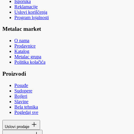
Isporuka
Reklamacije
Uslovi korišćenja
Program lojalnosti
Metalac market
O nama
Prodavnice
Katalog
Metalac grupa
Politika kolačića
Proizvodi
Posuđe
Sudopere
Bojleri
Slavine
Bela tehnika
Pogledaj sve
Uslovi prodaje