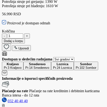
Potrošnja struje pri grejanju: 1390 W
Potrošnja struje pri hlađenju: 1610 W
56.990 RSD
Proizvod je dostupan odmah
Količina
-
+
Dodaj u korpu
Uporedi
Dostupan u sledećim radnjama
Kraljevo
Smederevo
Loznica
Sombor
Pr.3 Kraljevo
Pr.14 Smederevo
Pr.24 Loznica
Pr.102 Sombor
Informacije o isporuci specifičnih proizvoda
Plaćanje na rate
Plaćanje na rate kreditnim i debitnim karticama
Banca intesa - do 12 rata
032 40 40 40
ili