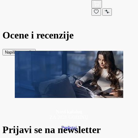
Ocene i recenzije
Napiši recenziju
Novi katalog
ZA 2026 GODINU
Prijavi se na newsletter
Prelistaj