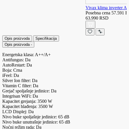
Vivax klima inverter
Posebna cena
57.591 
63.990 RSD
Opis proizvoda
Specifikacija
Opis proizvoda
-
Energetska klasa: A++/A+
Antifungus: Da
AutoRestart: Da
Boja: Crna
iFeel: Da
Silver Ion filter: Da
Vitamin C filter: Da
Grejač spoljašnje jedinice: Da
Integrisan WiFi: Da
Kapacitet grejanja: 3500 W
Kapacitet hlađenja: 3500 W
LCD Displej: Da
Nivo buke spoljašnje jedinice: 65 dB
Nivo buke unutrašnje jedinice: 65 dB
Noćni režim rada: Da