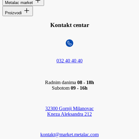
Metalac market
Proizvodi
Kontakt centar
032 40 40 40
Radnim danima
08 - 18h
Subotom
09 - 16h
32300 Gornji Milanovac
Kneza Aleksandra 212
kontakt@market.metalac.com