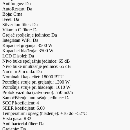
Antifungus: Da
AutoRestart: Da
Boja: Crna
iFeel: Da
Silver Ion filter: Da
Vitamin C filter: Da
Grejač spoljašnje jedinice: Da
Integrisan WiFi: Da
Kapacitet grejanja: 3500 W
Kapacitet hlađenja: 3500 W
LCD Displej: Da
Nivo buke spoljašnje jedinice: 65 dB
Nivo buke unutrašnje jedinice: 65 dB
Noćni režim rada: Da
Nominalni kapacitet: 18000 BTU
Potrošnja struje pri grejanju: 1390 W
Potrošnja struje pri hlađenju: 1610 W
Protok vazduha (zatvoreno): 550 m3/h
Samočišćenje unutrašnje jedinice: Da
SCOP koeficijent: 4
SEER koeficijent: 6.60
Temperaturni opseg (hlađenje): +16 do +52°C
Vrsta gasa: R32
Anti bacterial filter: Da
Grejanje: Da