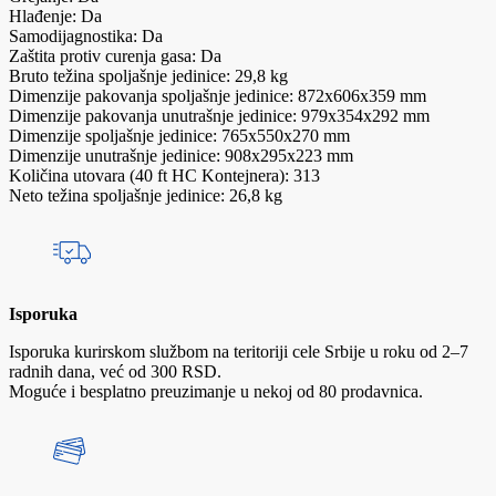
Hlađenje: Da
Samodijagnostika: Da
Zaštita protiv curenja gasa: Da
Bruto težina spoljašnje jedinice: 29,8 kg
Dimenzije pakovanja spoljašnje jedinice: 872x606x359 mm
Dimenzije pakovanja unutrašnje jedinice: 979x354x292 mm
Dimenzije spoljašnje jedinice: 765x550x270 mm
Dimenzije unutrašnje jedinice: 908x295x223 mm
Količina utovara (40 ft HC Kontejnera): 313
Neto težina spoljašnje jedinice: 26,8 kg
Isporuka
Isporuka kurirskom službom na teritoriji cele Srbije u roku od 2–7
radnih dana, već od 300 RSD.
Moguće i besplatno preuzimanje u nekoj od 80 prodavnica.