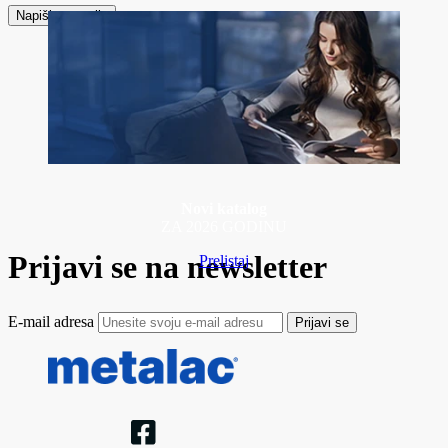
Napiši recenziju
Novi katalog
ZA 2026 GODINU
Prijavi se na newsletter
Prelistaj
E-mail adresa
Prijavi se