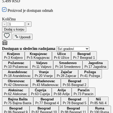
5.499 RSD
Proizvod je dostupan odmah
Količina
-
+
Dodaj u korpu
Uporedi
Dostupan u sledećim radnjama
Kraljevo
Kragujevac
Užice
Beograd
Pr.3 Kraljevo
Pr.5 Kragujevac
Pr.6 Užice
Pr.7 Beograd 1
Požarevac
Valjevo
Smederevo
Jagodina
Pr.10 Požarevac
Pr.11 Valjevo
Pr.14 Smederevo
Pr.17 Jagodina
Aranđelovac
Vranje
Zaječar
Požega
Pr.18 Arandelovac
Pr.20 Vranje
Pr.28 Zajecar
Pr.41 Požega
Obrenovac
Mladenovac
Beograd
Pr.42 Obrenovac
Pr.43 Mladenovac
Pr.55 Beograd 2
Aleksinac
Ćuprija
Arilje
Paraćin
Pr.62 Aleksinac
Pr.63 Cuprija
Pr.68 Arilje
Pr.73 Paracin
Bajina Bašta
Beograd
Beograd
Niš
Pr.75 Bajina Basta
Pr.77 Beograd 4
Pr.78 Beograd 5
Pr.85 Niš 4
Beograd
Beograd
Beograd
Ruma
Pr.86 Beograd 9
Pr.87 Beograd 10
Pr.88 Beograd 11
Pr.100 Ruma