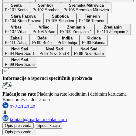
Senta
Sombor
Sremska Mitrovica
Pr.101 Senta
Pr.102 Sombor
Pr.103 Sremska Mitrovica
Stara Pazova
Subotica
Temerin
Pr.104 Stara Pazova
Pr.105 Subotica
Pr.106 Temerin
Vrbas
Vršac
Zrenjanin
Zrenjanin
Pr.107 Vrbas
Pr.108 Vršac
Pr.109 Zrenjanin 1
Pr.110 Zrenjanin 2
Žabalj
Bečej
Inđija
Kikinda
Pr.111 Žabalj
Pr.90 Bečej
Pr.92 Inđija
Pr.93 Kikinda
Novi Sad
Novi Sad
Novi Sad
Pr.94 Novi Sad 1
Pr.97 Novi Sad 4
Pr.98 Novi Sad 5
Novi Sad
Pr.99 Novi Sad 6
Informacije o isporuci specifičnih proizvoda
Plaćanje na rate
Plaćanje na rate kreditnim i debitnim karticama
Banca intesa - do 12 rata
032 40 40 40
ili
kontakt@market.metalac.com
Opis proizvoda
Specifikacija
Opis proizvoda
-