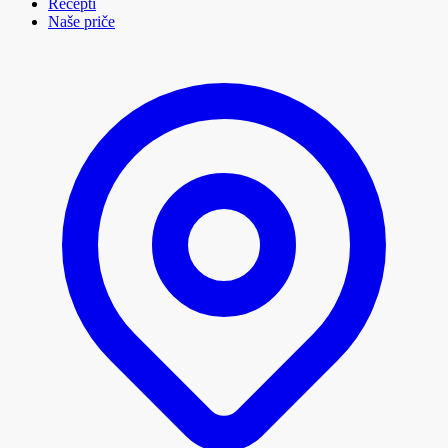
Recepti
Naše priče