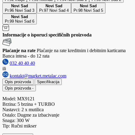
Novi Sad
Novi Sad
Novi Sad
Pr.96 Novi Sad 3
Pr.97 Novi Sad 4
Pr.98 Novi Sad 5
Novi Sad
Pr.99 Novi Sad 6
Informacije o isporuci specifičnih proizvoda
Plaćanje na rate
Plaćanje na rate kreditnim i debitnim karticama
Banca intesa - do 12 rata
032 40 40 40
ili
kontakt@market.metalac.com
Opis proizvoda
Specifikacija
Opis proizvoda
-
Model: MX9121
Brzina: 5 brzina + TURBO
Nastavci: 2 x mutilica
Ostalo: Dugme za izbacivanje
Snaga: 300 W
Tip: Ručni mikser