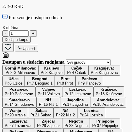
2.190 RSD
Proizvod je dostupan odmah
Količina
-
+
Dodaj u korpu
Uporedi
Dostupan u sledećim radnjama
Gornji Milanovac
Kraljevo
Čačak
Kragujevac
Pr.2 G.Milanovac
Pr.3 Kraljevo
Pr.4 Čačak
Pr.5 Kragujevac
Užice
Beograd
Pirot
Pančevo
Pr.6 Užice
Pr.7 Beograd 1
Pr.8 Pirot
Pr.9 Pančevo
Požarevac
Valjevo
Leskovac
Kruševac
Pr.10 Požarevac
Pr.11 Valjevo
Pr.12 Leskovac
Pr.13 Kruševac
Smederevo
Niš
Jagodina
Aranđelovac
Pr.14 Smederevo
Pr.16 Niš 1
Pr.17 Jagodina
Pr.18 Arandelovac
Vranje
Šabac
Niš
Loznica
Pr.20 Vranje
Pr.21 Šabac
Pr.22 Niš 2
Pr.24 Loznica
Lazarevac
Zaječar
Negotin
Prijepolje
Pr.27 Lazarevac
Pr.28 Zajecar
Pr.33 Negotin
Pr.37 Prijepolje
Požega
Obrenovac
Mladenovac
Niš