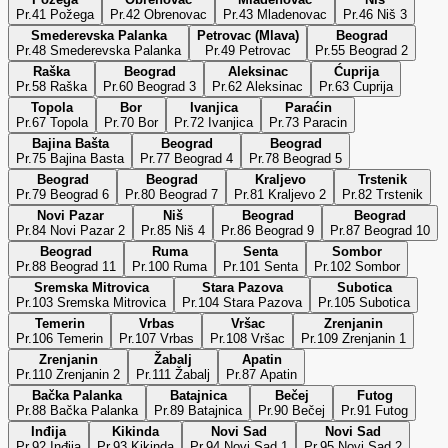
Pr.41 Požega
Pr.42 Obrenovac
Pr.43 Mladenovac
Pr.46 Niš 3
Smederevska Palanka
Petrovac (Mlava)
Beograd
Pr.48 Smederevska Palanka
Pr.49 Petrovac
Pr.55 Beograd 2
Raška
Beograd
Aleksinac
Ćuprija
Pr.58 Raška
Pr.60 Beograd 3
Pr.62 Aleksinac
Pr.63 Cuprija
Topola
Bor
Ivanjica
Paraćin
Pr.67 Topola
Pr.70 Bor
Pr.72 Ivanjica
Pr.73 Paracin
Bajina Bašta
Beograd
Beograd
Pr.75 Bajina Basta
Pr.77 Beograd 4
Pr.78 Beograd 5
Beograd
Beograd
Kraljevo
Trstenik
Pr.79 Beograd 6
Pr.80 Beograd 7
Pr.81 Kraljevo 2
Pr.82 Trstenik
Novi Pazar
Niš
Beograd
Beograd
Pr.84 Novi Pazar 2
Pr.85 Niš 4
Pr.86 Beograd 9
Pr.87 Beograd 10
Beograd
Ruma
Senta
Sombor
Pr.88 Beograd 11
Pr.100 Ruma
Pr.101 Senta
Pr.102 Sombor
Sremska Mitrovica
Stara Pazova
Subotica
Pr.103 Sremska Mitrovica
Pr.104 Stara Pazova
Pr.105 Subotica
Temerin
Vrbas
Vršac
Zrenjanin
Pr.106 Temerin
Pr.107 Vrbas
Pr.108 Vršac
Pr.109 Zrenjanin 1
Zrenjanin
Žabalj
Apatin
Pr.110 Zrenjanin 2
Pr.111 Žabalj
Pr.87 Apatin
Bačka Palanka
Batajnica
Bečej
Futog
Pr.88 Bačka Palanka
Pr.89 Batajnica
Pr.90 Bečej
Pr.91 Futog
Inđija
Kikinda
Novi Sad
Novi Sad
Pr.92 Inđija
Pr.93 Kikinda
Pr.94 Novi Sad 1
Pr.95 Novi Sad 2