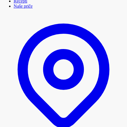
Recepti
Naše priče