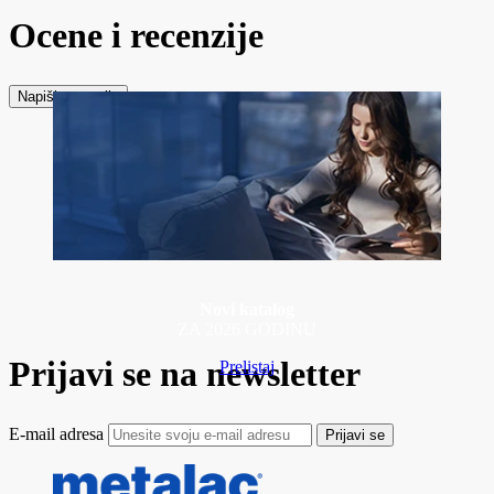
Ocene i recenzije
Napiši recenziju
Novi katalog
ZA 2026 GODINU
Prijavi se na newsletter
Prelistaj
E-mail adresa
Prijavi se