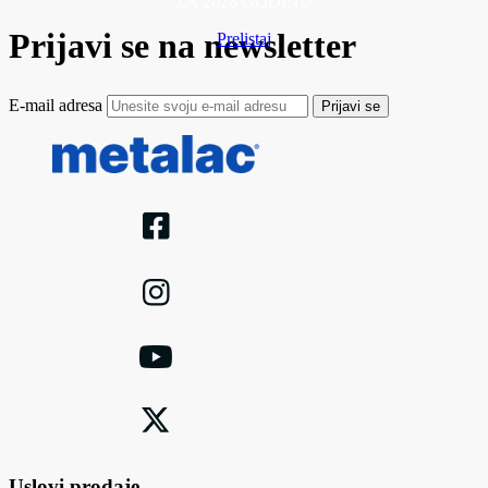
ZA 2026 GODINU
Prijavi se na newsletter
Prelistaj
E-mail adresa
Prijavi se
Uslovi prodaje