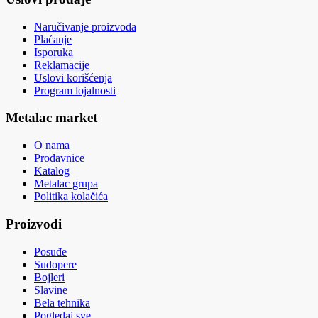
Naručivanje proizvoda
Plaćanje
Isporuka
Reklamacije
Uslovi korišćenja
Program lojalnosti
Metalac market
O nama
Prodavnice
Katalog
Metalac grupa
Politika kolačića
Proizvodi
Posuđe
Sudopere
Bojleri
Slavine
Bela tehnika
Pogledaj sve