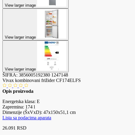
View larger image
View larger image
View larger image
ŠIFRA:
3856005192380
1247148
Vivax kombinovani frižider CF174ELFS
Opis proizvoda
Energetska klasa: E
Zapremina: 174 l
Dimenzije (ŠxVxD): 47x150x51,1 cm
Lista sa podacima aparata
26.091 RSD