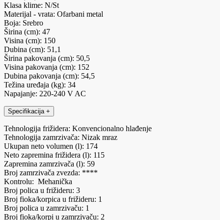
Klasa klime: N/St
Materijal - vrata: Ofarbani metal
Boja: Srebro
Širina (cm): 47
Visina (cm): 150
Dubina (cm): 51,1
Širina pakovanja (cm): 50,5
Visina pakovanja (cm): 152
Dubina pakovanja (cm): 54,5
Težina uređaja (kg): 34
Napajanje: 220-240 V AC
Specifikacija
+
Tehnologija frižidera: Konvencionalno hlađenje
Tehnologija zamrzivača: Nizak mraz
Ukupan neto volumen (l): 174
Neto zapremina frižidera (l): 115
Zapremina zamrzivača (l): 59
Broj zamrzivača zvezda: ****
Kontrolu: Mehanička
Broj polica u frižideru: 3
Broj fioka/korpica u frižideru: 1
Broj polica u zamrzivaču: 1
Broj fioka/korpi u zamrzivaču: 2