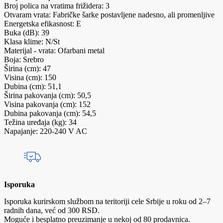
Broj polica na vratima frižidera: 3
Otvaram vrata: Fabričke šarke postavljene nadesno, ali promenljive
Energetska efikasnost: E
Buka (dB): 39
Klasa klime: N/St
Materijal - vrata: Ofarbani metal
Boja: Srebro
Širina (cm): 47
Visina (cm): 150
Dubina (cm): 51,1
Širina pakovanja (cm): 50,5
Visina pakovanja (cm): 152
Dubina pakovanja (cm): 54,5
Težina uređaja (kg): 34
Napajanje: 220-240 V AC
Isporuka
Isporuka kurirskom službom na teritoriji cele Srbije u roku od 2–7
radnih dana, već od 300 RSD.
Moguće i besplatno preuzimanje u nekoj od 80 prodavnica.