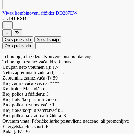
Vivax kombinovani frižider DD207EW
21.141 RSD
Opis proizvoda
Specifikacija
Opis proizvoda
-
Tehnologija frižidera: Konvencionalno hlađenje
Tehnologija zamrzivača: Nizak mraz
Ukupan neto volumen (l): 174
Neto zapremina frižidera (l): 115
Zapremina zamrzivača (l): 59
Broj zamrzivača zvezda: ****
Kontrolu: Mehanička
Broj polica u frižideru: 3
Broj fioka/korpica u frižideru: 1
Broj polica u zamrzivaču: 1
Broj fioka/korpi u zamrzivaču: 2
Broj polica na vratima frižidera: 3
Otvaram vrata: Fabričke šarke postavljene nadesno, ali promenljive
Energetska efikasnost: E
Buka (dB): 39