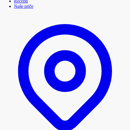
Recepti
Naše priče