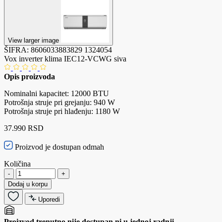
View larger image
ŠIFRA:
8606033883829
1324054
Vox inverter klima IEC12-VCWG siva
Opis proizvoda
Nominalni kapacitet: 12000 BTU
Potrošnja struje pri grejanju: 940 W
Potrošnja struje pri hlađenju: 1180 W
37.990 RSD
Proizvod je dostupan odmah
Količina
-
+
Dodaj u korpu
Uporedi
Proizvod trenutno nije dostupan ni u jednoj radnji