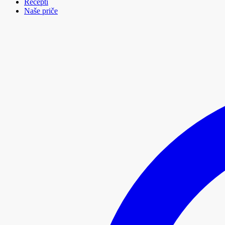
Recepti
Naše priče