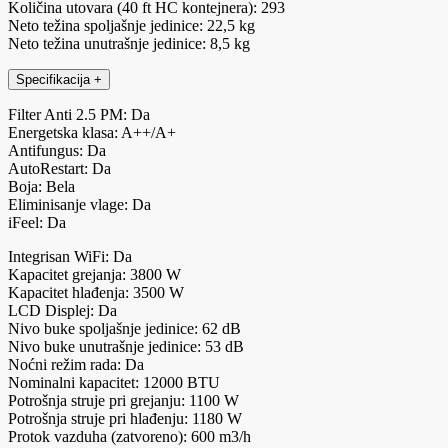
Količina utovara (40 ft HC kontejnera): 293
Neto težina spoljašnje jedinice: 22,5 kg
Neto težina unutrašnje jedinice: 8,5 kg
Specifikacija
+
Filter Anti 2.5 PM: Da
Energetska klasa: A++/A+
Antifungus: Da
AutoRestart: Da
Boja: Bela
Eliminisanje vlage: Da
iFeel: Da
Integrisan WiFi: Da
Kapacitet grejanja: 3800 W
Kapacitet hlađenja: 3500 W
LCD Displej: Da
Nivo buke spoljašnje jedinice: 62 dB
Nivo buke unutrašnje jedinice: 53 dB
Noćni režim rada: Da
Nominalni kapacitet: 12000 BTU
Potrošnja struje pri grejanju: 1100 W
Potrošnja struje pri hlađenju: 1180 W
Protok vazduha (zatvoreno): 600 m3/h