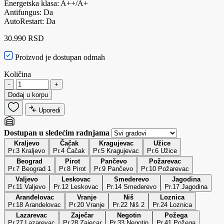
Energetska klasa: A++/A+
Antifungus: Da
AutoRestart: Da
30.990 RSD
Proizvod je dostupan odmah
Količina
-
+
Dodaj u korpu
Uporedi
Dostupan u sledećim radnjama
Kraljevo
Čačak
Kragujevac
Užice
Pr.3 Kraljevo
Pr.4 Čačak
Pr.5 Kragujevac
Pr.6 Užice
Beograd
Pirot
Pančevo
Požarevac
Pr.7 Beograd 1
Pr.8 Pirot
Pr.9 Pančevo
Pr.10 Požarevac
Valjevo
Leskovac
Smederevo
Jagodina
Pr.11 Valjevo
Pr.12 Leskovac
Pr.14 Smederevo
Pr.17 Jagodina
Aranđelovac
Vranje
Niš
Loznica
Pr.18 Arandelovac
Pr.20 Vranje
Pr.22 Niš 2
Pr.24 Loznica
Lazarevac
Zaječar
Negotin
Požega
Pr.27 Lazarevac
Pr.28 Zajecar
Pr.33 Negotin
Pr.41 Požega