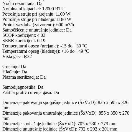
Noćni režim rada: Da
Nominalni kapacitet: 12000 BTU
Potrošnja struje pri grejanju: 1100 W
Potrošnja struje pri hlađenju: 1180 W
Protok vazduha (zatvoreno): 600 m3/h
Samočišćenje unutrašnje jedinice: Da
SCOP koeficijent: 4.03
SEER koeficijent: 6.19
Temperaturni opseg (grejanje): -15 do +30 °C
Temperaturni opseg (hlađenje): +16 do +49 °C
Vrsta gasa: R32
Grejanje: Da
Hlađenje: Da
Plazma sterilizacija: Da
Samodijagnostika: Da
Zaštita protiv curenja gasa: Da
Dimenzije pakovanja spoljašnje jedinice (ŠxVxD): 825 x 595 x 326
mm
Dimenzije pakovanja unutrašnje jedinice (ŠxVxD): 855 x 350 x 270
mm
Dimenzije spoljašnje jedinice (ŠxVxD): 705 x 530 x 279 mm
Dimenzije unutrašnje jedinice (ŠxVxD): 792 x 292 x 201 mm