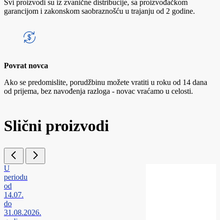
Svi proizvodi su iz zvanične distribucije, sa proizvođačkom
garancijom i zakonskom saobraznošću u trajanju od 2 godine.
Povrat novca
Ako se predomislite, porudžbinu možete vratiti u roku od 14 dana
od prijema, bez navođenja razloga - novac vraćamo u celosti.
Slični proizvodi
U
periodu
od
14.07.
do
31.08.2026.