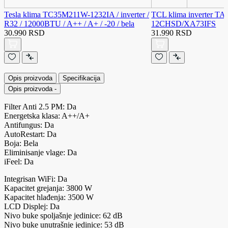
Tesla klima TC35M211W-1232IA / inverter /
TCL klima inverter TA
R32 / 12000BTU / A++ / A+ / -20 / bela
12CHSD/XA73IFS
30.990 RSD
31.990 RSD
Opis proizvoda
Specifikacija
Opis proizvoda
-
Filter Anti 2.5 PM: Da
Energetska klasa: A++/A+
Antifungus: Da
AutoRestart: Da
Boja: Bela
Eliminisanje vlage: Da
iFeel: Da
Integrisan WiFi: Da
Kapacitet grejanja: 3800 W
Kapacitet hlađenja: 3500 W
LCD Displej: Da
Nivo buke spoljašnje jedinice: 62 dB
Nivo buke unutrašnje jedinice: 53 dB