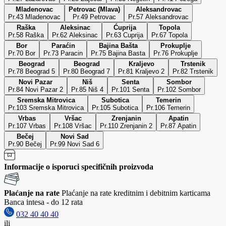
Mladenovac
Petrovac (Mlava)
Aleksandrovac
Pr.43 Mladenovac
Pr.49 Petrovac
Pr.57 Aleksandrovac
Raška
Aleksinac
Ćuprija
Topola
Pr.58 Raška
Pr.62 Aleksinac
Pr.63 Cuprija
Pr.67 Topola
Bor
Paraćin
Bajina Bašta
Prokuplje
Pr.70 Bor
Pr.73 Paracin
Pr.75 Bajina Basta
Pr.76 Prokuplje
Beograd
Beograd
Kraljevo
Trstenik
Pr.78 Beograd 5
Pr.80 Beograd 7
Pr.81 Kraljevo 2
Pr.82 Trstenik
Novi Pazar
Niš
Senta
Sombor
Pr.84 Novi Pazar 2
Pr.85 Niš 4
Pr.101 Senta
Pr.102 Sombor
Sremska Mitrovica
Subotica
Temerin
Pr.103 Sremska Mitrovica
Pr.105 Subotica
Pr.106 Temerin
Vrbas
Vršac
Zrenjanin
Apatin
Pr.107 Vrbas
Pr.108 Vršac
Pr.110 Zrenjanin 2
Pr.87 Apatin
Bečej
Novi Sad
Pr.90 Bečej
Pr.99 Novi Sad 6
Informacije o isporuci specifičnih proizvoda
Plaćanje na rate
Plaćanje na rate kreditnim i debitnim karticama
Banca intesa - do 12 rata
032 40 40 40
ili