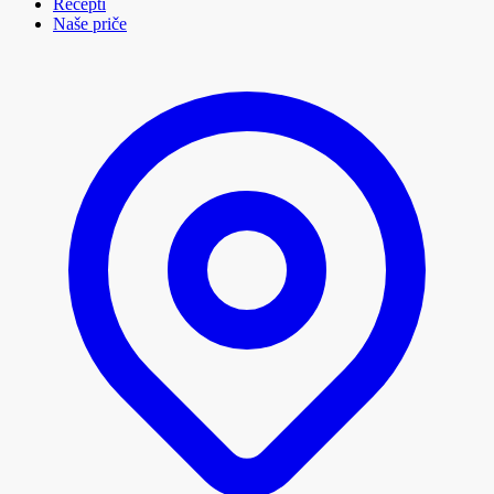
Recepti
Naše priče