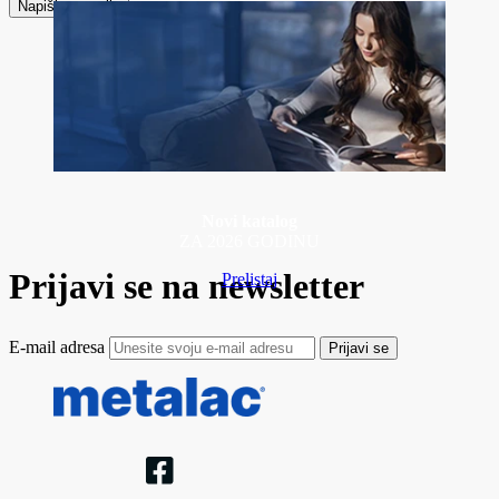
Napiši recenziju
Novi katalog
ZA 2026 GODINU
Prijavi se na newsletter
Prelistaj
E-mail adresa
Prijavi se