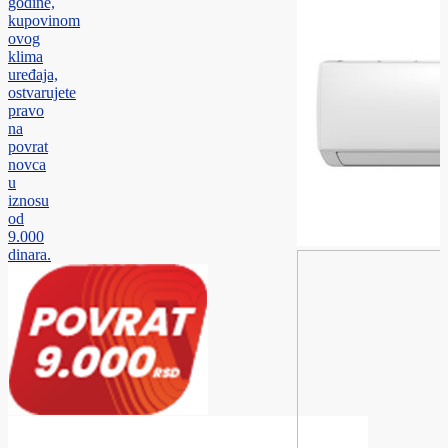
godine,
kupovinom
ovog
klima
uređaja,
ostvarujete
pravo
na
povrat
novca
u
iznosu
od
9.000
dinara.