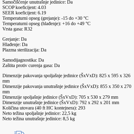
Samočišćenje unutrašnje jedinice: Da
SCOP koeficijent: 4.03
SEER koeficijent: 6.19
Temperaturni opseg (grejanje): -15 do +30 °C
Temperaturni opseg (hlađenje): +16 do +49 °C
Vrsta gasa: R32
Grejanje: Da
Hlađenje: Da
Plazma sterilizacija: Da
Samodijagnostika: Da
Zaštita protiv curenja gasa: Da
Dimenzije pakovanja spoljašnje jedinice (ŠxVxD): 825 x 595 x 326
mm
Dimenzije pakovanja unutrašnje jedinice (ŠxVxD): 855 x 350 x 270
mm
Dimenzije spoljašnje jedinice (ŠxVxD): 705 x 530 x 279 mm
Dimenzije unutrašnje jedinice (ŠxVxD): 792 x 292 x 201 mm
Količina utovara (40 ft HC kontejnera): 293
Neto težina spoljašnje jedinice: 22,5 kg
Neto težina unutrašnje jedinice: 8,5 kg