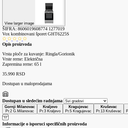
View larger image
ŠIFRA:
8606019608774
1277019
Vox kombinovani šporet GHT6225S
Opis proizvoda
Vrsta ploče za kuvanje: Ringla/Gorionik
Vrste rerne: Električna
Zapremina rerne: 65 l
35.990 RSD
Dostupan u maloprodajama
Dostupan u sledećim radnjama
Gornji Milanovac
Kraljevo
Kragujevac
Kruševac
Pr.2 G.Milanovac
Pr.3 Kraljevo
Pr.5 Kragujevac
Pr.13 Kruševac
P
Informacije o isporuci specifičnih proizvoda