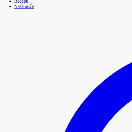
Recepti
Naše priče