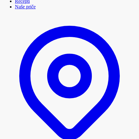
Recepti
Naše priče