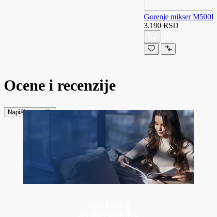
Gorenje mikser M500
3.190 RSD
Ocene i recenzije
Napiši recenziju
Novi katalog
ZA 2026 GODINU