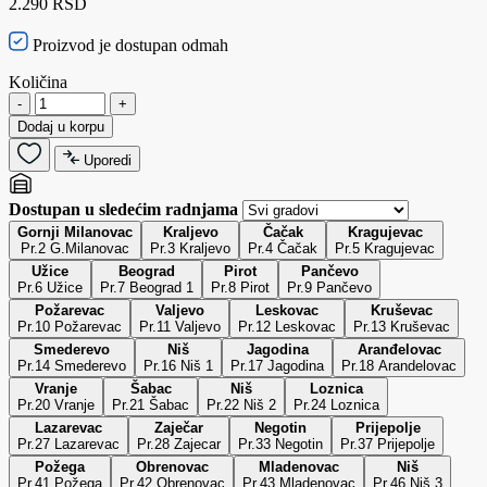
2.290 RSD
Proizvod je dostupan odmah
Količina
-
+
Dodaj u korpu
Uporedi
Dostupan u sledećim radnjama
Gornji Milanovac
Kraljevo
Čačak
Kragujevac
Pr.2 G.Milanovac
Pr.3 Kraljevo
Pr.4 Čačak
Pr.5 Kragujevac
Užice
Beograd
Pirot
Pančevo
Pr.6 Užice
Pr.7 Beograd 1
Pr.8 Pirot
Pr.9 Pančevo
Požarevac
Valjevo
Leskovac
Kruševac
Pr.10 Požarevac
Pr.11 Valjevo
Pr.12 Leskovac
Pr.13 Kruševac
Smederevo
Niš
Jagodina
Aranđelovac
Pr.14 Smederevo
Pr.16 Niš 1
Pr.17 Jagodina
Pr.18 Arandelovac
Vranje
Šabac
Niš
Loznica
Pr.20 Vranje
Pr.21 Šabac
Pr.22 Niš 2
Pr.24 Loznica
Lazarevac
Zaječar
Negotin
Prijepolje
Pr.27 Lazarevac
Pr.28 Zajecar
Pr.33 Negotin
Pr.37 Prijepolje
Požega
Obrenovac
Mladenovac
Niš
Pr.41 Požega
Pr.42 Obrenovac
Pr.43 Mladenovac
Pr.46 Niš 3