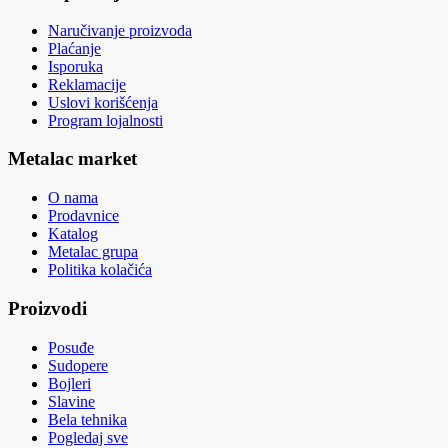
Naručivanje proizvoda
Plaćanje
Isporuka
Reklamacije
Uslovi korišćenja
Program lojalnosti
Metalac market
O nama
Prodavnice
Katalog
Metalac grupa
Politika kolačića
Proizvodi
Posuđe
Sudopere
Bojleri
Slavine
Bela tehnika
Pogledaj sve