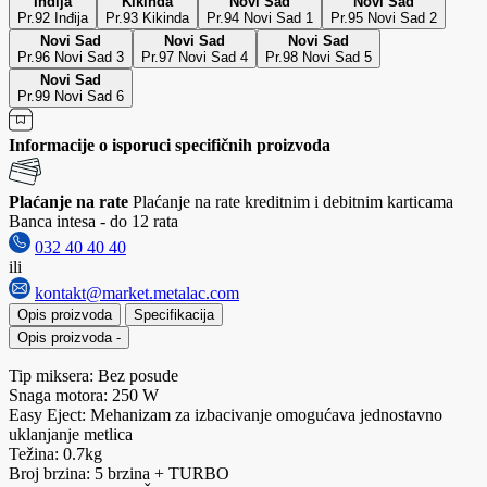
Inđija
Kikinda
Novi Sad
Novi Sad
Pr.92 Inđija
Pr.93 Kikinda
Pr.94 Novi Sad 1
Pr.95 Novi Sad 2
Novi Sad
Novi Sad
Novi Sad
Pr.96 Novi Sad 3
Pr.97 Novi Sad 4
Pr.98 Novi Sad 5
Novi Sad
Pr.99 Novi Sad 6
Informacije o isporuci specifičnih proizvoda
Plaćanje na rate
Plaćanje na rate kreditnim i debitnim karticama
Banca intesa - do 12 rata
032 40 40 40
ili
kontakt@market.metalac.com
Opis proizvoda
Specifikacija
Opis proizvoda
-
Tip miksera: Bez posude
Snaga motora: 250 W
Easy Eject: Mehanizam za izbacivanje omogućava jednostavno
uklanjanje metlica
Težina: 0.7kg
Broj brzina: 5 brzina + TURBO