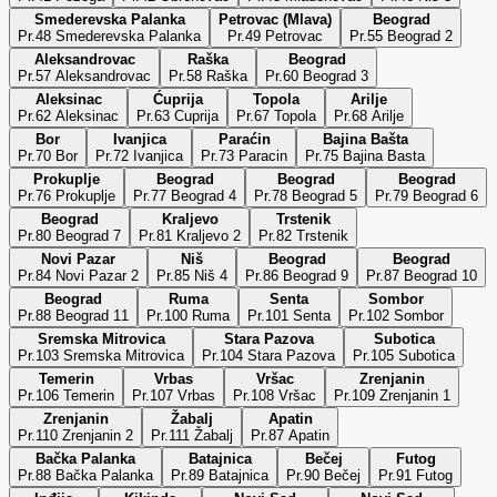
Smederevska Palanka
Petrovac (Mlava)
Beograd
Pr.48 Smederevska Palanka
Pr.49 Petrovac
Pr.55 Beograd 2
Aleksandrovac
Raška
Beograd
Pr.57 Aleksandrovac
Pr.58 Raška
Pr.60 Beograd 3
Aleksinac
Ćuprija
Topola
Arilje
Pr.62 Aleksinac
Pr.63 Cuprija
Pr.67 Topola
Pr.68 Arilje
Bor
Ivanjica
Paraćin
Bajina Bašta
Pr.70 Bor
Pr.72 Ivanjica
Pr.73 Paracin
Pr.75 Bajina Basta
Prokuplje
Beograd
Beograd
Beograd
Pr.76 Prokuplje
Pr.77 Beograd 4
Pr.78 Beograd 5
Pr.79 Beograd 6
Beograd
Kraljevo
Trstenik
Pr.80 Beograd 7
Pr.81 Kraljevo 2
Pr.82 Trstenik
Novi Pazar
Niš
Beograd
Beograd
Pr.84 Novi Pazar 2
Pr.85 Niš 4
Pr.86 Beograd 9
Pr.87 Beograd 10
Beograd
Ruma
Senta
Sombor
Pr.88 Beograd 11
Pr.100 Ruma
Pr.101 Senta
Pr.102 Sombor
Sremska Mitrovica
Stara Pazova
Subotica
Pr.103 Sremska Mitrovica
Pr.104 Stara Pazova
Pr.105 Subotica
Temerin
Vrbas
Vršac
Zrenjanin
Pr.106 Temerin
Pr.107 Vrbas
Pr.108 Vršac
Pr.109 Zrenjanin 1
Zrenjanin
Žabalj
Apatin
Pr.110 Zrenjanin 2
Pr.111 Žabalj
Pr.87 Apatin
Bačka Palanka
Batajnica
Bečej
Futog
Pr.88 Bačka Palanka
Pr.89 Batajnica
Pr.90 Bečej
Pr.91 Futog