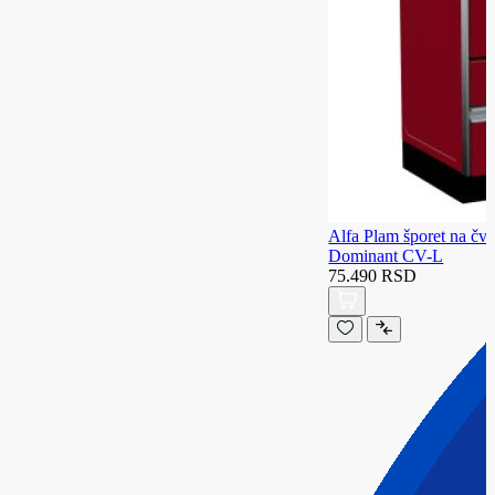
Alfa Plam šporet na čvr
Dominant CV-L
75.490 RSD