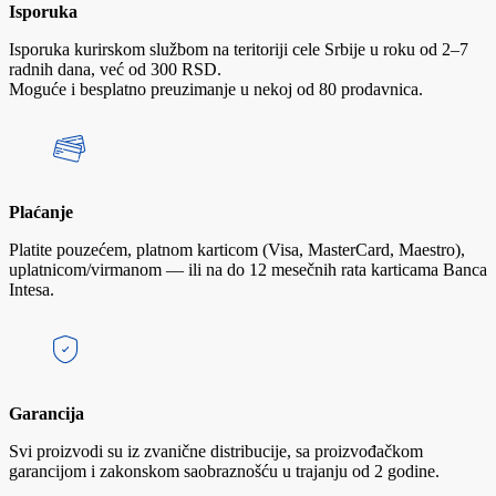
Isporuka
Isporuka kurirskom službom na teritoriji cele Srbije u roku od 2–7
radnih dana, već od 300 RSD.
Moguće i besplatno preuzimanje u nekoj od 80 prodavnica.
Plaćanje
Platite pouzećem, platnom karticom (Visa, MasterCard, Maestro),
uplatnicom/virmanom — ili na do 12 mesečnih rata karticama Banca
Intesa.
Garancija
Svi proizvodi su iz zvanične distribucije, sa proizvođačkom
garancijom i zakonskom saobraznošću u trajanju od 2 godine.