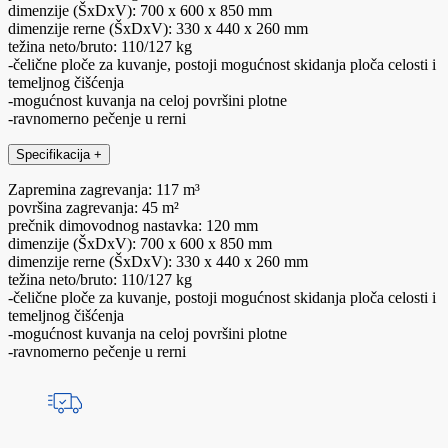
dimenzije (ŠxDxV): 700 x 600 x 850 mm
dimenzije rerne (ŠxDxV): 330 x 440 x 260 mm
težina neto/bruto: 110/127 kg
-čelične ploče za kuvanje, postoji mogućnost skidanja ploča celosti i
temeljnog čišćenja
-mogućnost kuvanja na celoj površini plotne
-ravnomerno pečenje u rerni
Specifikacija
+
Zapremina zagrevanja: 117 m³
površina zagrevanja: 45 m²
prečnik dimovodnog nastavka: 120 mm
dimenzije (ŠxDxV): 700 x 600 x 850 mm
dimenzije rerne (ŠxDxV): 330 x 440 x 260 mm
težina neto/bruto: 110/127 kg
-čelične ploče za kuvanje, postoji mogućnost skidanja ploča celosti i
temeljnog čišćenja
-mogućnost kuvanja na celoj površini plotne
-ravnomerno pečenje u rerni