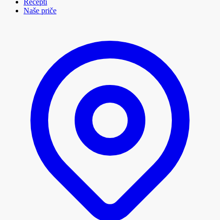
Recepti
Naše priče