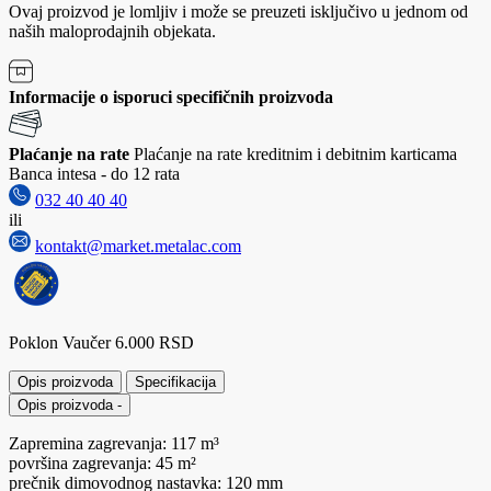
Ovaj proizvod je lomljiv i može se preuzeti isključivo u jednom od
naših maloprodajnih objekata.
Informacije o isporuci specifičnih proizvoda
Plaćanje na rate
Plaćanje na rate kreditnim i debitnim karticama
Banca intesa - do 12 rata
032 40 40 40
ili
kontakt@market.metalac.com
Poklon Vaučer 6.000 RSD
Opis proizvoda
Specifikacija
Opis proizvoda
-
Zapremina zagrevanja: 117 m³
površina zagrevanja: 45 m²
prečnik dimovodnog nastavka: 120 mm