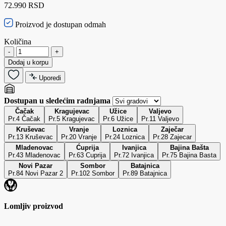
72.990 RSD
Proizvod je dostupan odmah
Količina
-
+
Dodaj u korpu
Uporedi
Dostupan u sledećim radnjama
Čačak
Kragujevac
Užice
Valjevo
Pr.4 Čačak
Pr.5 Kragujevac
Pr.6 Užice
Pr.11 Valjevo
Kruševac
Vranje
Loznica
Zaječar
Pr.13 Kruševac
Pr.20 Vranje
Pr.24 Loznica
Pr.28 Zajecar
Mladenovac
Ćuprija
Ivanjica
Bajina Bašta
Pr.43 Mladenovac
Pr.63 Cuprija
Pr.72 Ivanjica
Pr.75 Bajina Basta
Novi Pazar
Sombor
Batajnica
Pr.84 Novi Pazar 2
Pr.102 Sombor
Pr.89 Batajnica
Lomljiv proizvod