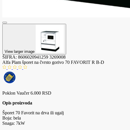
View larger image
ŠIFRA:
8606020941259
3269008
Alfa Plam šporet na čvrsto gorivo 70 FAVORIT R B-D
Poklon Vaučer 6.000 RSD
Opis proizvoda
Šporet 70 Favorit na drva ili ugalj
Boja: bela
Snaga: 7kW