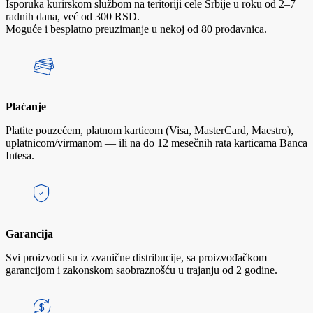
Isporuka kurirskom službom na teritoriji cele Srbije u roku od 2–7
radnih dana, već od 300 RSD.
Moguće i besplatno preuzimanje u nekoj od 80 prodavnica.
Plaćanje
Platite pouzećem, platnom karticom (Visa, MasterCard, Maestro),
uplatnicom/virmanom — ili na do 12 mesečnih rata karticama Banca
Intesa.
Garancija
Svi proizvodi su iz zvanične distribucije, sa proizvođačkom
garancijom i zakonskom saobraznošću u trajanju od 2 godine.