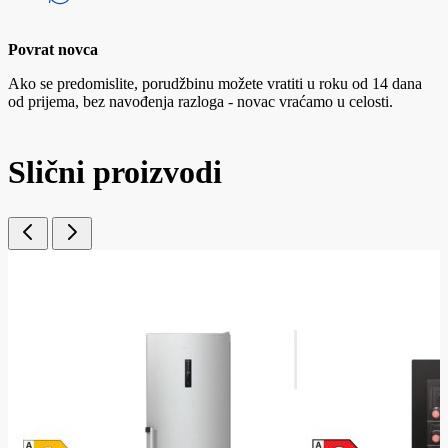
Povrat novca
Ako se predomislite, porudžbinu možete vratiti u roku od 14 dana
od prijema, bez navođenja razloga - novac vraćamo u celosti.
Slični proizvodi