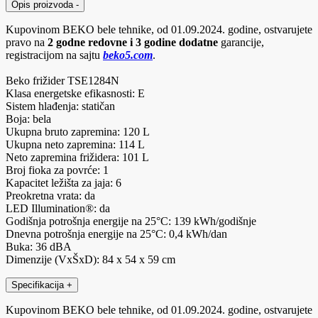
Opis proizvoda
-
Kupovinom BEKO bele tehnike, od 01.09.2024. godine, ostvarujete
pravo na
2 godne redovne i 3 godine dodatne
garancije,
registracijom na sajtu
beko5.com
.
Beko frižider TSE1284N
Klasa energetske efikasnosti: E
Sistem hlađenja: statičan
Boja: bela
Ukupna bruto zapremina: 120 L
Ukupna neto zapremina: 114 L
Neto zapremina frižidera: 101 L
Broj fioka za povrće: 1
Kapacitet ležišta za jaja: 6
Preokretna vrata: da
LED Illumination®: da
Godišnja potrošnja energije na 25°C: 139 kWh/godišnje
Dnevna potrošnja energije na 25°C: 0,4 kWh/dan
Buka: 36 dBA
Dimenzije (VxŠxD): 84 x 54 x 59 cm
Specifikacija
+
Kupovinom BEKO bele tehnike, od 01.09.2024. godine, ostvarujete