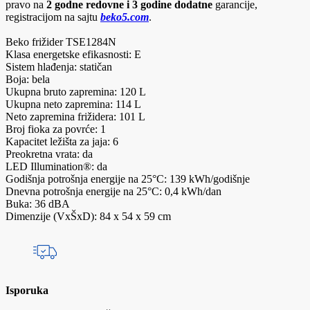
pravo na
2 godne redovne i 3 godine dodatne
garancije,
registracijom na sajtu
beko5.com
.
Beko frižider TSE1284N
Klasa energetske efikasnosti: E
Sistem hlađenja: statičan
Boja: bela
Ukupna bruto zapremina: 120 L
Ukupna neto zapremina: 114 L
Neto zapremina frižidera: 101 L
Broj fioka za povrće: 1
Kapacitet ležišta za jaja: 6
Preokretna vrata: da
LED Illumination®: da
Godišnja potrošnja energije na 25°C: 139 kWh/godišnje
Dnevna potrošnja energije na 25°C: 0,4 kWh/dan
Buka: 36 dBA
Dimenzije (VxŠxD): 84 x 54 x 59 cm
Isporuka