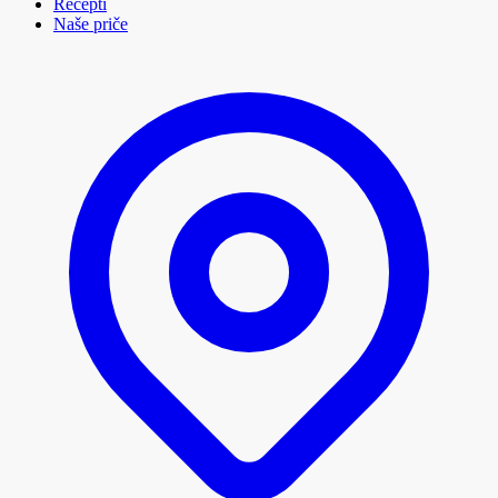
Recepti
Naše priče