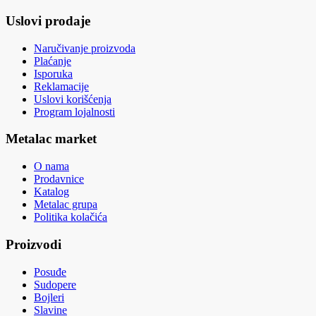
Uslovi prodaje
Naručivanje proizvoda
Plaćanje
Isporuka
Reklamacije
Uslovi korišćenja
Program lojalnosti
Metalac market
O nama
Prodavnice
Katalog
Metalac grupa
Politika kolačića
Proizvodi
Posuđe
Sudopere
Bojleri
Slavine