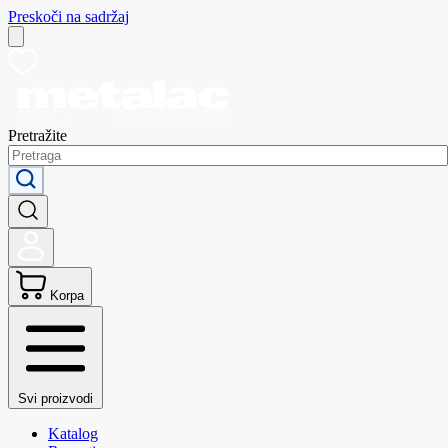
Preskoči na sadržaj
Pretražite
Korpa
Svi proizvodi
Katalog