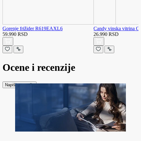
Gorenje frižider R619EAXL6
Candy vinska vitrina
59.990 RSD
26.990 RSD
Ocene i recenzije
Napiši recenziju