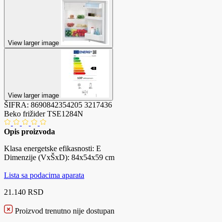
View larger image
View larger image
ŠIFRA:
8690842354205
3217436
Beko frižider TSE1284N
Opis proizvoda
Klasa energetske efikasnosti: E
Dimenzije (VxŠxD): 84x54x59 cm
Lista sa podacima aparata
21.140 RSD
Proizvod trenutno nije dostupan