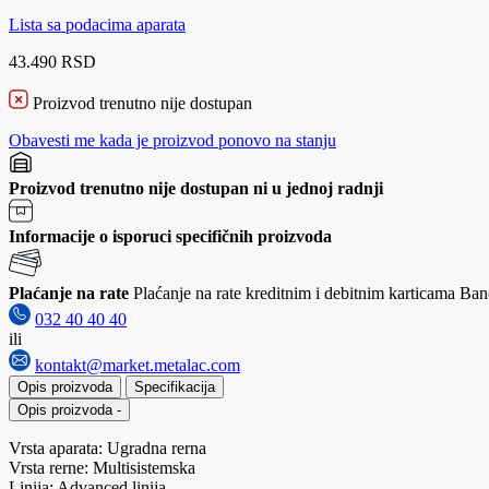
Lista sa podacima aparata
43.490 RSD
Proizvod trenutno nije dostupan
Obavesti me kada je proizvod ponovo na stanju
Proizvod trenutno nije dostupan ni u jednoj radnji
Informacije o isporuci specifičnih proizvoda
Plaćanje na rate
Plaćanje na rate kreditnim i debitnim karticama Banc
032 40 40 40
ili
kontakt@market.metalac.com
Opis proizvoda
Specifikacija
Opis proizvoda
-
Vrsta aparata: Ugradna rerna
Vrsta rerne: Multisistemska
Linija: Advanced linija