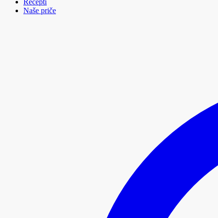
Recepti
Naše priče