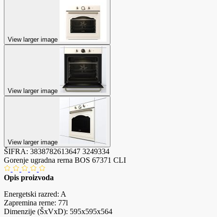
View larger image
View larger image
View larger image
ŠIFRA:
3838782613647
3249334
Gorenje ugradna rerna BOS 67371 CLI
Opis proizvoda
Energetski razred: A
Zapremina rerne: 77l
Dimenzije (ŠxVxD): 595x595x564