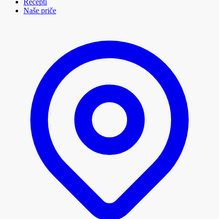
Recepti
Naše priče