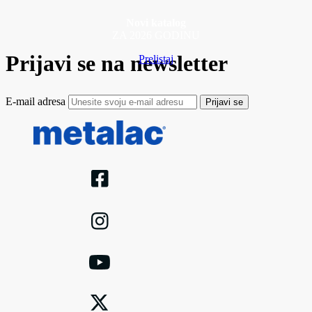
Novi katalog
ZA 2026 GODINU
Prijavi se na newsletter
Prelistaj
E-mail adresa
Prijavi se