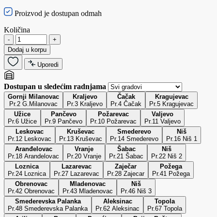
Proizvod je dostupan odmah
Količina
-
+
Dodaj u korpu
Uporedi
Dostupan u sledećim radnjama
Gornji Milanovac
Kraljevo
Čačak
Kragujevac
Pr.2 G.Milanovac
Pr.3 Kraljevo
Pr.4 Čačak
Pr.5 Kragujevac
Užice
Pančevo
Požarevac
Valjevo
Pr.6 Užice
Pr.9 Pančevo
Pr.10 Požarevac
Pr.11 Valjevo
Leskovac
Kruševac
Smederevo
Niš
Pr.12 Leskovac
Pr.13 Kruševac
Pr.14 Smederevo
Pr.16 Niš 1
Aranđelovac
Vranje
Šabac
Niš
Pr.18 Arandelovac
Pr.20 Vranje
Pr.21 Šabac
Pr.22 Niš 2
Loznica
Lazarevac
Zaječar
Požega
Pr.24 Loznica
Pr.27 Lazarevac
Pr.28 Zajecar
Pr.41 Požega
Obrenovac
Mladenovac
Niš
Pr.42 Obrenovac
Pr.43 Mladenovac
Pr.46 Niš 3
Smederevska Palanka
Aleksinac
Topola
Pr.48 Smederevska Palanka
Pr.62 Aleksinac
Pr.67 Topola