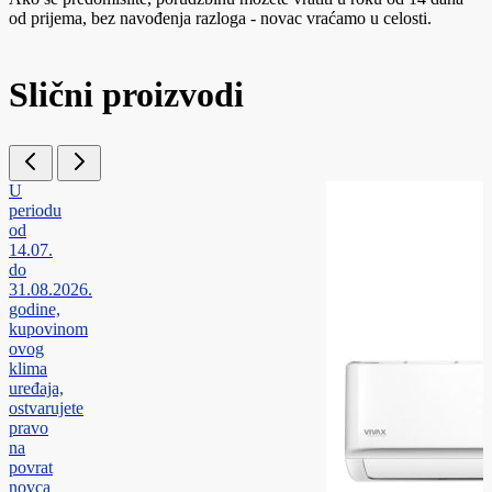
od prijema, bez navođenja razloga - novac vraćamo u celosti.
Slični proizvodi
U
periodu
od
14.07.
do
31.08.2026.
godine,
kupovinom
ovog
klima
uređaja,
ostvarujete
pravo
na
povrat
novca