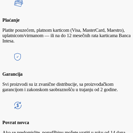
Plaćanje
Platite pouzećem, platnom karticom (Visa, MasterCard, Maestro),
uplatnicom/virmanom — ili na do 12 mesečnih rata karticama Banca
Intesa.
Garancija
Svi proizvodi su iz zvanične distribucije, sa proizvođačkom
garancijom i zakonskom saobraznošću u trajanju od 2 godine.
Povrat novca
Ako se predomislite, porudžbinu možete vratiti u roku od 14 dana