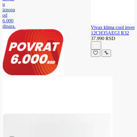
u
iznosu
od
6.000
dinara.
Vivax klima cool inver
12CH35AEGI R32
37.990 RSD