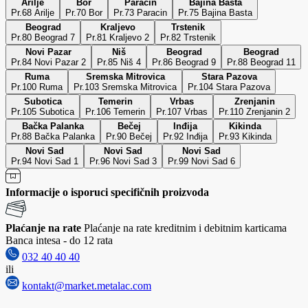
Arilje
Bor
Paraćin
Bajina Bašta
Pr.68 Arilje
Pr.70 Bor
Pr.73 Paracin
Pr.75 Bajina Basta
Beograd
Kraljevo
Trstenik
Pr.80 Beograd 7
Pr.81 Kraljevo 2
Pr.82 Trstenik
Novi Pazar
Niš
Beograd
Beograd
Pr.84 Novi Pazar 2
Pr.85 Niš 4
Pr.86 Beograd 9
Pr.88 Beograd 11
Ruma
Sremska Mitrovica
Stara Pazova
Pr.100 Ruma
Pr.103 Sremska Mitrovica
Pr.104 Stara Pazova
Subotica
Temerin
Vrbas
Zrenjanin
Pr.105 Subotica
Pr.106 Temerin
Pr.107 Vrbas
Pr.110 Zrenjanin 2
Bačka Palanka
Bečej
Inđija
Kikinda
Pr.88 Bačka Palanka
Pr.90 Bečej
Pr.92 Inđija
Pr.93 Kikinda
Novi Sad
Novi Sad
Novi Sad
Pr.94 Novi Sad 1
Pr.96 Novi Sad 3
Pr.99 Novi Sad 6
Informacije o isporuci specifičnih proizvoda
Plaćanje na rate
Plaćanje na rate kreditnim i debitnim karticama
Banca intesa - do 12 rata
032 40 40 40
ili
kontakt@market.metalac.com