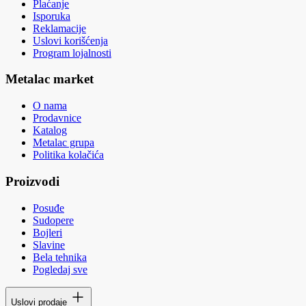
Plaćanje
Isporuka
Reklamacije
Uslovi korišćenja
Program lojalnosti
Metalac market
O nama
Prodavnice
Katalog
Metalac grupa
Politika kolačića
Proizvodi
Posuđe
Sudopere
Bojleri
Slavine
Bela tehnika
Pogledaj sve
Uslovi prodaje