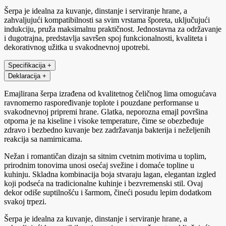
Šerpa je idealna za kuvanje, dinstanje i serviranje hrane, a
zahvaljujući kompatibilnosti sa svim vrstama šporeta, uključujući
indukciju, pruža maksimalnu praktičnost. Jednostavna za održavanje
i dugotrajna, predstavlja savršen spoj funkcionalnosti, kvaliteta i
dekorativnog užitka u svakodnevnoj upotrebi.
Specifikacija
+
Deklaracija
+
Emajlirana šerpa izrađena od kvalitetnog čeličnog lima omogućava
ravnomerno raspoređivanje toplote i pouzdane performanse u
svakodnevnoj pripremi hrane. Glatka, neporozna emajl površina
otporna je na kiseline i visoke temperature, čime se obezbeđuje
zdravo i bezbedno kuvanje bez zadržavanja bakterija i neželjenih
reakcija sa namirnicama.
Nežan i romantičan dizajn sa sitnim cvetnim motivima u toplim,
prirodnim tonovima unosi osećaj svežine i domaće topline u
kuhinju. Skladna kombinacija boja stvaraju lagan, elegantan izgled
koji podseća na tradicionalne kuhinje i bezvremenski stil. Ovaj
dekor odiše suptilnošću i šarmom, čineći posudu lepim dodatkom
svakoj trpezi.
Šerpa je idealna za kuvanje, dinstanje i serviranje hrane, a