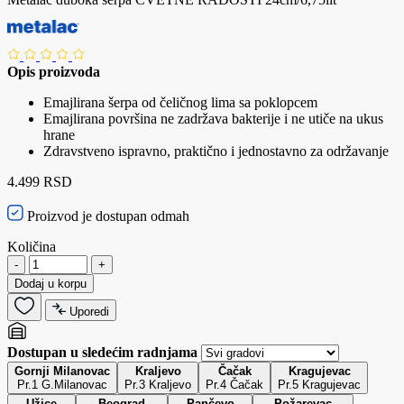
Opis proizvoda
Emajlirana šerpa od čeličnog lima sa poklopcem
Emajlirana površina ne zadržava bakterije i ne utiče na ukus
hrane
Zdravstveno ispravno, praktično i jednostavno za održavanje
4.499 RSD
Proizvod je dostupan odmah
Količina
-
+
Dodaj u korpu
Uporedi
Dostupan u sledećim radnjama
Gornji Milanovac
Kraljevo
Čačak
Kragujevac
Pr.1 G.Milanovac
Pr.3 Kraljevo
Pr.4 Čačak
Pr.5 Kragujevac
Užice
Beograd
Pančevo
Požarevac