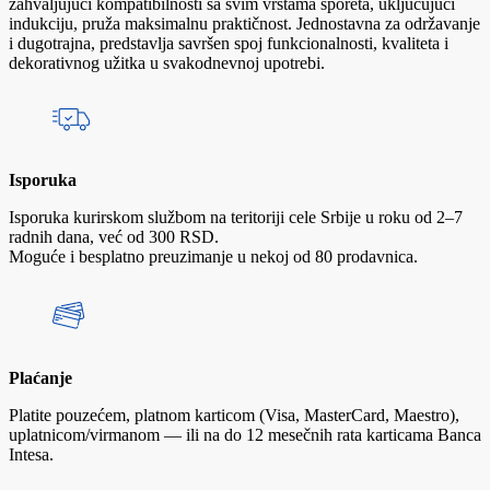
zahvaljujući kompatibilnosti sa svim vrstama šporeta, uključujući
indukciju, pruža maksimalnu praktičnost. Jednostavna za održavanje
i dugotrajna, predstavlja savršen spoj funkcionalnosti, kvaliteta i
dekorativnog užitka u svakodnevnoj upotrebi.
Isporuka
Isporuka kurirskom službom na teritoriji cele Srbije u roku od 2–7
radnih dana, već od 300 RSD.
Moguće i besplatno preuzimanje u nekoj od 80 prodavnica.
Plaćanje
Platite pouzećem, platnom karticom (Visa, MasterCard, Maestro),
uplatnicom/virmanom — ili na do 12 mesečnih rata karticama Banca
Intesa.