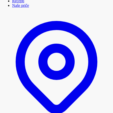
Recepti
Naše priče