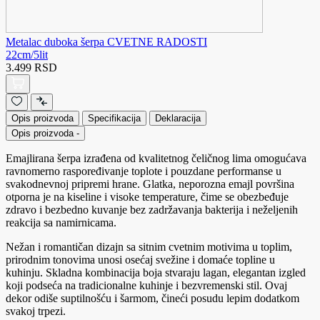
Metalac duboka šerpa CVETNE RADOSTI
22cm/5lit
3.499 RSD
Opis proizvoda
Specifikacija
Deklaracija
Opis proizvoda
-
Emajlirana šerpa izrađena od kvalitetnog čeličnog lima omogućava
ravnomerno raspoređivanje toplote i pouzdane performanse u
svakodnevnoj pripremi hrane. Glatka, neporozna emajl površina
otporna je na kiseline i visoke temperature, čime se obezbeđuje
zdravo i bezbedno kuvanje bez zadržavanja bakterija i neželjenih
reakcija sa namirnicama.
Nežan i romantičan dizajn sa sitnim cvetnim motivima u toplim,
prirodnim tonovima unosi osećaj svežine i domaće topline u
kuhinju. Skladna kombinacija boja stvaraju lagan, elegantan izgled
koji podseća na tradicionalne kuhinje i bezvremenski stil. Ovaj
dekor odiše suptilnošću i šarmom, čineći posudu lepim dodatkom
svakoj trpezi.