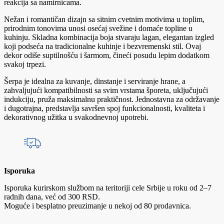
reakcija sa namirnicama.
Nežan i romantičan dizajn sa sitnim cvetnim motivima u toplim,
prirodnim tonovima unosi osećaj svežine i domaće topline u
kuhinju. Skladna kombinacija boja stvaraju lagan, elegantan izgled
koji podseća na tradicionalne kuhinje i bezvremenski stil. Ovaj
dekor odiše suptilnošću i šarmom, čineći posudu lepim dodatkom
svakoj trpezi.
Šerpa je idealna za kuvanje, dinstanje i serviranje hrane, a
zahvaljujući kompatibilnosti sa svim vrstama šporeta, uključujući
indukciju, pruža maksimalnu praktičnost. Jednostavna za održavanje
i dugotrajna, predstavlja savršen spoj funkcionalnosti, kvaliteta i
dekorativnog užitka u svakodnevnoj upotrebi.
Isporuka
Isporuka kurirskom službom na teritoriji cele Srbije u roku od 2–7
radnih dana, već od 300 RSD.
Moguće i besplatno preuzimanje u nekoj od 80 prodavnica.