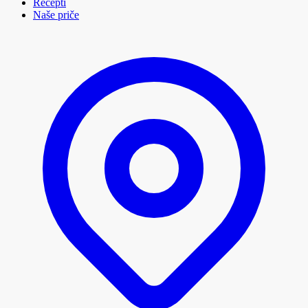
Recepti
Naše priče