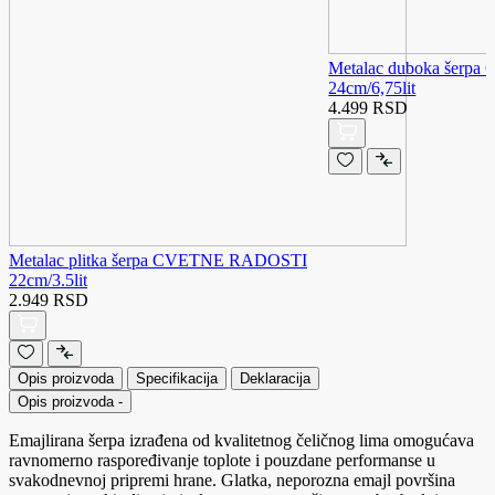
Metalac duboka šer
24cm/6,75lit
4.499 RSD
Metalac plitka šerpa CVETNE RADOSTI
22cm/3.5lit
2.949 RSD
Opis proizvoda
Specifikacija
Deklaracija
Opis proizvoda
-
Emajlirana šerpa izrađena od kvalitetnog čeličnog lima omogućava
ravnomerno raspoređivanje toplote i pouzdane performanse u
svakodnevnoj pripremi hrane. Glatka, neporozna emajl površina