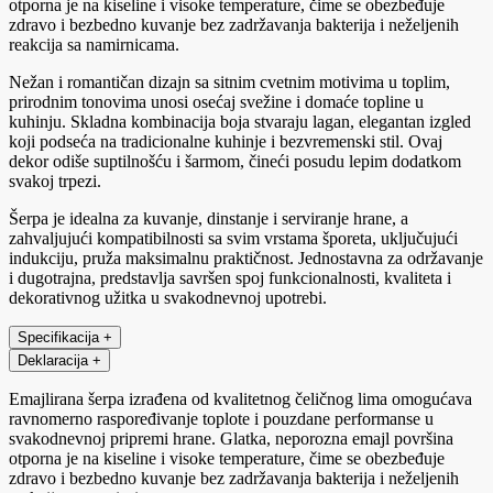
otporna je na kiseline i visoke temperature, čime se obezbeđuje
zdravo i bezbedno kuvanje bez zadržavanja bakterija i neželjenih
reakcija sa namirnicama.
Nežan i romantičan dizajn sa sitnim cvetnim motivima u toplim,
prirodnim tonovima unosi osećaj svežine i domaće topline u
kuhinju. Skladna kombinacija boja stvaraju lagan, elegantan izgled
koji podseća na tradicionalne kuhinje i bezvremenski stil. Ovaj
dekor odiše suptilnošću i šarmom, čineći posudu lepim dodatkom
svakoj trpezi.
Šerpa je idealna za kuvanje, dinstanje i serviranje hrane, a
zahvaljujući kompatibilnosti sa svim vrstama šporeta, uključujući
indukciju, pruža maksimalnu praktičnost. Jednostavna za održavanje
i dugotrajna, predstavlja savršen spoj funkcionalnosti, kvaliteta i
dekorativnog užitka u svakodnevnoj upotrebi.
Specifikacija
+
Deklaracija
+
Emajlirana šerpa izrađena od kvalitetnog čeličnog lima omogućava
ravnomerno raspoređivanje toplote i pouzdane performanse u
svakodnevnoj pripremi hrane. Glatka, neporozna emajl površina
otporna je na kiseline i visoke temperature, čime se obezbeđuje
zdravo i bezbedno kuvanje bez zadržavanja bakterija i neželjenih