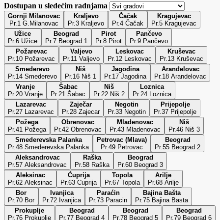
Dostupan u sledećim radnjama
Gornji Milanovac
Kraljevo
Čačak
Kragujevac
Pr.1 G.Milanovac
Pr.3 Kraljevo
Pr.4 Čačak
Pr.5 Kragujevac
Užice
Beograd
Pirot
Pančevo
Pr.6 Užice
Pr.7 Beograd 1
Pr.8 Pirot
Pr.9 Pančevo
Požarevac
Valjevo
Leskovac
Kruševac
Pr.10 Požarevac
Pr.11 Valjevo
Pr.12 Leskovac
Pr.13 Kruševac
Smederevo
Niš
Jagodina
Aranđelovac
Pr.14 Smederevo
Pr.16 Niš 1
Pr.17 Jagodina
Pr.18 Arandelovac
Vranje
Šabac
Niš
Loznica
Pr.20 Vranje
Pr.21 Šabac
Pr.22 Niš 2
Pr.24 Loznica
Lazarevac
Zaječar
Negotin
Prijepolje
Pr.27 Lazarevac
Pr.28 Zajecar
Pr.33 Negotin
Pr.37 Prijepolje
Požega
Obrenovac
Mladenovac
Niš
Pr.41 Požega
Pr.42 Obrenovac
Pr.43 Mladenovac
Pr.46 Niš 3
Smederevska Palanka
Petrovac (Mlava)
Beograd
Pr.48 Smederevska Palanka
Pr.49 Petrovac
Pr.55 Beograd 2
Aleksandrovac
Raška
Beograd
Pr.57 Aleksandrovac
Pr.58 Raška
Pr.60 Beograd 3
Aleksinac
Ćuprija
Topola
Arilje
Pr.62 Aleksinac
Pr.63 Cuprija
Pr.67 Topola
Pr.68 Arilje
Bor
Ivanjica
Paraćin
Bajina Bašta
Pr.70 Bor
Pr.72 Ivanjica
Pr.73 Paracin
Pr.75 Bajina Basta
Prokuplje
Beograd
Beograd
Beograd
Pr.76 Prokuplje
Pr.77 Beograd 4
Pr.78 Beograd 5
Pr.79 Beograd 6