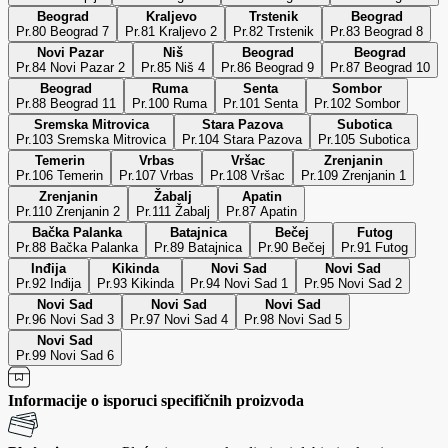
Beograd
Kraljevo
Trstenik
Beograd
Pr.80 Beograd 7
Pr.81 Kraljevo 2
Pr.82 Trstenik
Pr.83 Beograd 8
Novi Pazar
Niš
Beograd
Beograd
Pr.84 Novi Pazar 2
Pr.85 Niš 4
Pr.86 Beograd 9
Pr.87 Beograd 10
Beograd
Ruma
Senta
Sombor
Pr.88 Beograd 11
Pr.100 Ruma
Pr.101 Senta
Pr.102 Sombor
Sremska Mitrovica
Stara Pazova
Subotica
Pr.103 Sremska Mitrovica
Pr.104 Stara Pazova
Pr.105 Subotica
Temerin
Vrbas
Vršac
Zrenjanin
Pr.106 Temerin
Pr.107 Vrbas
Pr.108 Vršac
Pr.109 Zrenjanin 1
Zrenjanin
Žabalj
Apatin
Pr.110 Zrenjanin 2
Pr.111 Žabalj
Pr.87 Apatin
Bačka Palanka
Batajnica
Bečej
Futog
Pr.88 Bačka Palanka
Pr.89 Batajnica
Pr.90 Bečej
Pr.91 Futog
Inđija
Kikinda
Novi Sad
Novi Sad
Pr.92 Inđija
Pr.93 Kikinda
Pr.94 Novi Sad 1
Pr.95 Novi Sad 2
Novi Sad
Novi Sad
Novi Sad
Pr.96 Novi Sad 3
Pr.97 Novi Sad 4
Pr.98 Novi Sad 5
Novi Sad
Pr.99 Novi Sad 6
Informacije o isporuci specifičnih proizvoda