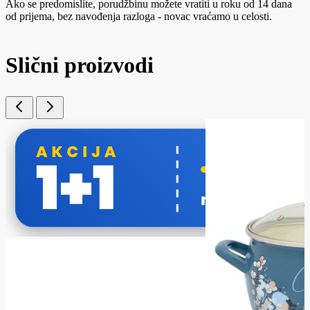
Ako se predomislite, porudžbinu možete vratiti u roku od 14 dana
od prijema, bez navođenja razloga - novac vraćamo u celosti.
Slični proizvodi