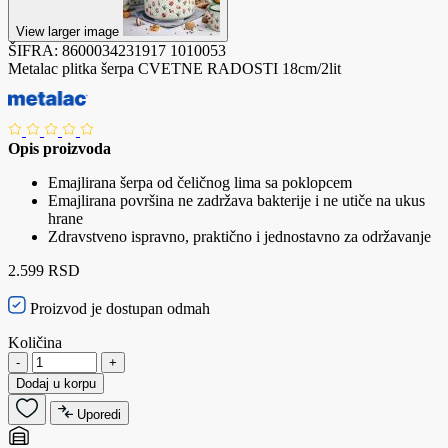
View larger image
ŠIFRA:
8600034231917
1010053
Metalac plitka šerpa CVETNE RADOSTI 18cm/2lit
Opis proizvoda
Emajlirana šerpa od čeličnog lima sa poklopcem
Emajlirana površina ne zadržava bakterije i ne utiče na ukus
hrane
Zdravstveno ispravno, praktično i jednostavno za održavanje
2.599 RSD
Proizvod je dostupan odmah
Količina
-
+
Dodaj u korpu
Uporedi