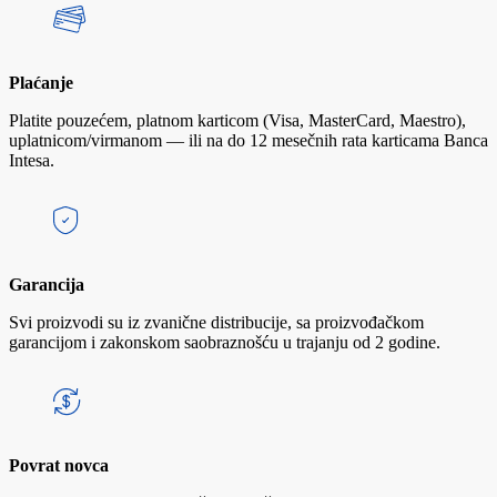
Plaćanje
Platite pouzećem, platnom karticom (Visa, MasterCard, Maestro),
uplatnicom/virmanom — ili na do 12 mesečnih rata karticama Banca
Intesa.
Garancija
Svi proizvodi su iz zvanične distribucije, sa proizvođačkom
garancijom i zakonskom saobraznošću u trajanju od 2 godine.
Povrat novca