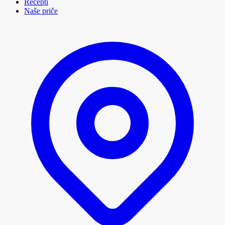
Recepti
Naše priče