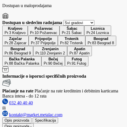
Dostupan u maloprodajama
Dostupan u sledećim radnjama
Kraljevo
Požarevac
Šabac
Loznica
Pr.3 Kraljevo
Pr.10 Požarevac
Pr.21 Šabac
Pr.24 Loznica
Zaječar
Prijepolje
Trstenik
Beograd
Pr.28 Zajecar
Pr.37 Prijepolje
Pr.82 Trstenik
Pr.83 Beograd 8
Beograd
Zrenjanin
Apatin
Pr.86 Beograd 9
Pr.110 Zrenjanin 2
Pr.87 Apatin
Bačka Palanka
Bečej
Futog
Pr.88 Bačka Palanka
Pr.90 Bečej
Pr.91 Futog
Informacije o isporuci specifičnih proizvoda
Plaćanje na rate
Plaćanje na rate kreditnim i debitnim karticama
Banca intesa - do 12 rata
032 40 40 40
ili
kontakt@market.metalac.com
Opis proizvoda
Specifikacija
Opis proizvoda
-