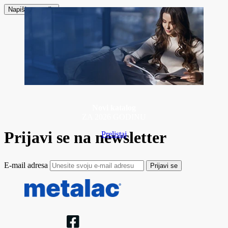
Napiši recenziju
Novi katalog
ZA 2026 GODINU
Prijavi se na newsletter
Prelistaj
E-mail adresa
Prijavi se