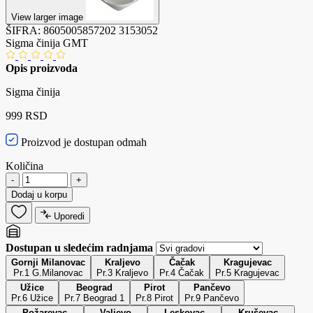
View larger image
ŠIFRA:
8605005857202
3153052
Sigma činija GMT
Opis proizvoda
Sigma činija
999 RSD
Proizvod je dostupan odmah
Količina
-
+
Dodaj u korpu
Uporedi
Dostupan u sledećim radnjama
Gornji Milanovac
Kraljevo
Čačak
Kragujevac
Pr.1 G.Milanovac
Pr.3 Kraljevo
Pr.4 Čačak
Pr.5 Kragujevac
Užice
Beograd
Pirot
Pančevo
Pr.6 Užice
Pr.7 Beograd 1
Pr.8 Pirot
Pr.9 Pančevo
Požarevac
Valjevo
Leskovac
Kruševac