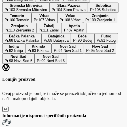
Sremska Mitrovica
Stara Pazova
Subotica
Pr.103 Sremska Mitrovica
Pr.104 Stara Pazova
Pr.105 Subotica
Temerin
Vrbas
Vršac
Zrenjanin
Pr.106 Temerin
Pr.107 Vrbas
Pr.108 Vršac
Pr.109 Zrenjanin 1
Zrenjanin
Žabalj
Apatin
Pr.110 Zrenjanin 2
Pr.111 Žabalj
Pr.87 Apatin
Bačka Palanka
Batajnica
Bečej
Futog
Pr.88 Bačka Palanka
Pr.89 Batajnica
Pr.90 Bečej
Pr.91 Futog
Inđija
Kikinda
Novi Sad
Novi Sad
Pr.92 Inđija
Pr.93 Kikinda
Pr.94 Novi Sad 1
Pr.95 Novi Sad 2
Novi Sad
Novi Sad
Pr.98 Novi Sad 5
Pr.99 Novi Sad 6
Lomljiv proizvod
Ovaj proizvod je lomljiv i može se preuzeti isključivo u jednom od
naših maloprodajnih objekata.
Informacije o isporuci specifičnih proizvoda