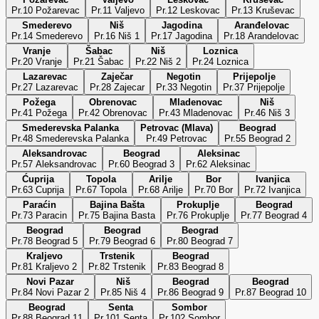
Pr.10 Požarevac
Pr.11 Valjevo
Pr.12 Leskovac
Pr.13 Kruševac
Smederevo
Niš
Jagodina
Aranđelovac
Pr.14 Smederevo
Pr.16 Niš 1
Pr.17 Jagodina
Pr.18 Arandelovac
Vranje
Šabac
Niš
Loznica
Pr.20 Vranje
Pr.21 Šabac
Pr.22 Niš 2
Pr.24 Loznica
Lazarevac
Zaječar
Negotin
Prijepolje
Pr.27 Lazarevac
Pr.28 Zajecar
Pr.33 Negotin
Pr.37 Prijepolje
Požega
Obrenovac
Mladenovac
Niš
Pr.41 Požega
Pr.42 Obrenovac
Pr.43 Mladenovac
Pr.46 Niš 3
Smederevska Palanka
Petrovac (Mlava)
Beograd
Pr.48 Smederevska Palanka
Pr.49 Petrovac
Pr.55 Beograd 2
Aleksandrovac
Beograd
Aleksinac
Pr.57 Aleksandrovac
Pr.60 Beograd 3
Pr.62 Aleksinac
Ćuprija
Topola
Arilje
Bor
Ivanjica
Pr.63 Cuprija
Pr.67 Topola
Pr.68 Arilje
Pr.70 Bor
Pr.72 Ivanjica
Paraćin
Bajina Bašta
Prokuplje
Beograd
Pr.73 Paracin
Pr.75 Bajina Basta
Pr.76 Prokuplje
Pr.77 Beograd 4
Beograd
Beograd
Beograd
Pr.78 Beograd 5
Pr.79 Beograd 6
Pr.80 Beograd 7
Kraljevo
Trstenik
Beograd
Pr.81 Kraljevo 2
Pr.82 Trstenik
Pr.83 Beograd 8
Novi Pazar
Niš
Beograd
Beograd
Pr.84 Novi Pazar 2
Pr.85 Niš 4
Pr.86 Beograd 9
Pr.87 Beograd 10
Beograd
Senta
Sombor
Pr.88 Beograd 11
Pr.101 Senta
Pr.102 Sombor