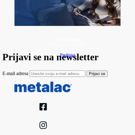
Novi katalog
ZA 2026 GODINU
Prijavi se na newsletter
Prelistaj
E-mail adresa
Prijavi se