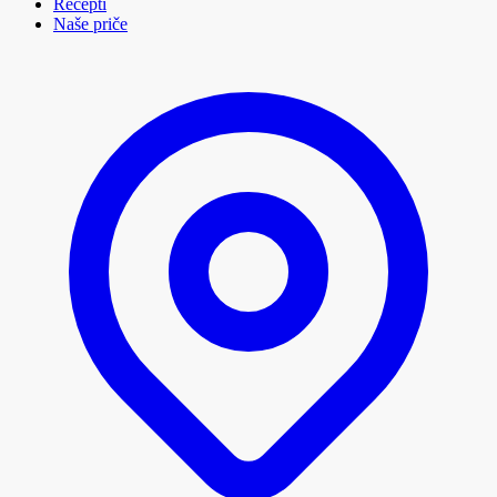
Recepti
Naše priče