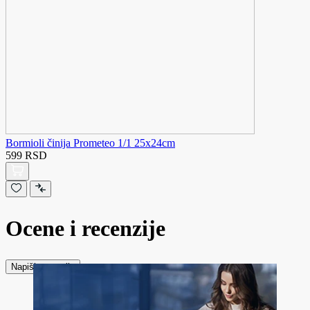
Bormioli činija Prometeo 1/1 25x24cm
599 RSD
Ocene i recenzije
Napiši recenziju