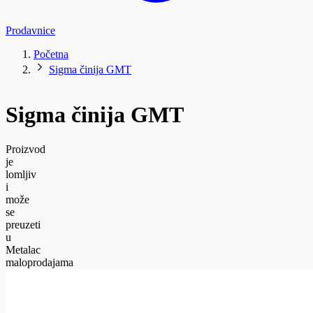
Prodavnice
Početna
Sigma činija GMT
Sigma činija GMT
Proizvod
je
lomljiv
i
može
se
preuzeti
u
Metalac
maloprodajama