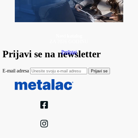
Novi katalog
ZA 2026 GODINU
Prijavi se na newsletter
Prelistaj
E-mail adresa
Prijavi se