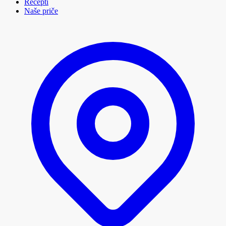
Recepti
Naše priče