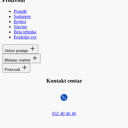
Proizvodi
Posuđe
Sudopere
Bojleri
Slavine
Bela tehnika
Pogledaj sve
Uslovi prodaje
Metalac market
Proizvodi
Kontakt centar
032 40 40 40