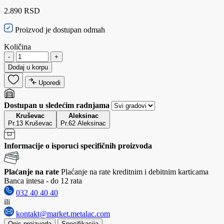
2.890 RSD
Proizvod je dostupan odmah
Količina
-
+
Dodaj u korpu
Uporedi
Dostupan u sledećim radnjama
Kruševac
Aleksinac
Pr.13 Kruševac
Pr.62 Aleksinac
Informacije o isporuci specifičnih proizvoda
Plaćanje na rate
Plaćanje na rate kreditnim i debitnim karticama
Banca intesa - do 12 rata
032 40 40 40
ili
kontakt@market.metalac.com
Opis proizvoda
Specifikacija